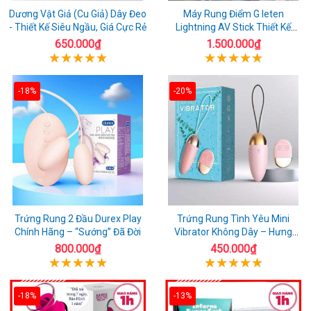
Dương Vật Giả (Cu Giả) Dây Đeo
Máy Rung Điểm G leten
- Thiết Kế Siêu Ngầu, Giá Cực Rẻ
Lightning AV Stick Thiết Kế
Thông Minh
650.000₫
1.500.000₫
-18%
-20%
Trứng Rung 2 Đầu Durex Play
Trứng Rung Tình Yêu Mini
Chính Hãng – “Sướng” Đã Đời
Vibrator Không Dây – Hưng
Phấn Mọi Nơi
800.000₫
450.000₫
-18%
-13%