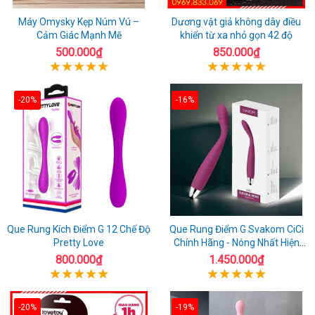
Máy Omysky Kẹp Núm Vú –
Dương vật giả không dây điều
Cảm Giác Mạnh Mẽ
khiển từ xa nhỏ gọn 42 độ
500.000₫
850.000₫
-20%
-16%
Que Rung Kích Điểm G 12 Chế Độ
Que Rung Điểm G Svakom CiCi
Pretty Love
Chính Hãng - Nóng Nhất Hiện
Nay
800.000₫
1.450.000₫
-20%
-19%