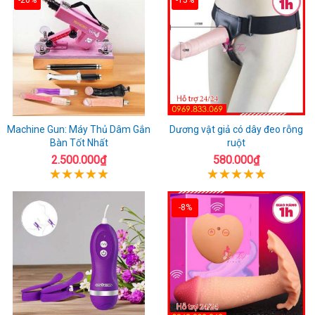
Machine Gun: Máy Thủ Dâm Gắn
Dương vật giả có dây đeo rỗng
Bàn Tốt Nhất
ruột
2.500.000₫
580.000₫
-8%