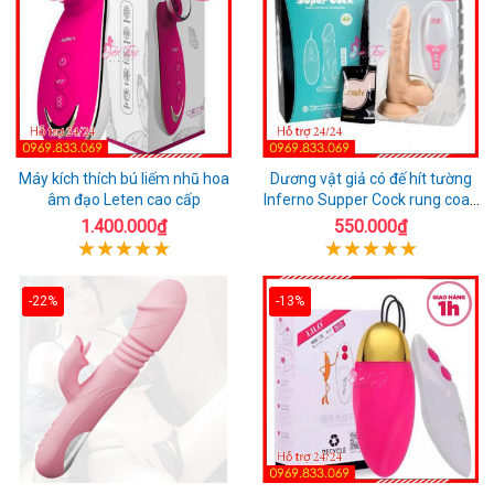
Máy kích thích bú liếm nhũ hoa
Dương vật giả có đế hít tường
âm đạo Leten cao cấp
Inferno Supper Cock rung coay
7 chế độ
1.400.000₫
550.000₫
-22%
-13%