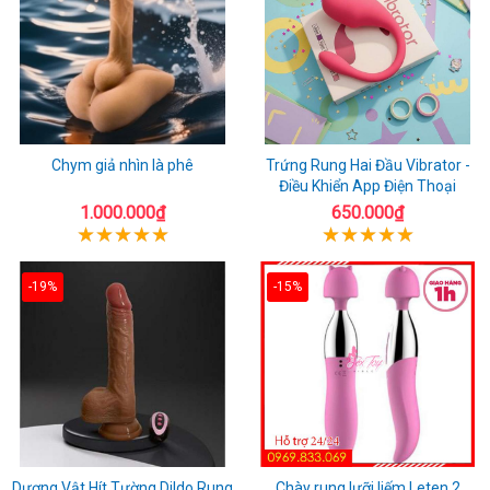
Chym giả nhìn là phê
Trứng Rung Hai Đầu Vibrator -
Điều Khiển App Điện Thoại
1.000.000₫
650.000₫
-19%
-15%
Dương Vật Hít Tường Dildo Rung
Chày rung lưỡi liếm Leten 2