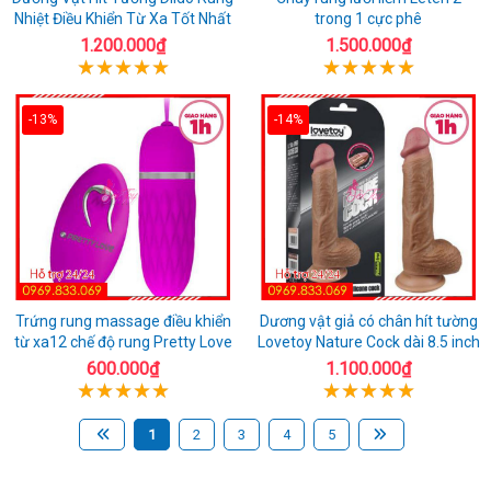
Nhiệt Điều Khiển Từ Xa Tốt Nhất
trong 1 cực phê
1.200.000₫
1.500.000₫
-13%
-14%
Trứng rung massage điều khiển
Dương vật giả có chân hít tường
từ xa12 chế độ rung Pretty Love
Lovetoy Nature Cock dài 8.5 inch
600.000₫
1.100.000₫
1
2
3
4
5