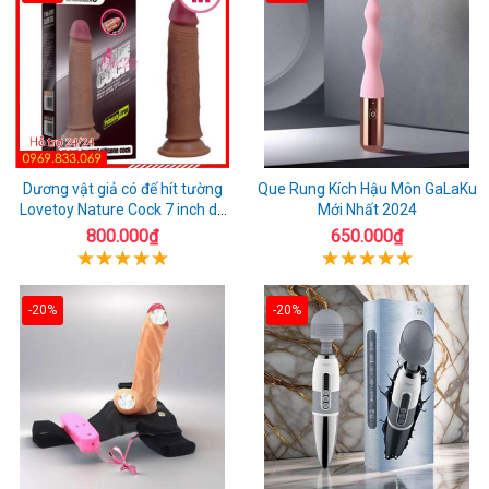
Dương vật giả có đế hít tường
Que Rung Kích Hậu Môn GaLaKu
Lovetoy Nature Cock 7 inch da
Mới Nhất 2024
đen
800.000₫
650.000₫
-20%
-20%