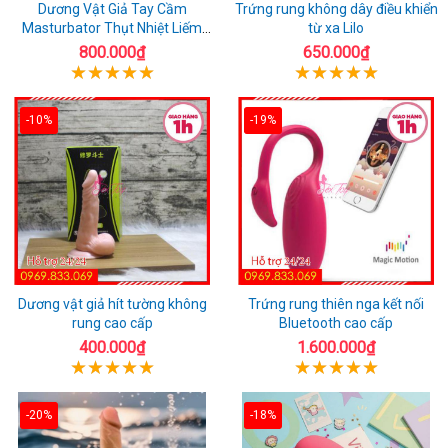
Dương Vật Giả Tay Cầm
Trứng rung không dây điều khiển
Masturbator Thụt Nhiệt Liếm
từ xa Lilo
Rung
800.000₫
650.000₫
-10%
-19%
Dương vật giả hít tường không
Trứng rung thiên nga kết nối
rung cao cấp
Bluetooth cao cấp
400.000₫
1.600.000₫
-20%
-18%