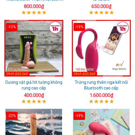
Rung
800.000₫
650.000₫
-10%
-19%
Dương vật giả hít tường không
Trứng rung thiên nga kết nối
rung cao cấp
Bluetooth cao cấp
400.000₫
1.600.000₫
-20%
-18%