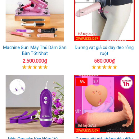
Machine Gun: Máy Thủ Dâm Gắn
Dương vật giả có dây đeo rỗng
Bàn Tốt Nhất
ruột
2.500.000₫
580.000₫
-8%
Máy Omysky Kẹp Núm Vú –
Dương vật giả không dây điều