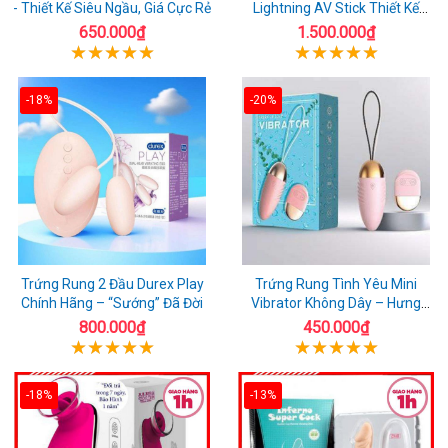
- Thiết Kế Siêu Ngầu, Giá Cực Rẻ
Lightning AV Stick Thiết Kế
Thông Minh
650.000₫
1.500.000₫
-18%
-20%
Trứng Rung 2 Đầu Durex Play
Trứng Rung Tình Yêu Mini
Chính Hãng – “Sướng” Đã Đời
Vibrator Không Dây – Hưng
Phấn Mọi Nơi
800.000₫
450.000₫
-18%
-13%