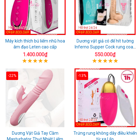
Máy kích thích bú liếm nhũ hoa
Dương vật giả có đế hít tường
âm đạo Leten cao cấp
Inferno Supper Cock rung coay
7 chế độ
1.400.000₫
550.000₫
-22%
-13%
Dương Vật Giả Tay Cầm
Trứng rung không dây điều khiển
Masturbator Thụt Nhiệt Liếm
từ xa Lilo