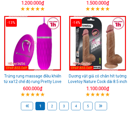
1.200.000₫
1.500.000₫
-13%
-14%
Trứng rung massage điều khiển
Dương vật giả có chân hít tường
từ xa12 chế độ rung Pretty Love
Lovetoy Nature Cock dài 8.5 inch
600.000₫
1.100.000₫
1
2
3
4
5