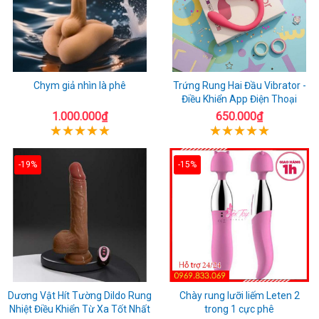
Chym giả nhìn là phê
Trứng Rung Hai Đầu Vibrator -
Điều Khiển App Điện Thoại
1.000.000₫
650.000₫
-19%
-15%
Dương Vật Hít Tường Dildo Rung
Chày rung lưỡi liếm Leten 2
Nhiệt Điều Khiển Từ Xa Tốt Nhất
trong 1 cực phê