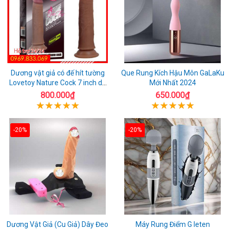
Dương vật giả có đế hít tường
Que Rung Kích Hậu Môn GaLaKu
Lovetoy Nature Cock 7 inch da
Mới Nhất 2024
đen
800.000₫
650.000₫
-20%
-20%
Dương Vật Giả (Cu Giả) Dây Đeo
Máy Rung Điểm G leten