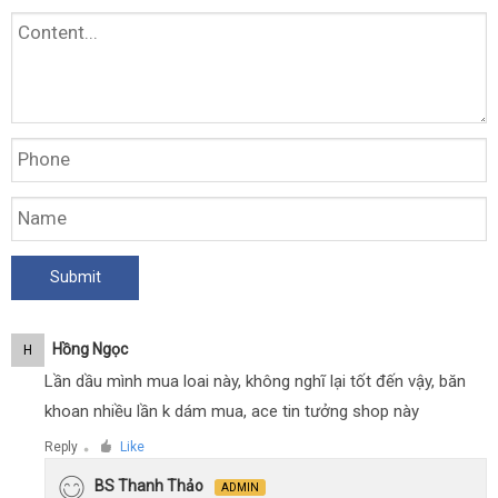
Hồng Ngọc
H
Lần dầu mình mua loai này, không nghĩ lại tốt đến vậy, băn
khoan nhiều lần k dám mua, ace tin tưởng shop này
Reply
Like
●
BS Thanh Thảo
ADMIN