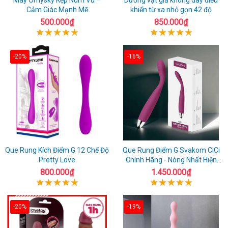
Cảm Giác Mạnh Mẽ
khiển từ xa nhỏ gọn 42 độ
500.000₫
850.000₫
-20%
-16%
Que Rung Kích Điểm G 12 Chế Độ
Que Rung Điểm G Svakom CiCi
Pretty Love
Chính Hãng - Nóng Nhất Hiện
Nay
800.000₫
1.450.000₫
-20%
-19%