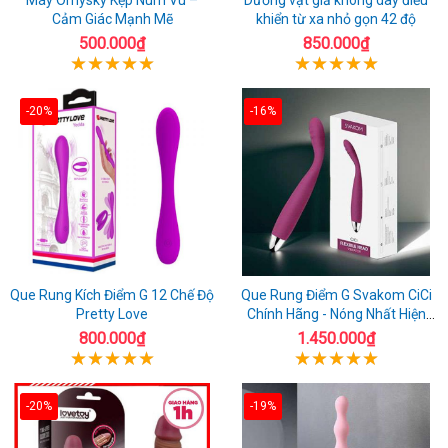
Cảm Giác Mạnh Mẽ
khiển từ xa nhỏ gọn 42 độ
500.000₫
850.000₫
-20%
-16%
Que Rung Kích Điểm G 12 Chế Độ
Que Rung Điểm G Svakom CiCi
Pretty Love
Chính Hãng - Nóng Nhất Hiện
Nay
800.000₫
1.450.000₫
-20%
-19%