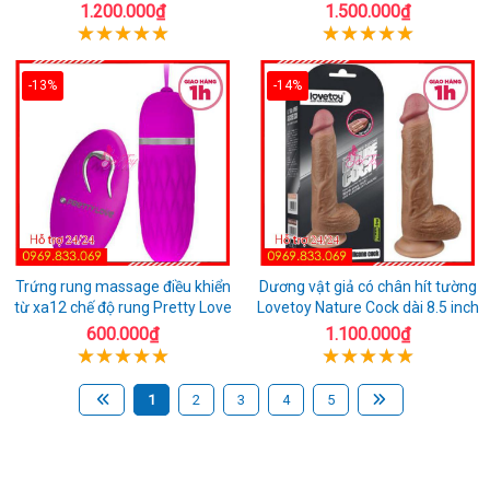
1.200.000₫
1.500.000₫
-13%
-14%
Trứng rung massage điều khiển
Dương vật giả có chân hít tường
từ xa12 chế độ rung Pretty Love
Lovetoy Nature Cock dài 8.5 inch
600.000₫
1.100.000₫
1
2
3
4
5