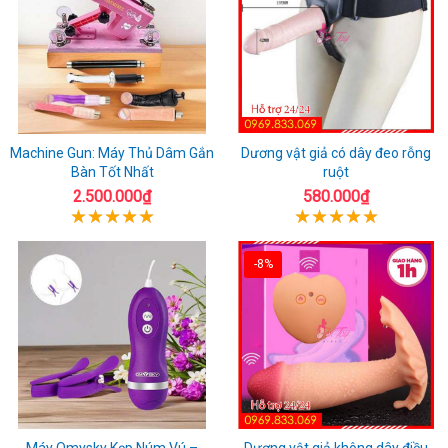
Machine Gun: Máy Thủ Dâm Gắn
Dương vật giả có dây đeo rỗng
Bàn Tốt Nhất
ruột
2.500.000₫
580.000₫
-8%
Máy Omysky Kẹp Núm Vú –
Dương vật giả không dây điều