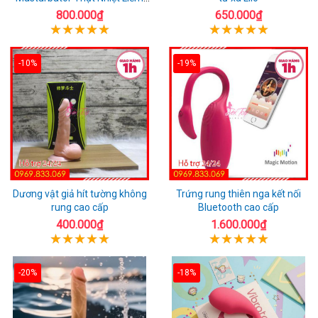
Rung
800.000₫
650.000₫
-10%
-19%
Dương vật giả hít tường không
Trứng rung thiên nga kết nối
rung cao cấp
Bluetooth cao cấp
400.000₫
1.600.000₫
-20%
-18%