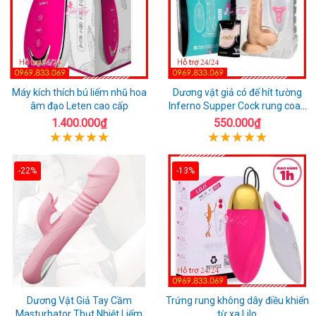
Máy kích thích bú liếm nhũ hoa
Dương vật giả có đế hít tường
âm đạo Leten cao cấp
Inferno Supper Cock rung coay
7 chế độ
1.400.000₫
550.000₫
-22%
-13%
Dương Vật Giả Tay Cầm
Trứng rung không dây điều khiển
Masturbator Thụt Nhiệt Liếm
từ xa Lilo