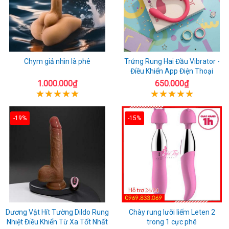
Chym giả nhìn là phê
Trứng Rung Hai Đầu Vibrator -
Điều Khiển App Điện Thoại
1.000.000₫
650.000₫
-19%
-15%
Dương Vật Hít Tường Dildo Rung
Chày rung lưỡi liếm Leten 2
Nhiệt Điều Khiển Từ Xa Tốt Nhất
trong 1 cực phê