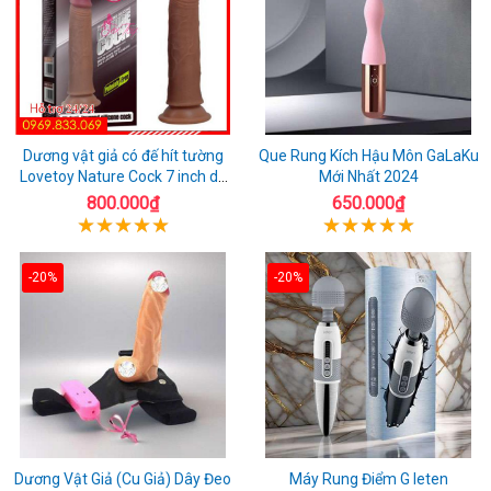
Dương vật giả có đế hít tường
Que Rung Kích Hậu Môn GaLaKu
Lovetoy Nature Cock 7 inch da
Mới Nhất 2024
đen
800.000₫
650.000₫
-20%
-20%
Dương Vật Giả (Cu Giả) Dây Đeo
Máy Rung Điểm G leten