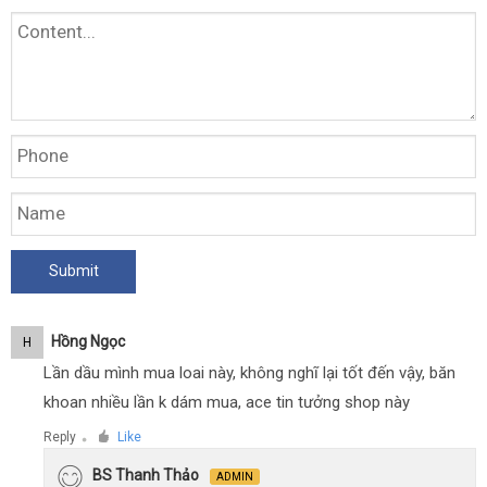
Hồng Ngọc
H
Lần dầu mình mua loai này, không nghĩ lại tốt đến vậy, băn
khoan nhiều lần k dám mua, ace tin tưởng shop này
Reply
Like
●
BS Thanh Thảo
ADMIN