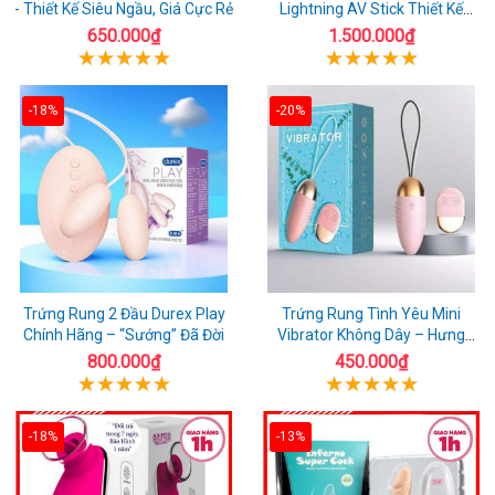
- Thiết Kế Siêu Ngầu, Giá Cực Rẻ
Lightning AV Stick Thiết Kế
Thông Minh
650.000₫
1.500.000₫
-18%
-20%
Trứng Rung 2 Đầu Durex Play
Trứng Rung Tình Yêu Mini
Chính Hãng – “Sướng” Đã Đời
Vibrator Không Dây – Hưng
Phấn Mọi Nơi
800.000₫
450.000₫
-18%
-13%