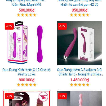
Cảm Giác Mạnh Mẽ
khiển từ xa nhỏ gọn 42 độ
500.000₫
850.000₫
-20%
-16%
Que Rung Kích Điểm G 12 Chế Độ
Que Rung Điểm G Svakom CiCi
Pretty Love
Chính Hãng - Nóng Nhất Hiện
Nay
800.000₫
1.450.000₫
-20%
-19%