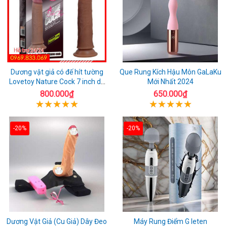
Dương vật giả có đế hít tường
Que Rung Kích Hậu Môn GaLaKu
Lovetoy Nature Cock 7 inch da
Mới Nhất 2024
đen
800.000₫
650.000₫
-20%
-20%
Dương Vật Giả (Cu Giả) Dây Đeo
Máy Rung Điểm G leten