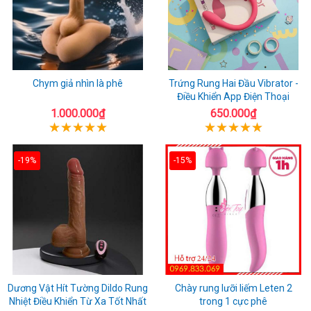
Chym giả nhìn là phê
Trứng Rung Hai Đầu Vibrator -
Điều Khiển App Điện Thoại
1.000.000₫
650.000₫
-19%
-15%
Dương Vật Hít Tường Dildo Rung
Chày rung lưỡi liếm Leten 2
Nhiệt Điều Khiển Từ Xa Tốt Nhất
trong 1 cực phê