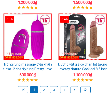
1.200.000₫
1.500.000₫
-13%
-14%
Trứng rung massage điều khiển
Dương vật giả có chân hít tường
từ xa12 chế độ rung Pretty Love
Lovetoy Nature Cock dài 8.5 inch
600.000₫
1.100.000₫
1
2
3
4
5