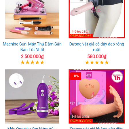
Machine Gun: Máy Thủ Dâm Gắn
Dương vật giả có dây đeo rỗng
Bàn Tốt Nhất
ruột
2.500.000₫
580.000₫
-8%
Máy Omysky Kẹp Núm Vú –
Dương vật giả không dây điều