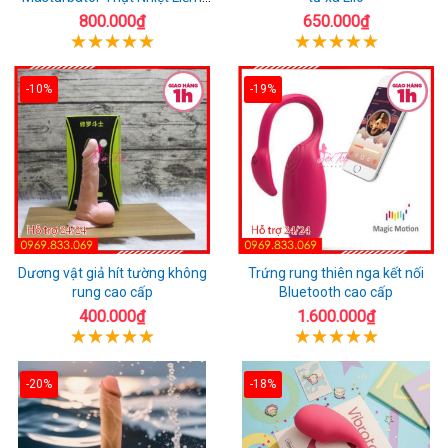
Rung
800.000₫
650.000₫
-10%
-19%
Dương vật giả hít tường không
Trứng rung thiên nga kết nối
rung cao cấp
Bluetooth cao cấp
400.000₫
1.600.000₫
-20%
-18%