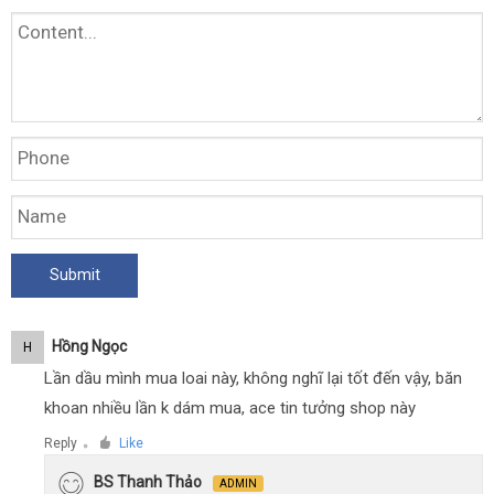
Hồng Ngọc
H
Lần dầu mình mua loai này, không nghĩ lại tốt đến vậy, băn
khoan nhiều lần k dám mua, ace tin tưởng shop này
Reply
Like
●
BS Thanh Thảo
ADMIN