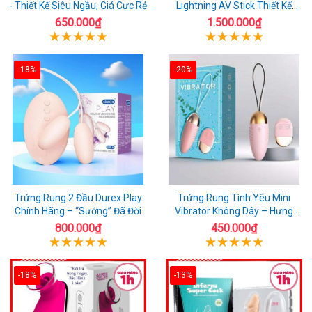
- Thiết Kế Siêu Ngầu, Giá Cực Rẻ
Lightning AV Stick Thiết Kế
Thông Minh
650.000₫
1.500.000₫
-18%
-20%
Trứng Rung 2 Đầu Durex Play
Trứng Rung Tình Yêu Mini
Chính Hãng – “Sướng” Đã Đời
Vibrator Không Dây – Hưng
Phấn Mọi Nơi
800.000₫
450.000₫
-18%
-13%