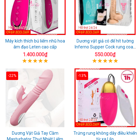
Máy kích thích bú liếm nhũ hoa
Dương vật giả có đế hít tường
âm đạo Leten cao cấp
Inferno Supper Cock rung coay
7 chế độ
1.400.000₫
550.000₫
-22%
-13%
Dương Vật Giả Tay Cầm
Trứng rung không dây điều khiển
Masturbator Thụt Nhiệt Liếm
từ xa Lilo