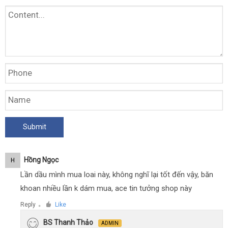
Hồng Ngọc
H
Lần dầu mình mua loai này, không nghĩ lại tốt đến vậy, băn
khoan nhiều lần k dám mua, ace tin tưởng shop này
Reply
Like
●
BS Thanh Thảo
ADMIN