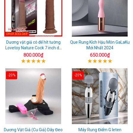
Dương vật giả có đế hít tường
Que Rung Kích Hậu Môn GaLaKu
Lovetoy Nature Cock 7 inch da
Mới Nhất 2024
đen
800.000₫
650.000₫
-20%
-20%
Dương Vật Giả (Cu Giả) Dây Đeo
Máy Rung Điểm G leten