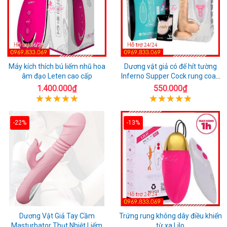
Máy kích thích bú liếm nhũ hoa
Dương vật giả có đế hít tường
âm đạo Leten cao cấp
Inferno Supper Cock rung coay
7 chế độ
1.400.000₫
550.000₫
-22%
-13%
Dương Vật Giả Tay Cầm
Trứng rung không dây điều khiển
Masturbator Thụt Nhiệt Liếm
từ xa Lilo