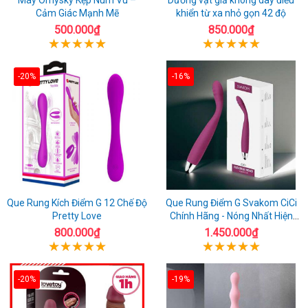
Cảm Giác Mạnh Mẽ
khiển từ xa nhỏ gọn 42 độ
500.000₫
850.000₫
-20%
-16%
Que Rung Kích Điểm G 12 Chế Độ
Que Rung Điểm G Svakom CiCi
Pretty Love
Chính Hãng - Nóng Nhất Hiện
Nay
800.000₫
1.450.000₫
-20%
-19%