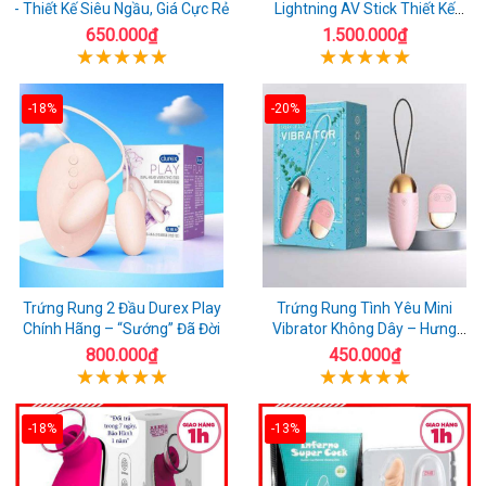
- Thiết Kế Siêu Ngầu, Giá Cực Rẻ
Lightning AV Stick Thiết Kế
Thông Minh
650.000₫
1.500.000₫
-18%
-20%
Trứng Rung 2 Đầu Durex Play
Trứng Rung Tình Yêu Mini
Chính Hãng – “Sướng” Đã Đời
Vibrator Không Dây – Hưng
Phấn Mọi Nơi
800.000₫
450.000₫
-18%
-13%