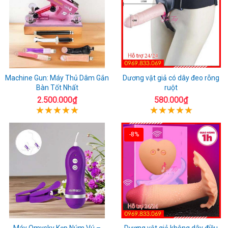
Machine Gun: Máy Thủ Dâm Gắn
Dương vật giả có dây đeo rỗng
Bàn Tốt Nhất
ruột
2.500.000₫
580.000₫
-8%
Máy Omysky Kẹp Núm Vú –
Dương vật giả không dây điều