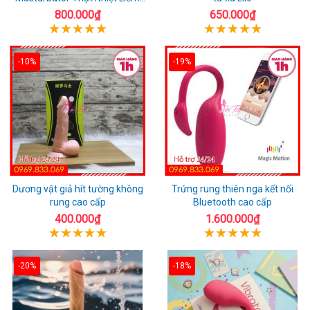
Rung
800.000₫
650.000₫
-10%
-19%
Dương vật giả hít tường không
Trứng rung thiên nga kết nối
rung cao cấp
Bluetooth cao cấp
400.000₫
1.600.000₫
-20%
-18%