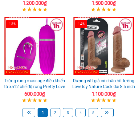
1.200.000₫
1.500.000₫
-13%
-14%
Trứng rung massage điều khiển
Dương vật giả có chân hít tường
từ xa12 chế độ rung Pretty Love
Lovetoy Nature Cock dài 8.5 inch
600.000₫
1.100.000₫
1
2
3
4
5