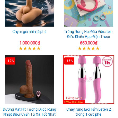
Chym giả nhìn là phê
Trứng Rung Hai Đầu Vibrator -
Điều Khiển App Điện Thoại
1.000.000₫
650.000₫
-19%
-15%
Dương Vật Hít Tường Dildo Rung
Chày rung lưỡi liếm Leten 2
Nhiệt Điều Khiển Từ Xa Tốt Nhất
trong 1 cực phê