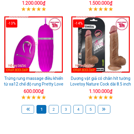
1.200.000₫
1.500.000₫
-13%
-14%
Trứng rung massage điều khiển
Dương vật giả có chân hít tường
từ xa12 chế độ rung Pretty Love
Lovetoy Nature Cock dài 8.5 inch
600.000₫
1.100.000₫
1
2
3
4
5