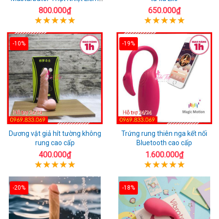
Rung
800.000₫
650.000₫
-10%
-19%
Dương vật giả hít tường không
Trứng rung thiên nga kết nối
rung cao cấp
Bluetooth cao cấp
400.000₫
1.600.000₫
-20%
-18%