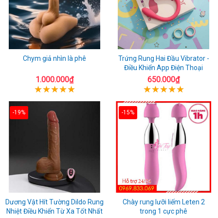
Chym giả nhìn là phê
Trứng Rung Hai Đầu Vibrator -
Điều Khiển App Điện Thoại
1.000.000₫
650.000₫
-19%
-15%
Dương Vật Hít Tường Dildo Rung
Chày rung lưỡi liếm Leten 2
Nhiệt Điều Khiển Từ Xa Tốt Nhất
trong 1 cực phê