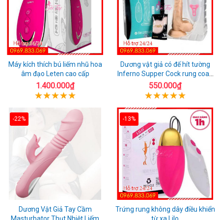
Máy kích thích bú liếm nhũ hoa
Dương vật giả có đế hít tường
âm đạo Leten cao cấp
Inferno Supper Cock rung coay
7 chế độ
1.400.000₫
550.000₫
-22%
-13%
Dương Vật Giả Tay Cầm
Trứng rung không dây điều khiển
Masturbator Thụt Nhiệt Liếm
từ xa Lilo