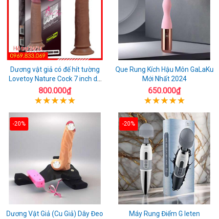
Dương vật giả có đế hít tường
Que Rung Kích Hậu Môn GaLaKu
Lovetoy Nature Cock 7 inch da
Mới Nhất 2024
đen
800.000₫
650.000₫
-20%
-20%
Dương Vật Giả (Cu Giả) Dây Đeo
Máy Rung Điểm G leten