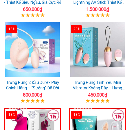
- Thiết Kế Siêu Ngầu, Giá Cực Rẻ
Lightning AV Stick Thiết Kế
Thông Minh
650.000₫
1.500.000₫
-18%
-20%
Trứng Rung 2 Đầu Durex Play
Trứng Rung Tình Yêu Mini
Chính Hãng – “Sướng” Đã Đời
Vibrator Không Dây – Hưng
Phấn Mọi Nơi
800.000₫
450.000₫
-18%
-13%