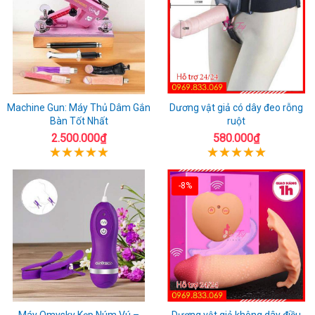
Machine Gun: Máy Thủ Dâm Gắn
Dương vật giả có dây đeo rỗng
Bàn Tốt Nhất
ruột
2.500.000₫
580.000₫
-8%
Máy Omysky Kẹp Núm Vú –
Dương vật giả không dây điều