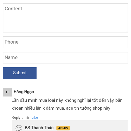
Hồng Ngọc
H
Lần dầu mình mua loai này, không nghĩ lại tốt đến vậy, băn
khoan nhiều lần k dám mua, ace tin tưởng shop này
Reply
Like
●
BS Thanh Thảo
ADMIN