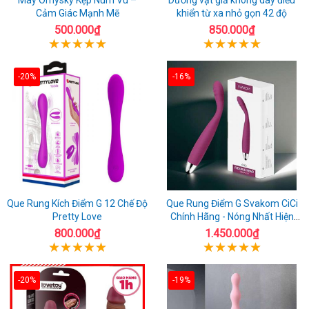
Cảm Giác Mạnh Mẽ
khiển từ xa nhỏ gọn 42 độ
500.000₫
850.000₫
-20%
-16%
Que Rung Kích Điểm G 12 Chế Độ
Que Rung Điểm G Svakom CiCi
Pretty Love
Chính Hãng - Nóng Nhất Hiện
Nay
800.000₫
1.450.000₫
-20%
-19%