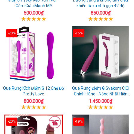
Cảm Giác Mạnh Mẽ
khiển từ xa nhỏ gọn 42 độ
500.000₫
850.000₫
-20%
-16%
Que Rung Kích Điểm G 12 Chế Độ
Que Rung Điểm G Svakom CiCi
Pretty Love
Chính Hãng - Nóng Nhất Hiện
Nay
800.000₫
1.450.000₫
-20%
-19%