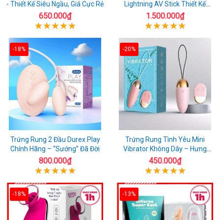
- Thiết Kế Siêu Ngầu, Giá Cực Rẻ
Lightning AV Stick Thiết Kế
Thông Minh
650.000₫
1.500.000₫
-18%
-20%
Trứng Rung 2 Đầu Durex Play
Trứng Rung Tình Yêu Mini
Chính Hãng – “Sướng” Đã Đời
Vibrator Không Dây – Hưng
Phấn Mọi Nơi
800.000₫
450.000₫
-18%
-13%