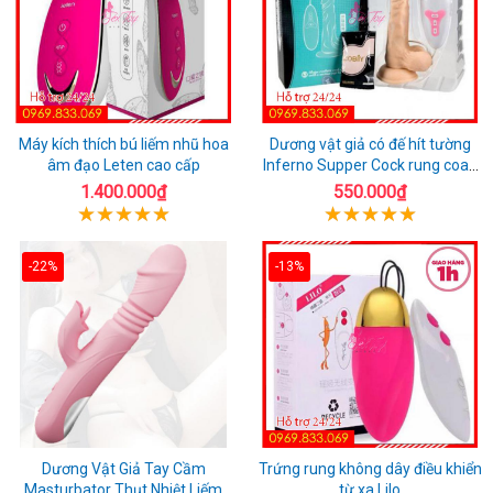
Máy kích thích bú liếm nhũ hoa
Dương vật giả có đế hít tường
âm đạo Leten cao cấp
Inferno Supper Cock rung coay
7 chế độ
1.400.000₫
550.000₫
-22%
-13%
Dương Vật Giả Tay Cầm
Trứng rung không dây điều khiển
Masturbator Thụt Nhiệt Liếm
từ xa Lilo