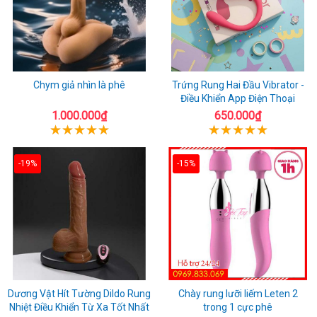
Chym giả nhìn là phê
Trứng Rung Hai Đầu Vibrator -
Điều Khiển App Điện Thoại
1.000.000₫
650.000₫
-19%
-15%
Dương Vật Hít Tường Dildo Rung
Chày rung lưỡi liếm Leten 2
Nhiệt Điều Khiển Từ Xa Tốt Nhất
trong 1 cực phê