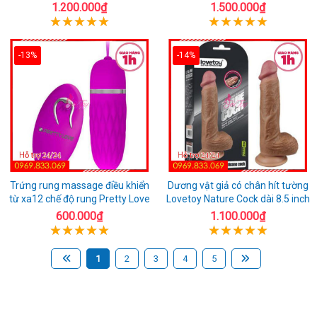
1.200.000₫
1.500.000₫
-13%
-14%
Trứng rung massage điều khiển
Dương vật giả có chân hít tường
từ xa12 chế độ rung Pretty Love
Lovetoy Nature Cock dài 8.5 inch
600.000₫
1.100.000₫
1
2
3
4
5