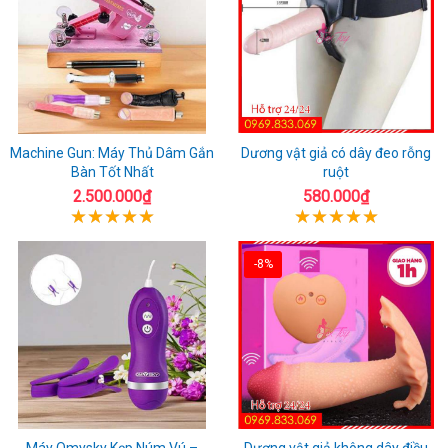
Machine Gun: Máy Thủ Dâm Gắn
Dương vật giả có dây đeo rỗng
Bàn Tốt Nhất
ruột
2.500.000₫
580.000₫
-8%
Máy Omysky Kẹp Núm Vú –
Dương vật giả không dây điều