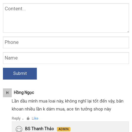
Hồng Ngọc
H
Lần dầu mình mua loai này, không nghĩ lại tốt đến vậy, băn
khoan nhiều lần k dám mua, ace tin tưởng shop này
Reply
Like
●
BS Thanh Thảo
ADMIN