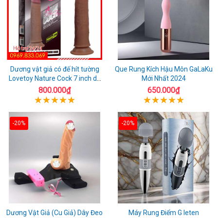
Dương vật giả có đế hít tường
Que Rung Kích Hậu Môn GaLaKu
Lovetoy Nature Cock 7 inch da
Mới Nhất 2024
đen
800.000₫
650.000₫
-20%
-20%
Dương Vật Giả (Cu Giả) Dây Đeo
Máy Rung Điểm G leten