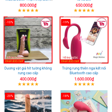
Rung
800.000₫
650.000₫
-10%
-19%
Dương vật giả hít tường không
Trứng rung thiên nga kết nối
rung cao cấp
Bluetooth cao cấp
400.000₫
1.600.000₫
-20%
-18%