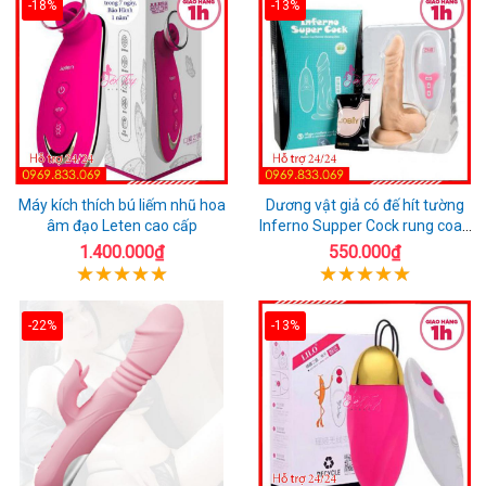
-18%
-13%
Máy kích thích bú liếm nhũ hoa
Dương vật giả có đế hít tường
âm đạo Leten cao cấp
Inferno Supper Cock rung coay
7 chế độ
1.400.000₫
550.000₫
-22%
-13%