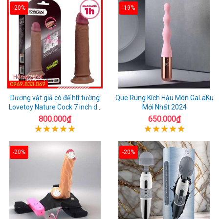
-20%
-19%
Dương vật giả có đế hít tường
Que Rung Kích Hậu Môn GaLaKu
Lovetoy Nature Cock 7 inch da
Mới Nhất 2024
đen
800.000₫
650.000₫
-20%
-20%