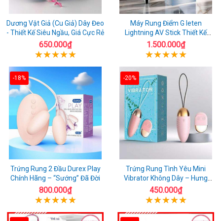
Dương Vật Giả (Cu Giả) Dây Đeo
Máy Rung Điểm G leten
- Thiết Kế Siêu Ngầu, Giá Cực Rẻ
Lightning AV Stick Thiết Kế
Thông Minh
650.000₫
1.500.000₫
-18%
-20%
Trứng Rung 2 Đầu Durex Play
Trứng Rung Tình Yêu Mini
Chính Hãng – “Sướng” Đã Đời
Vibrator Không Dây – Hưng
Phấn Mọi Nơi
800.000₫
450.000₫