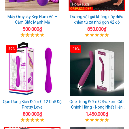
Máy Omysky Kẹp Núm Vú –
Dương vật giả không dây điều
Cảm Giác Mạnh Mẽ
khiển từ xa nhỏ gọn 42 độ
500.000₫
850.000₫
-20%
-16%
Que Rung Kích Điểm G 12 Chế Độ
Que Rung Điểm G Svakom CiCi
Pretty Love
Chính Hãng - Nóng Nhất Hiện
Nay
800.000₫
1.450.000₫