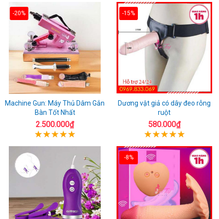
-20%
-15%
Machine Gun: Máy Thủ Dâm Gắn
Dương vật giả có dây đeo rỗng
Bàn Tốt Nhất
ruột
2.500.000₫
580.000₫
-8%