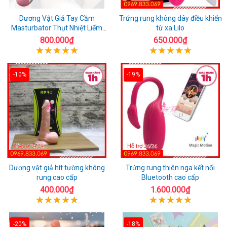
Dương Vật Giả Tay Cầm
Trứng rung không dây điều khiển
Masturbator Thụt Nhiệt Liếm
từ xa Lilo
Rung
800.000₫
650.000₫
-10%
-19%
Dương vật giả hít tường không
Trứng rung thiên nga kết nối
rung cao cấp
Bluetooth cao cấp
400.000₫
1.600.000₫
-20%
-18%