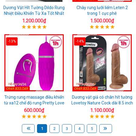
Dương Vật Hít Tường Dildo Rung
Chày rung lưỡi liếm Leten 2
Nhiệt Điều Khiển Từ Xa Tốt Nhất
trong 1 cực phê
1.200.000₫
1.500.000₫
-13%
-14%
Trứng rung massage điều khiển
Dương vật giả có chân hít tường
từ xa12 chế độ rung Pretty Love
Lovetoy Nature Cock dài 8.5 inch
600.000₫
1.100.000₫
1
2
3
4
5