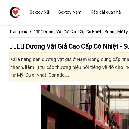
Sextoy Nữ
Sextoy Nam
Kéo dài quan hệ
Trang chủ
👩‍❤️‍💋‍👨 Dương Vật Giả Cao Cấp Có Nhiệt - Sướng Mê Ly
👩‍❤️‍💋‍👨 Dương Vật Giả Cao Cấp Có Nhiệt
Cửa hàng bán dương vật giả ở Nam Đông cung cấp nhiều 
thanh, liếm…) từ các thương hiệu nổi tiếng về đồ chơi n
từ Mỹ, Đức, Nhật, Canada,…