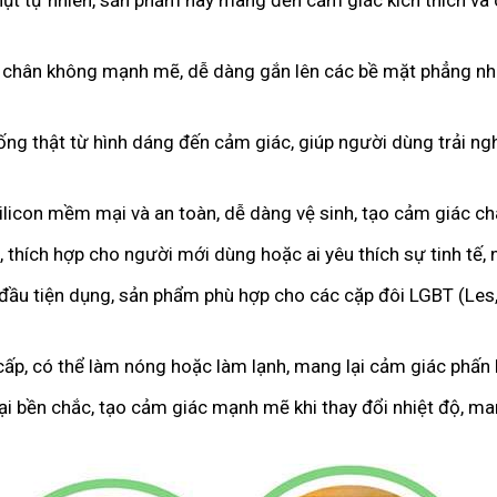
hụt tự nhiên, sản phẩm này mang đến cảm giác kích thích và 
 chân không mạnh mẽ, dễ dàng gắn lên các bề mặt phẳng như
iống thật từ hình dáng đến cảm giác, giúp người dùng trải 
licon mềm mại và an toàn, dễ dàng vệ sinh, tạo cảm giác c
 thích hợp cho người mới dùng hoặc ai yêu thích sự tinh tế,
 đầu tiện dụng, sản phẩm phù hợp cho các cặp đôi LGBT (Les
cấp, có thể làm nóng hoặc làm lạnh, mang lại cảm giác phấn k
oại bền chắc, tạo cảm giác mạnh mẽ khi thay đổi nhiệt độ, m