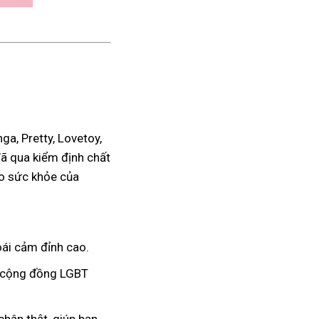
a, Pretty, Lovetoy,
đã qua kiểm định chất
ho sức khỏe của
ái cảm đỉnh cao.
à cộng đồng LGBT