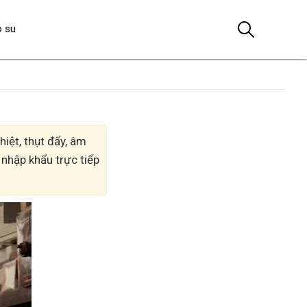
o su
iệt, thụt đẩy, âm
 nhập khẩu trực tiếp