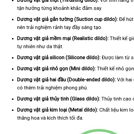
Dương vật giả thụt (Thrusting dildo):
Với tính năng t
tận hưởng từng khoảnh khắc đắm say.
Dương vật giả gắn tường (Suction cup dildo):
Đế hút
nên trải nghiệm rảnh tay đầy sáng tạo.
Dương vật giả mềm mại (Realistic dildo):
Thiết kế g
tự nhiên như da thật.
Dương vật giả silicon (Silicone dildo):
Được làm từ si
Dương vật giả nhỏ gọn (Mini dildo):
Thiết kế nhỏ gọn,
Dương vật giả hai đầu (Double-ended dildo):
Với hai
có thêm trải nghiệm phong phú.
Dương vật giả thủy tinh (Glass dildo):
Thủy tinh cao 
Dương vật giả kim loại (Metal dildo):
Chất liệu kim l
thăng hoa và kích thích tối đa.