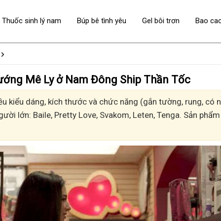
Thuốc sinh lý nam
Búp bê tình yêu
Gel bôi trơn
Bao ca
 - Sướng Mê Ly ở Nam Đông Ship Thần Tốc
kiểu dáng, kích thước và chức năng (gắn tường, rung, có nh
gười lớn: Baile, Pretty Love, Svakom, Leten, Tenga. Sản phẩm