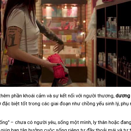
 thêm phần khoái cảm và sự kết nối với người thương,
dương 
đặc biệt tốt trong các giai đoạn như chồng yếu sinh lý, phụ 
ng" – chưa có người yêu, sống một mình, ly thân hoặc đang
 giúp bạn tận hưởng cuộc sống riêng tư đầy thoải mái và tự t