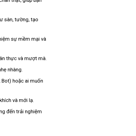
chân thật, giúp bạn
 sàn, tường, tạo
nghiệm sự mềm mại và
hân thực và mượt mà.
 nhẹ nhàng.
, Bot) hoặc ai muốn
hích và mới lạ.
ang đến trải nghiệm