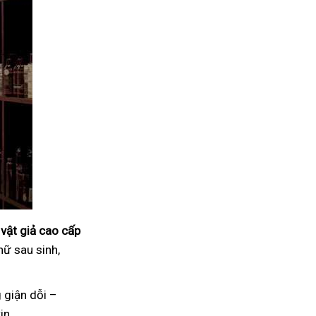
vật giả cao cấp
nữ sau sinh,
 giận dỗi –
in.