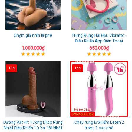
Chym giả nhìn là phê
Trứng Rung Hai Đầu Vibrator -
Điều Khiển App Điện Thoại
1.000.000₫
650.000₫
-19%
-15%
Dương Vật Hít Tường Dildo Rung
Chày rung lưỡi liếm Leten 2
Nhiệt Điều Khiển Từ Xa Tốt Nhất
trong 1 cực phê