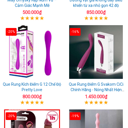
Cảm Giác Mạnh Mẽ
khiển từ xa nhỏ gọn 42 độ
500.000₫
850.000₫
-20%
-16%
Que Rung Kích Điểm G 12 Chế Độ
Que Rung Điểm G Svakom CiCi
Pretty Love
Chính Hãng - Nóng Nhất Hiện
Nay
800.000₫
1.450.000₫
-20%
-19%