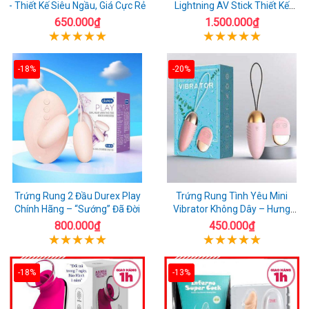
- Thiết Kế Siêu Ngầu, Giá Cực Rẻ
Lightning AV Stick Thiết Kế
Thông Minh
650.000₫
1.500.000₫
-18%
-20%
Trứng Rung 2 Đầu Durex Play
Trứng Rung Tình Yêu Mini
Chính Hãng – “Sướng” Đã Đời
Vibrator Không Dây – Hưng
Phấn Mọi Nơi
800.000₫
450.000₫
-18%
-13%