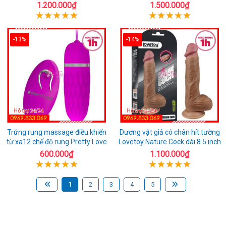
1.200.000₫
1.500.000₫
-13%
-14%
Trứng rung massage điều khiển
Dương vật giả có chân hít tường
từ xa12 chế độ rung Pretty Love
Lovetoy Nature Cock dài 8.5 inch
600.000₫
1.100.000₫
1
2
3
4
5