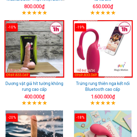
Rung
800.000₫
650.000₫
-10%
-19%
Dương vật giả hít tường không
Trứng rung thiên nga kết nối
rung cao cấp
Bluetooth cao cấp
400.000₫
1.600.000₫
-20%
-18%