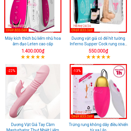
Máy kích thích bú liếm nhũ hoa
Dương vật giả có đế hít tường
âm đạo Leten cao cấp
Inferno Supper Cock rung coay
7 chế độ
1.400.000₫
550.000₫
-22%
-13%
Dương Vật Giả Tay Cầm
Trứng rung không dây điều khiển
Masturbator Thụt Nhiệt Liếm
từ xa Lilo