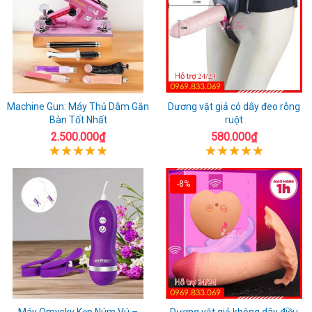
Machine Gun: Máy Thủ Dâm Gắn
Dương vật giả có dây đeo rỗng
Bàn Tốt Nhất
ruột
2.500.000₫
580.000₫
-8%
Máy Omysky Kẹp Núm Vú –
Dương vật giả không dây điều