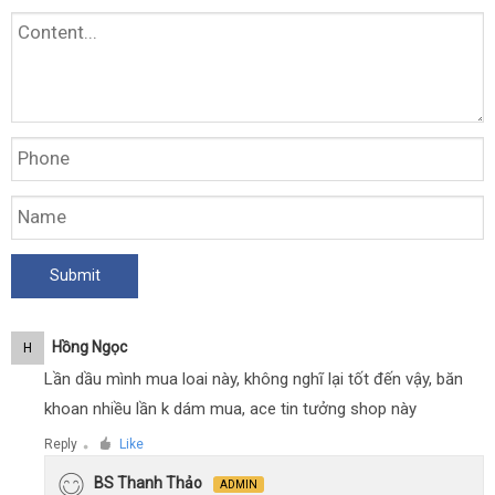
Hồng Ngọc
H
Lần dầu mình mua loai này, không nghĩ lại tốt đến vậy, băn
khoan nhiều lần k dám mua, ace tin tưởng shop này
Reply
Like
●
BS Thanh Thảo
ADMIN