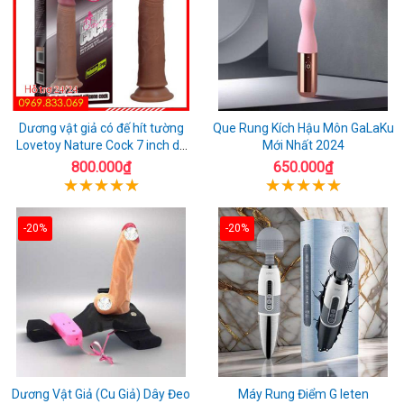
Dương vật giả có đế hít tường
Que Rung Kích Hậu Môn GaLaKu
Lovetoy Nature Cock 7 inch da
Mới Nhất 2024
đen
800.000₫
650.000₫
-20%
-20%
Dương Vật Giả (Cu Giả) Dây Đeo
Máy Rung Điểm G leten