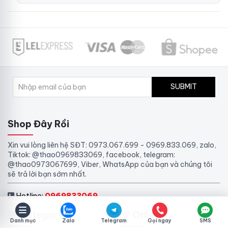
SUBMIT
Shop Đây Rồi
Xin vui lòng liên hệ SĐT: 0973.067.699 - 0969.833.069, zalo,
Tiktok: @thao0969833069, facebook, telegram:
@thao0973067699, Viber, WhatsApp của bạn và chúng tôi
sẽ trả lời bạn sớm nhất.
Hotline:
0969833069
Category
Other
Danh mục
Zalo
Telegram
Gọi ngay
SMS