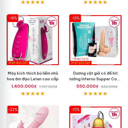
-18%
-13%
Máy kích thích bú liếm nhũ
Dương vật giả có đế hít
hoa âm đạo Leten cao cấp
tường Inferno Supper Cock
rung coay 7 chế độ
1.400.000₫
550.000₫
1.707.000₫
632.000₫
-22%
-13%