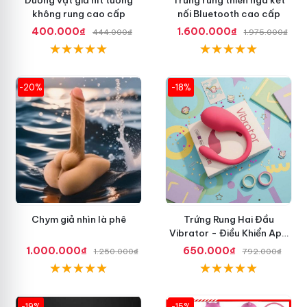
không rung cao cấp
nối Bluetooth cao cấp
400.000₫
1.600.000₫
444.000₫
1.975.000₫
-20%
-18%
Chym giả nhìn là phê
Trứng Rung Hai Đầu
Vibrator - Điều Khiển App
Điện Thoại
1.000.000₫
650.000₫
1.250.000₫
792.000₫
-19%
-15%