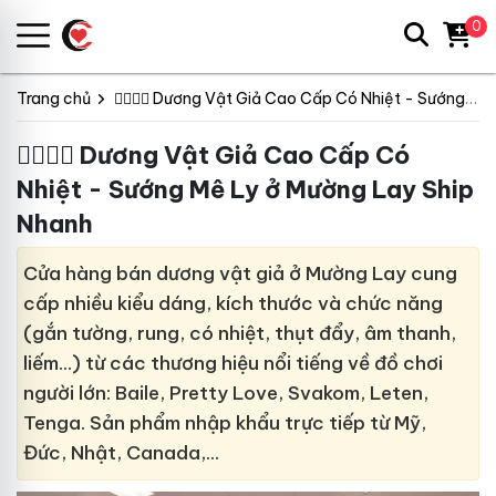
0
Trang chủ
👩‍❤️‍💋‍👨 Dương Vật Giả Cao Cấp Có Nhiệt - Sướng Mê Ly
👩‍❤️‍💋‍👨 Dương Vật Giả Cao Cấp Có
Nhiệt - Sướng Mê Ly ở Mường Lay Ship
Nhanh
Cửa hàng bán dương vật giả ở Mường Lay cung
cấp nhiều kiểu dáng, kích thước và chức năng
(gắn tường, rung, có nhiệt, thụt đẩy, âm thanh,
liếm…) từ các thương hiệu nổi tiếng về đồ chơi
người lớn: Baile, Pretty Love, Svakom, Leten,
Tenga. Sản phẩm nhập khẩu trực tiếp từ Mỹ,
Đức, Nhật, Canada,…