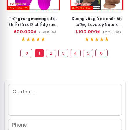
Trứng rung massage điều
Dương vật giả có chân hít
khiển từ xa12 chế độ rung
tường Lovetoy Nature
Pretty Love
Cock dài 8.5 inch
600.000₫
1.100.000₫
650.000₫
1.279.000₫
1
2
3
4
5