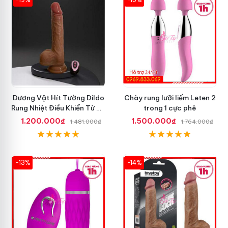
Dương Vật Hít Tường Dildo
Chày rung lưỡi liếm Leten 2
Rung Nhiệt Điều Khiển Từ Xa
trong 1 cực phê
Tốt Nhất
1.200.000₫
1.500.000₫
1.481.000₫
1.764.000₫
-13%
-14%