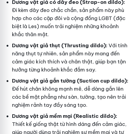
Dương vật giả có dây đeo (Strap-on dildo):
Đi kèm dây đeo chắc chắn, sản phẩm này phù
hợp cho các cặp đôi và cộng đồng LGBT (đặc
biệt là Les) muốn trải nghiệm những khoảnh
khắc thân mật.
Dương vật giả thụt (Thrusting dildo):
Với tính
năng thụt tự nhiên, sản phẩm này mang đến
cảm giác kích thích và chân thật, giúp bạn tận
hưởng từng khoảnh khắc đắm say.
Dương vật giả gắn tường (Suction cup dildo):
Đế hút chân không mạnh mẽ, dễ dàng gắn lên
các bề mặt phẳng như sàn, tường, tạo nên trải
nghiệm rảnh tay đầy sáng tạo.
Dương vật giả mềm mại (Realistic dildo):
Thiết kế giống thật từ hình dáng đến cảm giác,
giúp người dùng trải nghiệm sự mềm mại và tự