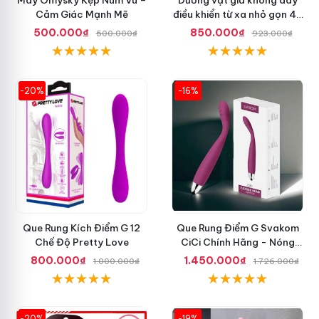
Cảm Giác Mạnh Mẽ
điều khiển từ xa nhỏ gọn 42
độ
500.000₫
850.000₫
500.000₫
923.000₫
-20%
-16%
Que Rung Kích Điểm G 12
Que Rung Điểm G Svakom
Chế Độ Pretty Love
CiCi Chính Hãng - Nóng
Nhất Hiện Nay
800.000₫
1.450.000₫
1.000.000₫
1.726.000₫
-20%
-19%