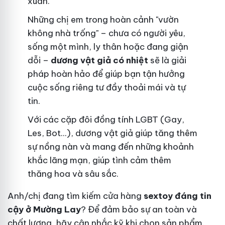
xuân.
Những chị em trong hoàn cảnh "vườn
không nhà trống" – chưa có người yêu,
sống một mình, ly thân hoặc đang giận
dỗi –
dương vật giả có nhiệt
sẽ là giải
pháp hoàn hảo để giúp bạn tận hưởng
cuộc sống riêng tư đầy thoải mái và tự
tin.
Với các cặp đôi đồng tính LGBT (Gay,
Les, Bot...), dương vật giả giúp tăng thêm
sự nồng nàn và mang đến những khoảnh
khắc lãng mạn, giúp tình cảm thêm
thăng hoa và sâu sắc.
Anh/chị đang tìm kiếm cửa hàng
sextoy đáng tin
cậy ở Mường Lay
? Để đảm bảo sự an toàn và
chất lượng, hãy cân nhắc kỹ khi chọn sản phẩm.