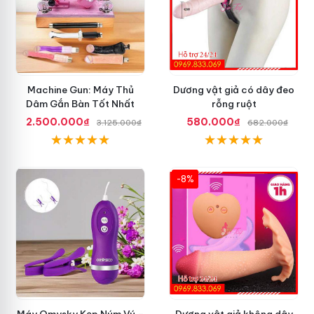
Machine Gun: Máy Thủ
Dương vật giả có dây đeo
Dâm Gắn Bàn Tốt Nhất
rỗng ruột
2.500.000₫
580.000₫
3.125.000₫
682.000₫
-8%
Máy Omysky Kẹp Núm Vú –
Dương vật giả không dây