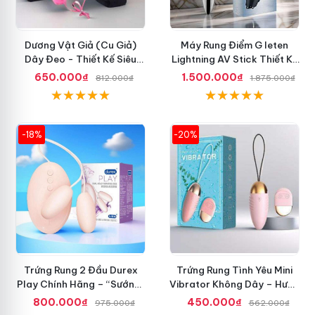
Dương Vật Giả (Cu Giả)
Máy Rung Điểm G leten
Dây Đeo - Thiết Kế Siêu
Lightning AV Stick Thiết Kế
Ngầu, Giá Cực Rẻ
Thông Minh
650.000₫
1.500.000₫
812.000₫
1.875.000₫
-18%
-20%
Trứng Rung 2 Đầu Durex
Trứng Rung Tình Yêu Mini
Play Chính Hãng – “Sướng”
Vibrator Không Dây – Hưng
Đã Đời
Phấn Mọi Nơi
800.000₫
450.000₫
975.000₫
562.000₫