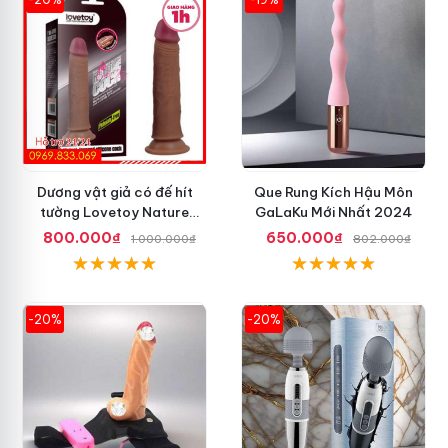
Dương vật giả có đế hít
Que Rung Kích Hậu Môn
tường Lovetoy Nature
GaLaKu Mới Nhất 2024
Cock 7 inch da đen
800.000₫
650.000₫
1.000.000₫
802.000₫
-20%
-20%