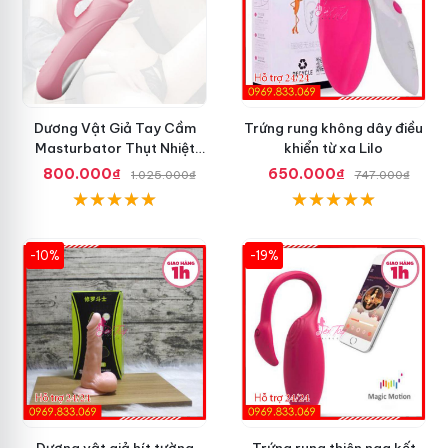
Dương Vật Giả Tay Cầm
Trứng rung không dây điều
Masturbator Thụt Nhiệt
khiển từ xa Lilo
Liếm Rung
800.000₫
650.000₫
1.025.000₫
747.000₫
-10%
-19%
Dương vật giả hít tường
Trứng rung thiên nga kết