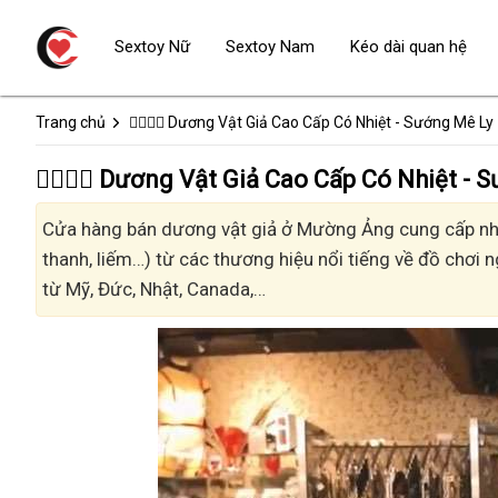
Sextoy Nữ
Sextoy Nam
Kéo dài quan hệ
Trang chủ
👩‍❤️‍💋‍👨 Dương Vật Giả Cao Cấp Có Nhiệt - Sướng Mê Ly
👩‍❤️‍💋‍👨 Dương Vật Giả Cao Cấp Có Nhiệ
Cửa hàng bán dương vật giả ở Mường Ảng cung cấp nhiều
thanh, liếm…) từ các thương hiệu nổi tiếng về đồ chơi n
từ Mỹ, Đức, Nhật, Canada,…