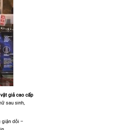
vật giả cao cấp
nữ sau sinh,
 giận dỗi –
in.