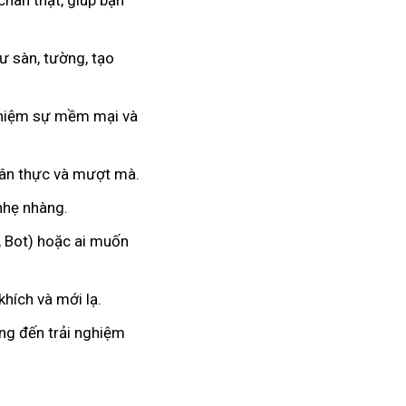
chân thật, giúp bạn
 sàn, tường, tạo
nghiệm sự mềm mại và
hân thực và mượt mà.
 nhẹ nhàng.
, Bot) hoặc ai muốn
hích và mới lạ.
ang đến trải nghiệm