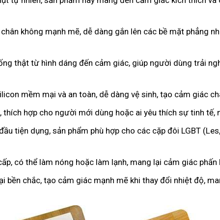
hụt tự nhiên, sản phẩm này mang đến cảm giác kích thích và 
 chân không mạnh mẽ, dễ dàng gắn lên các bề mặt phẳng như
iống thật từ hình dáng đến cảm giác, giúp người dùng trải 
licon mềm mại và an toàn, dễ dàng vệ sinh, tạo cảm giác c
 thích hợp cho người mới dùng hoặc ai yêu thích sự tinh tế,
 đầu tiện dụng, sản phẩm phù hợp cho các cặp đôi LGBT (Les
cấp, có thể làm nóng hoặc làm lạnh, mang lại cảm giác phấn k
oại bền chắc, tạo cảm giác mạnh mẽ khi thay đổi nhiệt độ, m