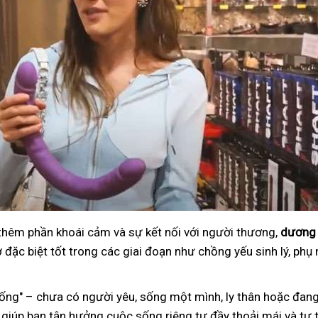
 thêm phần khoái cảm và sự kết nối với người thương,
dương 
đặc biệt tốt trong các giai đoạn như chồng yếu sinh lý, phụ 
ng" – chưa có người yêu, sống một mình, ly thân hoặc đang
 giúp bạn tận hưởng cuộc sống riêng tư đầy thoải mái và tự t