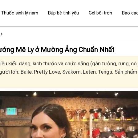
Thuốc sinh lý nam
Búp bê tình yêu
Gel bôi trơn
Bao ca
t - Sướng Mê Ly ở Mường Ảng Chuẩn Nhất
 kiểu dáng, kích thước và chức năng (gắn tường, rung, có n
gười lớn: Baile, Pretty Love, Svakom, Leten, Tenga. Sản phẩm