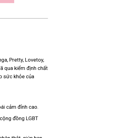
a, Pretty, Lovetoy,
đã qua kiểm định chất
ho sức khỏe của
ái cảm đỉnh cao.
à cộng đồng LGBT