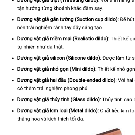
Dương vật giả thụt (Thrusting dildo):
Với tính năng t
tận hưởng từng khoảnh khắc đắm say.
Dương vật giả gắn tường (Suction cup dildo):
Đế hút
nên trải nghiệm rảnh tay đầy sáng tạo.
Dương vật giả mềm mại (Realistic dildo):
Thiết kế g
tự nhiên như da thật.
Dương vật giả silicon (Silicone dildo):
Được làm từ si
Dương vật giả nhỏ gọn (Mini dildo):
Thiết kế nhỏ gọn,
Dương vật giả hai đầu (Double-ended dildo):
Với hai
có thêm trải nghiệm phong phú.
Dương vật giả thủy tinh (Glass dildo):
Thủy tinh cao 
Dương vật giả kim loại (Metal dildo):
Chất liệu kim l
thăng hoa và kích thích tối đa.