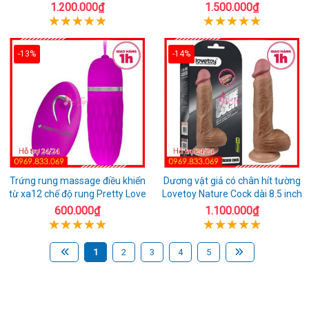
1.200.000₫
1.500.000₫
-13%
-14%
Trứng rung massage điều khiển
Dương vật giả có chân hít tường
từ xa12 chế độ rung Pretty Love
Lovetoy Nature Cock dài 8.5 inch
600.000₫
1.100.000₫
1
2
3
4
5