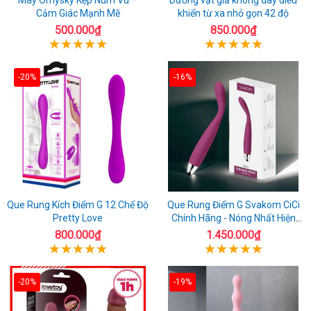
Cảm Giác Mạnh Mẽ
khiển từ xa nhỏ gọn 42 độ
500.000₫
850.000₫
-20%
-16%
Que Rung Kích Điểm G 12 Chế Độ
Que Rung Điểm G Svakom CiCi
Pretty Love
Chính Hãng - Nóng Nhất Hiện
Nay
800.000₫
1.450.000₫
-20%
-19%