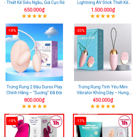
- Thiết Kế Siêu Ngầu, Giá Cực Rẻ
Lightning AV Stick Thiết Kế
Thông Minh
650.000₫
1.500.000₫
-18%
-20%
Trứng Rung 2 Đầu Durex Play
Trứng Rung Tình Yêu Mini
Chính Hãng – “Sướng” Đã Đời
Vibrator Không Dây – Hưng
Phấn Mọi Nơi
800.000₫
450.000₫
-18%
-13%