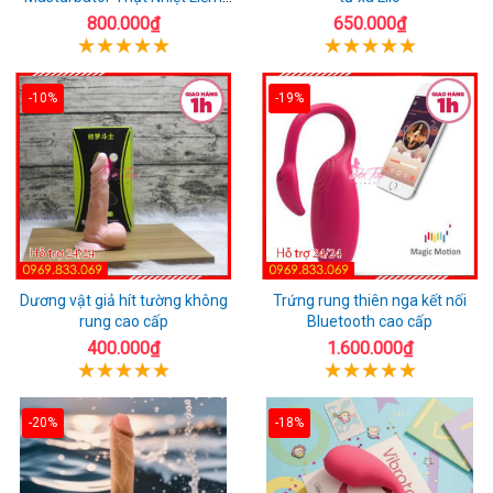
Rung
800.000₫
650.000₫
-10%
-19%
Dương vật giả hít tường không
Trứng rung thiên nga kết nối
rung cao cấp
Bluetooth cao cấp
400.000₫
1.600.000₫
-20%
-18%