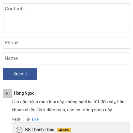
Hồng Ngọc
H
Lần dầu mình mua loai này, không nghĩ lại tốt đến vậy, băn
khoan nhiều lần k dám mua, ace tin tưởng shop này
Reply
Like
●
BS Thanh Thảo
ADMIN