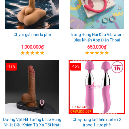
Chym giả nhìn là phê
Trứng Rung Hai Đầu Vibrator -
Điều Khiển App Điện Thoại
1.000.000₫
650.000₫
-19%
-15%
Dương Vật Hít Tường Dildo Rung
Chày rung lưỡi liếm Leten 2
Nhiệt Điều Khiển Từ Xa Tốt Nhất
trong 1 cực phê