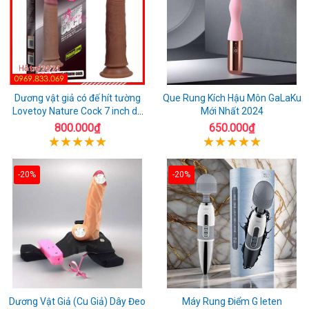
Dương vật giả có đế hít tường
Que Rung Kích Hậu Môn GaLaKu
Lovetoy Nature Cock 7 inch da
Mới Nhất 2024
đen
800.000₫
650.000₫
-20%
-20%
Dương Vật Giả (Cu Giả) Dây Đeo
Máy Rung Điểm G leten