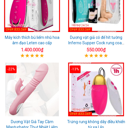
Máy kích thích bú liếm nhũ hoa
Dương vật giả có đế hít tường
âm đạo Leten cao cấp
Inferno Supper Cock rung coay
7 chế độ
1.400.000₫
550.000₫
-22%
-13%
Dương Vật Giả Tay Cầm
Trứng rung không dây điều khiển
Masturbator Thụt Nhiệt Liếm
từ xa Lilo