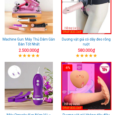
Machine Gun: Máy Thủ Dâm Gắn
Dương vật giả có dây đeo rỗng
Bàn Tốt Nhất
ruột
2.500.000₫
580.000₫
-8%
Máy Omysky Kẹp Núm Vú –
Dương vật giả không dây điều