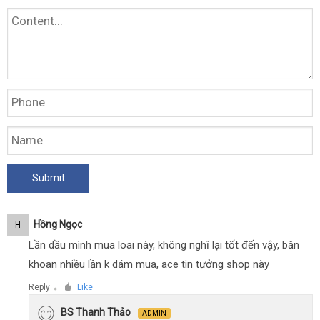
Hồng Ngọc
H
Lần dầu mình mua loai này, không nghĩ lại tốt đến vậy, băn
khoan nhiều lần k dám mua, ace tin tưởng shop này
Reply
Like
●
BS Thanh Thảo
ADMIN