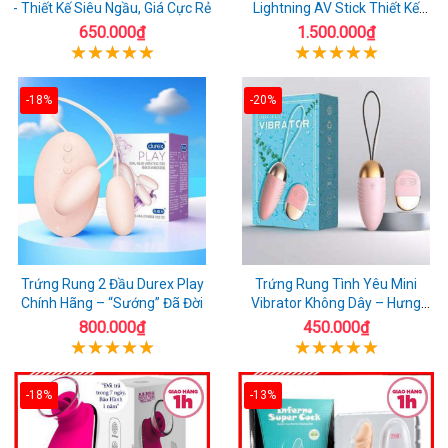
- Thiết Kế Siêu Ngầu, Giá Cực Rẻ
Lightning AV Stick Thiết Kế
Thông Minh
650.000₫
1.500.000₫
-18%
-20%
Trứng Rung 2 Đầu Durex Play
Trứng Rung Tình Yêu Mini
Chính Hãng – “Sướng” Đã Đời
Vibrator Không Dây – Hưng
Phấn Mọi Nơi
800.000₫
450.000₫
-18%
-13%