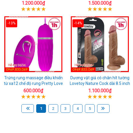
1.200.000₫
1.500.000₫
-13%
-14%
Trứng rung massage điều khiển
Dương vật giả có chân hít tường
từ xa12 chế độ rung Pretty Love
Lovetoy Nature Cock dài 8.5 inch
600.000₫
1.100.000₫
1
2
3
4
5