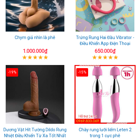
Chym giả nhìn là phê
Trứng Rung Hai Đầu Vibrator -
Điều Khiển App Điện Thoại
1.000.000₫
650.000₫
-19%
-15%
Dương Vật Hít Tường Dildo Rung
Chày rung lưỡi liếm Leten 2
Nhiệt Điều Khiển Từ Xa Tốt Nhất
trong 1 cực phê