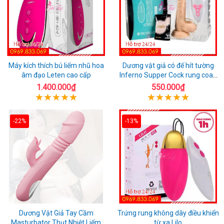
Máy kích thích bú liếm nhũ hoa
Dương vật giả có đế hít tường
âm đạo Leten cao cấp
Inferno Supper Cock rung coay
7 chế độ
1.400.000₫
550.000₫
-22%
-13%
Dương Vật Giả Tay Cầm
Trứng rung không dây điều khiển
Masturbator Thụt Nhiệt Liếm
từ xa Lilo