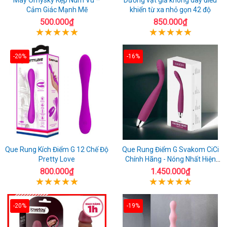
Cảm Giác Mạnh Mẽ
khiển từ xa nhỏ gọn 42 độ
500.000₫
850.000₫
-20%
-16%
Que Rung Kích Điểm G 12 Chế Độ
Que Rung Điểm G Svakom CiCi
Pretty Love
Chính Hãng - Nóng Nhất Hiện
Nay
800.000₫
1.450.000₫
-20%
-19%