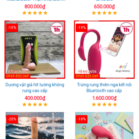
Rung
800.000₫
650.000₫
-10%
-19%
Dương vật giả hít tường không
Trứng rung thiên nga kết nối
rung cao cấp
Bluetooth cao cấp
400.000₫
1.600.000₫
-20%
-18%