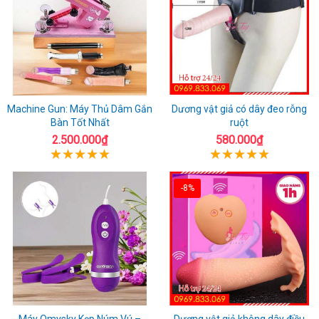
Machine Gun: Máy Thủ Dâm Gắn
Dương vật giả có dây đeo rỗng
Bàn Tốt Nhất
ruột
2.500.000₫
580.000₫
-8%
Máy Omysky Kẹp Núm Vú –
Dương vật giả không dây điều