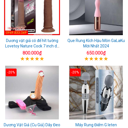
Dương vật giả có đế hít tường
Que Rung Kích Hậu Môn GaLaKu
Lovetoy Nature Cock 7 inch da
Mới Nhất 2024
đen
800.000₫
650.000₫
-20%
-20%
Dương Vật Giả (Cu Giả) Dây Đeo
Máy Rung Điểm G leten