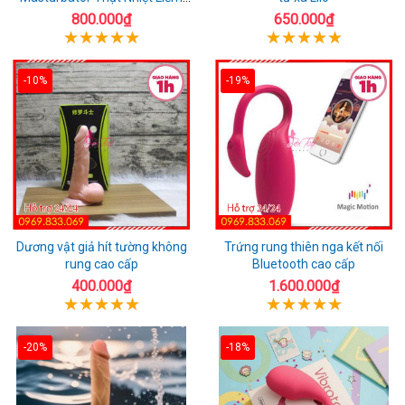
Rung
800.000₫
650.000₫
-10%
-19%
Dương vật giả hít tường không
Trứng rung thiên nga kết nối
rung cao cấp
Bluetooth cao cấp
400.000₫
1.600.000₫
-20%
-18%