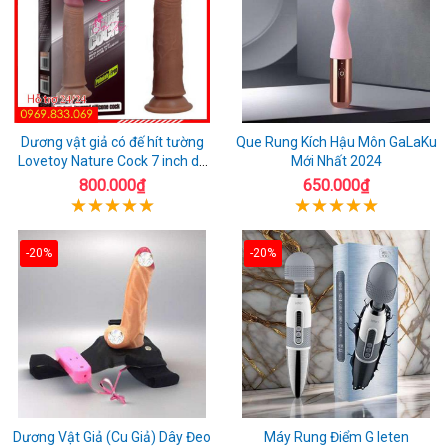
Dương vật giả có đế hít tường
Que Rung Kích Hậu Môn GaLaKu
Lovetoy Nature Cock 7 inch da
Mới Nhất 2024
đen
800.000₫
650.000₫
-20%
-20%
Dương Vật Giả (Cu Giả) Dây Đeo
Máy Rung Điểm G leten