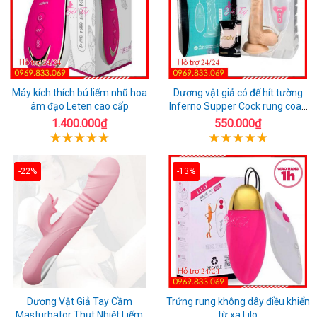
Máy kích thích bú liếm nhũ hoa
Dương vật giả có đế hít tường
âm đạo Leten cao cấp
Inferno Supper Cock rung coay
7 chế độ
1.400.000₫
550.000₫
-22%
-13%
Dương Vật Giả Tay Cầm
Trứng rung không dây điều khiển
Masturbator Thụt Nhiệt Liếm
từ xa Lilo