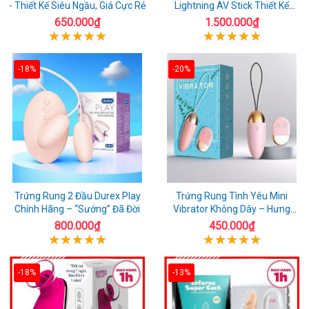
- Thiết Kế Siêu Ngầu, Giá Cực Rẻ
Lightning AV Stick Thiết Kế
Thông Minh
650.000₫
1.500.000₫
-18%
-20%
Trứng Rung 2 Đầu Durex Play
Trứng Rung Tình Yêu Mini
Chính Hãng – “Sướng” Đã Đời
Vibrator Không Dây – Hưng
Phấn Mọi Nơi
800.000₫
450.000₫
-18%
-13%