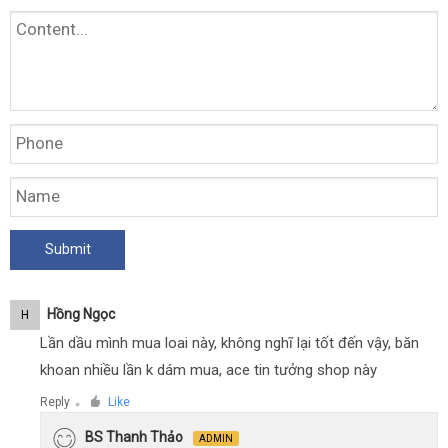
Hồng Ngọc
H
Lần dầu mình mua loai này, không nghĩ lại tốt đến vậy, băn
khoan nhiều lần k dám mua, ace tin tưởng shop này
Reply
Like
●
BS Thanh Thảo
ADMIN