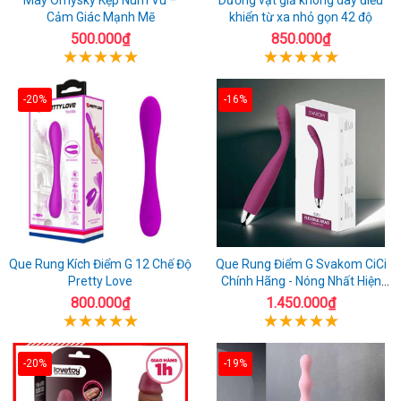
Cảm Giác Mạnh Mẽ
khiển từ xa nhỏ gọn 42 độ
500.000₫
850.000₫
-20%
-16%
Que Rung Kích Điểm G 12 Chế Độ
Que Rung Điểm G Svakom CiCi
Pretty Love
Chính Hãng - Nóng Nhất Hiện
Nay
800.000₫
1.450.000₫
-20%
-19%