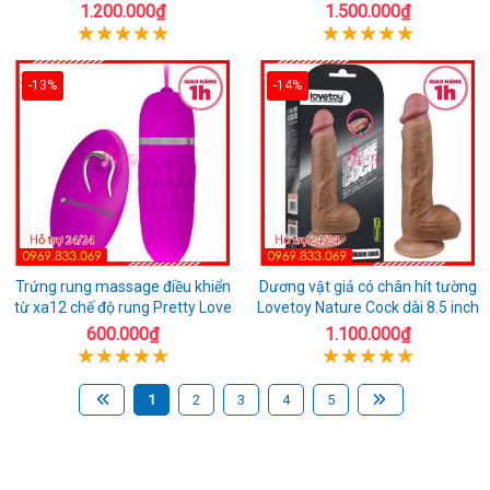
1.200.000₫
1.500.000₫
-13%
-14%
Trứng rung massage điều khiển
Dương vật giả có chân hít tường
từ xa12 chế độ rung Pretty Love
Lovetoy Nature Cock dài 8.5 inch
600.000₫
1.100.000₫
1
2
3
4
5