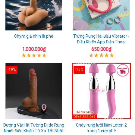
Chym giả nhìn là phê
Trứng Rung Hai Đầu Vibrator -
Điều Khiển App Điện Thoại
1.000.000₫
650.000₫
-19%
-15%
Dương Vật Hít Tường Dildo Rung
Chày rung lưỡi liếm Leten 2
Nhiệt Điều Khiển Từ Xa Tốt Nhất
trong 1 cực phê