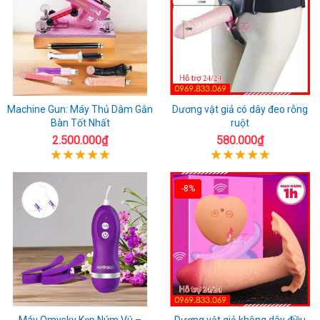
Machine Gun: Máy Thủ Dâm Gắn
Dương vật giả có dây đeo rỗng
Bàn Tốt Nhất
ruột
2.500.000₫
580.000₫
-8%
Máy Omysky Kẹp Núm Vú –
Dương vật giả không dây điều