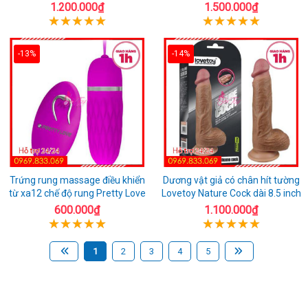
1.200.000₫
1.500.000₫
-13%
-14%
Trứng rung massage điều khiển
Dương vật giả có chân hít tường
từ xa12 chế độ rung Pretty Love
Lovetoy Nature Cock dài 8.5 inch
600.000₫
1.100.000₫
1
2
3
4
5