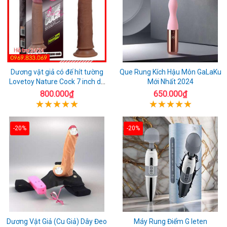
Dương vật giả có đế hít tường
Que Rung Kích Hậu Môn GaLaKu
Lovetoy Nature Cock 7 inch da
Mới Nhất 2024
đen
800.000₫
650.000₫
-20%
-20%
Dương Vật Giả (Cu Giả) Dây Đeo
Máy Rung Điểm G leten