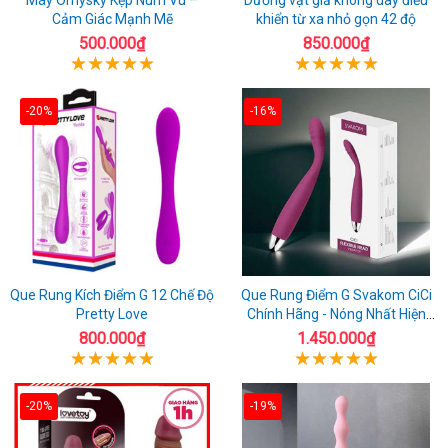
Cảm Giác Mạnh Mẽ
khiển từ xa nhỏ gọn 42 độ
500.000₫
850.000₫
-20%
-16%
Que Rung Kích Điểm G 12 Chế Độ
Que Rung Điểm G Svakom CiCi
Pretty Love
Chính Hãng - Nóng Nhất Hiện
Nay
800.000₫
1.450.000₫
-20%
-19%