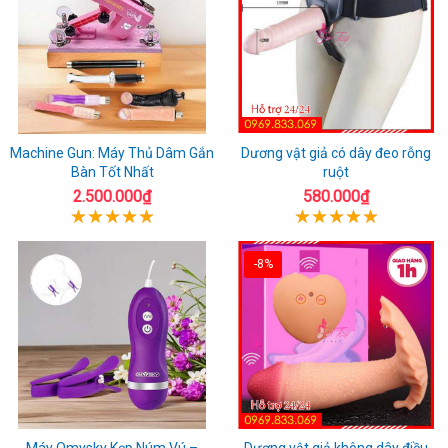
Machine Gun: Máy Thủ Dâm Gắn
Dương vật giả có dây đeo rỗng
Bàn Tốt Nhất
ruột
2.500.000₫
580.000₫
-8%
Máy Omysky Kẹp Núm Vú –
Dương vật giả không dây điều