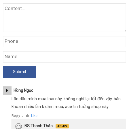
Hồng Ngọc
H
Lần dầu mình mua loai này, không nghĩ lại tốt đến vậy, băn
khoan nhiều lần k dám mua, ace tin tưởng shop này
Reply
Like
●
BS Thanh Thảo
ADMIN