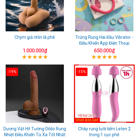
Chym giả nhìn là phê
Trứng Rung Hai Đầu Vibrator -
Điều Khiển App Điện Thoại
1.000.000₫
650.000₫
-19%
-15%
Dương Vật Hít Tường Dildo Rung
Chày rung lưỡi liếm Leten 2
Nhiệt Điều Khiển Từ Xa Tốt Nhất
trong 1 cực phê