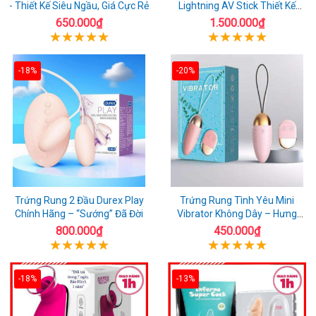
- Thiết Kế Siêu Ngầu, Giá Cực Rẻ
Lightning AV Stick Thiết Kế
Thông Minh
650.000₫
1.500.000₫
-18%
-20%
Trứng Rung 2 Đầu Durex Play
Trứng Rung Tình Yêu Mini
Chính Hãng – “Sướng” Đã Đời
Vibrator Không Dây – Hưng
Phấn Mọi Nơi
800.000₫
450.000₫
-18%
-13%