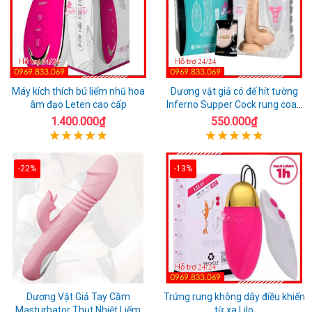
Máy kích thích bú liếm nhũ hoa
Dương vật giả có đế hít tường
âm đạo Leten cao cấp
Inferno Supper Cock rung coay
7 chế độ
1.400.000₫
550.000₫
-22%
-13%
Dương Vật Giả Tay Cầm
Trứng rung không dây điều khiển
Masturbator Thụt Nhiệt Liếm
từ xa Lilo