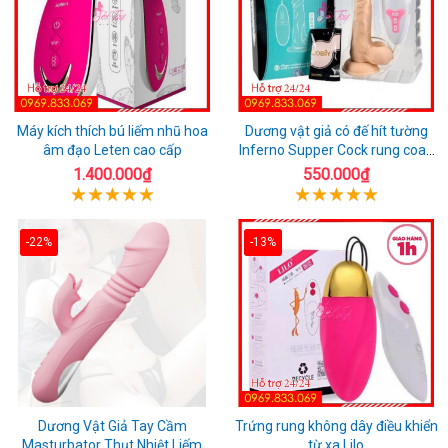
Máy kích thích bú liếm nhũ hoa
Dương vật giả có đế hít tường
âm đạo Leten cao cấp
Inferno Supper Cock rung coay
7 chế độ
1.400.000₫
550.000₫
-22%
-13%
Dương Vật Giả Tay Cầm
Trứng rung không dây điều khiển
Masturbator Thụt Nhiệt Liếm
từ xa Lilo