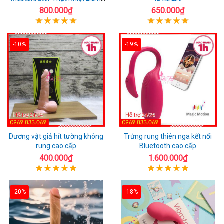
Rung
800.000₫
650.000₫
-10%
-19%
Dương vật giả hít tường không
Trứng rung thiên nga kết nối
rung cao cấp
Bluetooth cao cấp
400.000₫
1.600.000₫
-20%
-18%