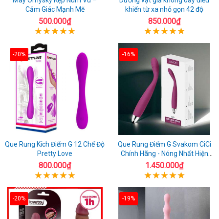
Cảm Giác Mạnh Mẽ
khiển từ xa nhỏ gọn 42 độ
500.000₫
850.000₫
-20%
-16%
Que Rung Kích Điểm G 12 Chế Độ
Que Rung Điểm G Svakom CiCi
Pretty Love
Chính Hãng - Nóng Nhất Hiện
Nay
800.000₫
1.450.000₫
-20%
-19%