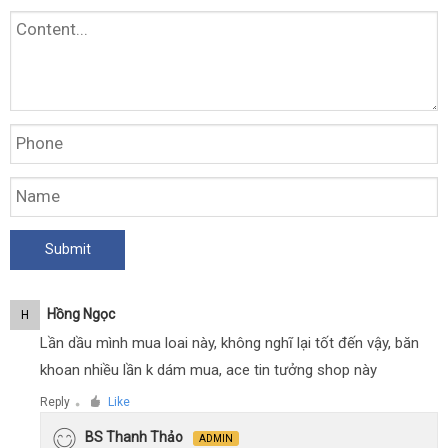
Hồng Ngọc
H
Lần dầu mình mua loai này, không nghĩ lại tốt đến vậy, băn
khoan nhiều lần k dám mua, ace tin tưởng shop này
Reply
Like
●
BS Thanh Thảo
ADMIN