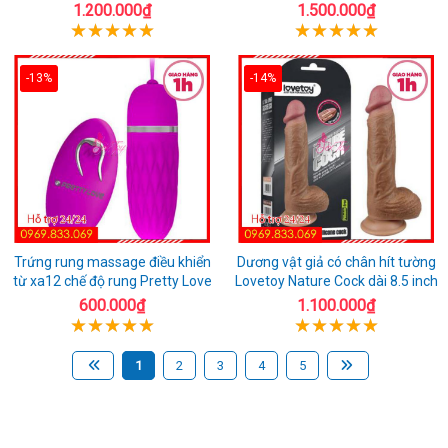
1.200.000₫
1.500.000₫
-13%
-14%
Trứng rung massage điều khiển
Dương vật giả có chân hít tường
từ xa12 chế độ rung Pretty Love
Lovetoy Nature Cock dài 8.5 inch
600.000₫
1.100.000₫
1
2
3
4
5