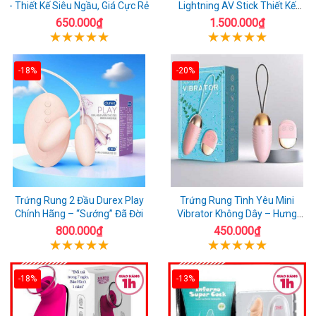
- Thiết Kế Siêu Ngầu, Giá Cực Rẻ
Lightning AV Stick Thiết Kế
Thông Minh
650.000₫
1.500.000₫
-18%
-20%
Trứng Rung 2 Đầu Durex Play
Trứng Rung Tình Yêu Mini
Chính Hãng – “Sướng” Đã Đời
Vibrator Không Dây – Hưng
Phấn Mọi Nơi
800.000₫
450.000₫
-18%
-13%