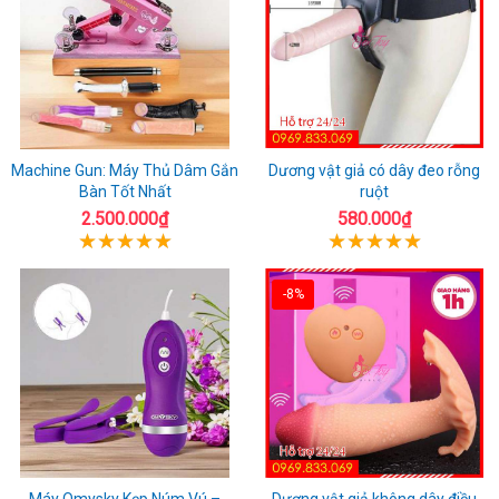
Machine Gun: Máy Thủ Dâm Gắn
Dương vật giả có dây đeo rỗng
Bàn Tốt Nhất
ruột
2.500.000₫
580.000₫
-8%
Máy Omysky Kẹp Núm Vú –
Dương vật giả không dây điều