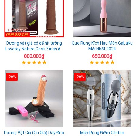
Dương vật giả có đế hít tường
Que Rung Kích Hậu Môn GaLaKu
Lovetoy Nature Cock 7 inch da
Mới Nhất 2024
đen
800.000₫
650.000₫
-20%
-20%
Dương Vật Giả (Cu Giả) Dây Đeo
Máy Rung Điểm G leten