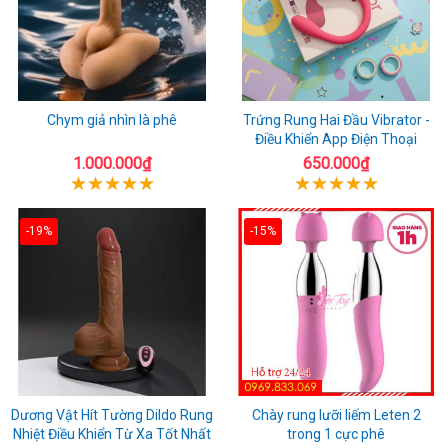
Chym giả nhìn là phê
Trứng Rung Hai Đầu Vibrator -
Điều Khiển App Điện Thoại
1.000.000₫
650.000₫
-19%
-15%
Dương Vật Hít Tường Dildo Rung
Chày rung lưỡi liếm Leten 2
Nhiệt Điều Khiển Từ Xa Tốt Nhất
trong 1 cực phê