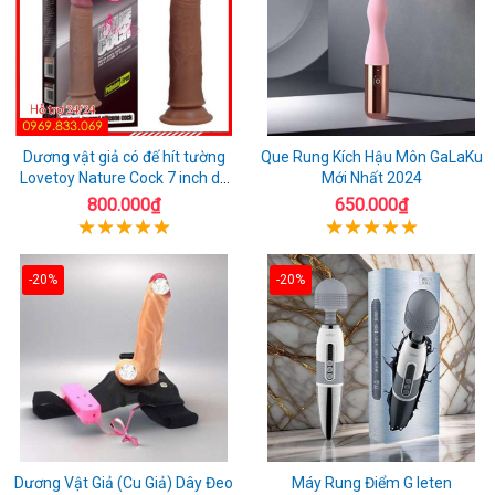
Dương vật giả có đế hít tường
Que Rung Kích Hậu Môn GaLaKu
Lovetoy Nature Cock 7 inch da
Mới Nhất 2024
đen
800.000₫
650.000₫
-20%
-20%
Dương Vật Giả (Cu Giả) Dây Đeo
Máy Rung Điểm G leten