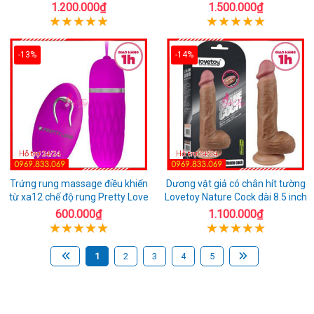
1.200.000₫
1.500.000₫
-13%
-14%
Trứng rung massage điều khiển
Dương vật giả có chân hít tường
từ xa12 chế độ rung Pretty Love
Lovetoy Nature Cock dài 8.5 inch
600.000₫
1.100.000₫
1
2
3
4
5