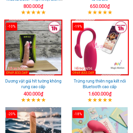
Rung
800.000₫
650.000₫
-10%
-19%
Dương vật giả hít tường không
Trứng rung thiên nga kết nối
rung cao cấp
Bluetooth cao cấp
400.000₫
1.600.000₫
-20%
-18%