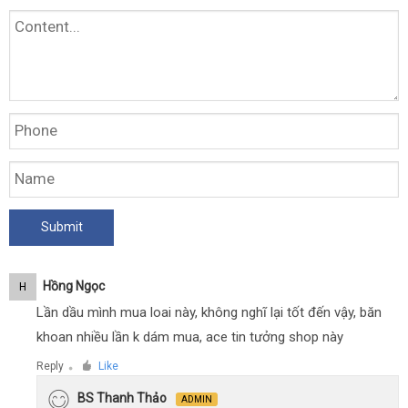
Hồng Ngọc
H
Lần dầu mình mua loai này, không nghĩ lại tốt đến vậy, băn
khoan nhiều lần k dám mua, ace tin tưởng shop này
Reply
Like
●
BS Thanh Thảo
ADMIN