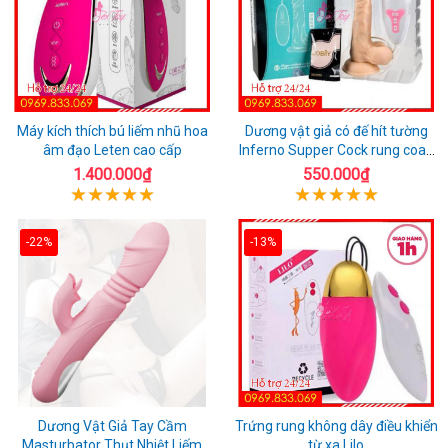
Máy kích thích bú liếm nhũ hoa
Dương vật giả có đế hít tường
âm đạo Leten cao cấp
Inferno Supper Cock rung coay
7 chế độ
1.400.000₫
550.000₫
-22%
-13%
Dương Vật Giả Tay Cầm
Trứng rung không dây điều khiển
Masturbator Thụt Nhiệt Liếm
từ xa Lilo