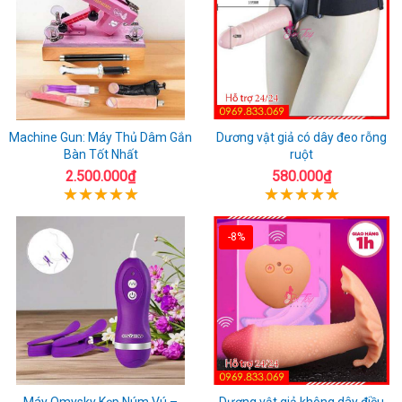
Machine Gun: Máy Thủ Dâm Gắn
Dương vật giả có dây đeo rỗng
Bàn Tốt Nhất
ruột
2.500.000₫
580.000₫
-8%
Máy Omysky Kẹp Núm Vú –
Dương vật giả không dây điều