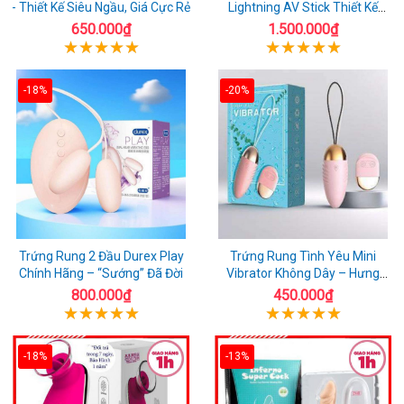
- Thiết Kế Siêu Ngầu, Giá Cực Rẻ
Lightning AV Stick Thiết Kế
Thông Minh
650.000₫
1.500.000₫
-18%
-20%
Trứng Rung 2 Đầu Durex Play
Trứng Rung Tình Yêu Mini
Chính Hãng – “Sướng” Đã Đời
Vibrator Không Dây – Hưng
Phấn Mọi Nơi
800.000₫
450.000₫
-18%
-13%