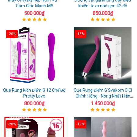
Cảm Giác Mạnh Mẽ
khiển từ xa nhỏ gọn 42 độ
500.000₫
850.000₫
-20%
-16%
Que Rung Kích Điểm G 12 Chế Độ
Que Rung Điểm G Svakom CiCi
Pretty Love
Chính Hãng - Nóng Nhất Hiện
Nay
800.000₫
1.450.000₫
-20%
-19%