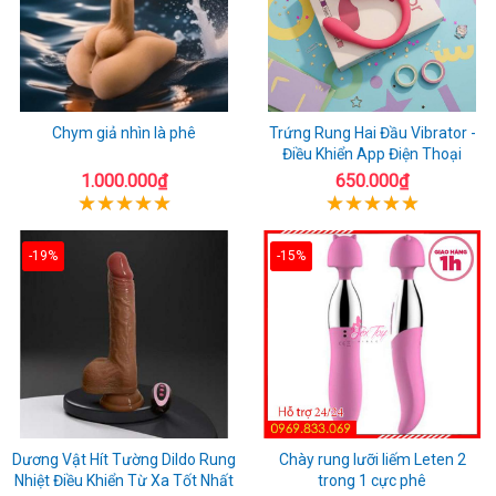
Chym giả nhìn là phê
Trứng Rung Hai Đầu Vibrator -
Điều Khiển App Điện Thoại
1.000.000₫
650.000₫
-19%
-15%
Dương Vật Hít Tường Dildo Rung
Chày rung lưỡi liếm Leten 2
Nhiệt Điều Khiển Từ Xa Tốt Nhất
trong 1 cực phê