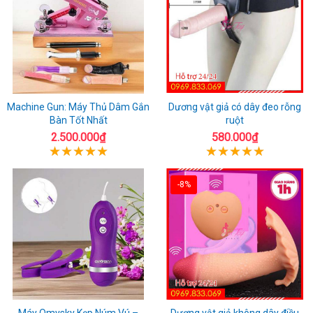
Machine Gun: Máy Thủ Dâm Gắn
Dương vật giả có dây đeo rỗng
Bàn Tốt Nhất
ruột
2.500.000₫
580.000₫
-8%
Máy Omysky Kẹp Núm Vú –
Dương vật giả không dây điều