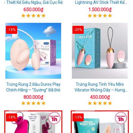
- Thiết Kế Siêu Ngầu, Giá Cực Rẻ
Lightning AV Stick Thiết Kế
Thông Minh
650.000₫
1.500.000₫
-18%
-20%
Trứng Rung 2 Đầu Durex Play
Trứng Rung Tình Yêu Mini
Chính Hãng – “Sướng” Đã Đời
Vibrator Không Dây – Hưng
Phấn Mọi Nơi
800.000₫
450.000₫
-18%
-13%