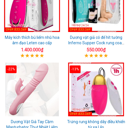
Máy kích thích bú liếm nhũ hoa
Dương vật giả có đế hít tường
âm đạo Leten cao cấp
Inferno Supper Cock rung coay
7 chế độ
1.400.000₫
550.000₫
-22%
-13%
Dương Vật Giả Tay Cầm
Trứng rung không dây điều khiển
Masturbator Thụt Nhiệt Liếm
từ xa Lilo