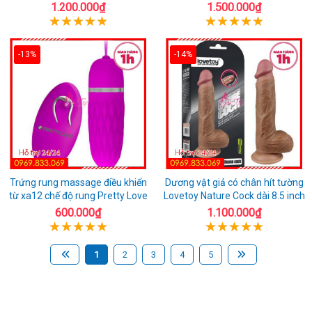
1.200.000₫
1.500.000₫
-13%
-14%
Trứng rung massage điều khiển
Dương vật giả có chân hít tường
từ xa12 chế độ rung Pretty Love
Lovetoy Nature Cock dài 8.5 inch
600.000₫
1.100.000₫
1
2
3
4
5