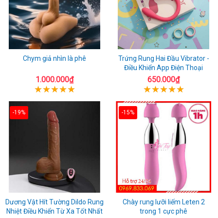
Chym giả nhìn là phê
Trứng Rung Hai Đầu Vibrator -
Điều Khiển App Điện Thoại
1.000.000₫
650.000₫
-19%
-15%
Dương Vật Hít Tường Dildo Rung
Chày rung lưỡi liếm Leten 2
Nhiệt Điều Khiển Từ Xa Tốt Nhất
trong 1 cực phê