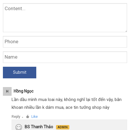
Hồng Ngọc
H
Lần dầu mình mua loai này, không nghĩ lại tốt đến vậy, băn
khoan nhiều lần k dám mua, ace tin tưởng shop này
Reply
Like
●
BS Thanh Thảo
ADMIN