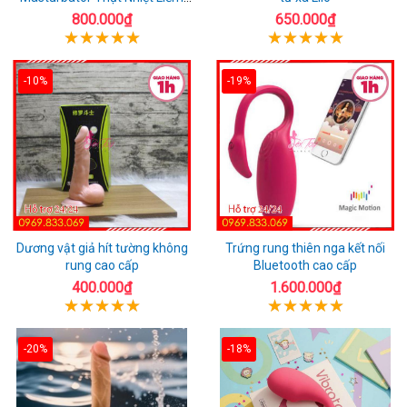
Rung
800.000₫
650.000₫
-10%
-19%
Dương vật giả hít tường không
Trứng rung thiên nga kết nối
rung cao cấp
Bluetooth cao cấp
400.000₫
1.600.000₫
-20%
-18%