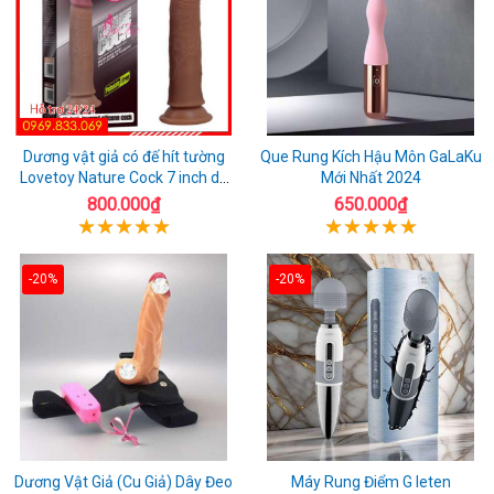
Dương vật giả có đế hít tường
Que Rung Kích Hậu Môn GaLaKu
Lovetoy Nature Cock 7 inch da
Mới Nhất 2024
đen
800.000₫
650.000₫
-20%
-20%
Dương Vật Giả (Cu Giả) Dây Đeo
Máy Rung Điểm G leten