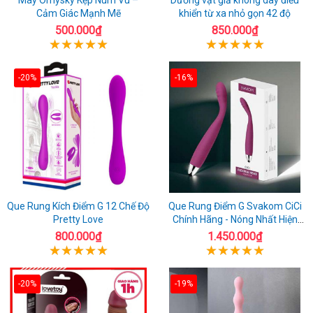
Cảm Giác Mạnh Mẽ
khiển từ xa nhỏ gọn 42 độ
500.000₫
850.000₫
-20%
-16%
Que Rung Kích Điểm G 12 Chế Độ
Que Rung Điểm G Svakom CiCi
Pretty Love
Chính Hãng - Nóng Nhất Hiện
Nay
800.000₫
1.450.000₫
-20%
-19%