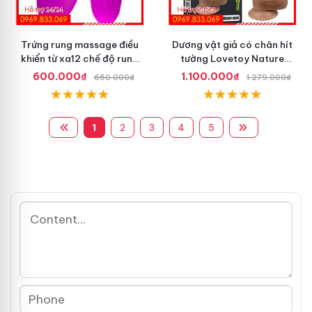
Trứng rung massage điều
Dương vật giả có chân hít
khiển từ xa12 chế độ rung
tường Lovetoy Nature
Pretty Love
Cock dài 8.5 inch
600.000₫
1.100.000₫
650.000₫
1.279.000₫
1
2
3
4
5