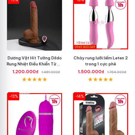
Dương Vật Hít Tường Dildo
Chày rung lưỡi liếm Leten 2
Rung Nhiệt Điều Khiển Từ Xa
trong 1 cực phê
Tốt Nhất
1.200.000₫
1.500.000₫
1.481.000₫
1.764.000₫
-13%
-14%