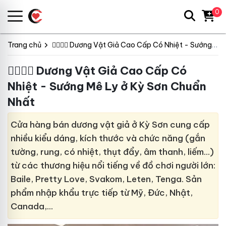
0
Trang chủ
👩‍❤️‍💋‍👨 Dương Vật Giả Cao Cấp Có Nhiệt - Sướng Mê Ly
👩‍❤️‍💋‍👨 Dương Vật Giả Cao Cấp Có
Nhiệt - Sướng Mê Ly ở Kỳ Sơn Chuẩn
Nhất
Cửa hàng bán dương vật giả ở Kỳ Sơn cung cấp
nhiều kiểu dáng, kích thước và chức năng (gắn
tường, rung, có nhiệt, thụt đẩy, âm thanh, liếm…)
từ các thương hiệu nổi tiếng về đồ chơi người lớn:
Baile, Pretty Love, Svakom, Leten, Tenga. Sản
phẩm nhập khẩu trực tiếp từ Mỹ, Đức, Nhật,
Canada,…