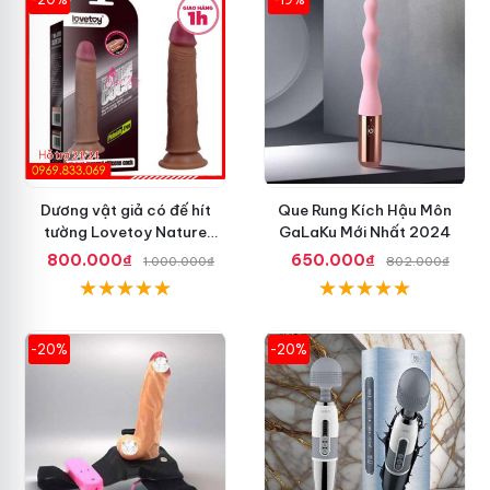
Dương vật giả có đế hít
Que Rung Kích Hậu Môn
tường Lovetoy Nature
GaLaKu Mới Nhất 2024
Cock 7 inch da đen
800.000₫
650.000₫
1.000.000₫
802.000₫
-20%
-20%