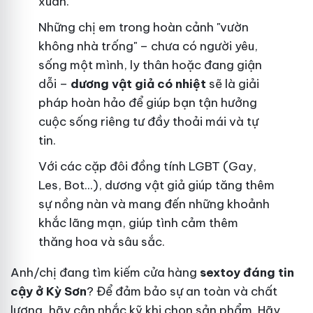
xuân.
Những chị em trong hoàn cảnh "vườn
không nhà trống" – chưa có người yêu,
sống một mình, ly thân hoặc đang giận
dỗi –
dương vật giả có nhiệt
sẽ là giải
pháp hoàn hảo để giúp bạn tận hưởng
cuộc sống riêng tư đầy thoải mái và tự
tin.
Với các cặp đôi đồng tính LGBT (Gay,
Les, Bot...), dương vật giả giúp tăng thêm
sự nồng nàn và mang đến những khoảnh
khắc lãng mạn, giúp tình cảm thêm
thăng hoa và sâu sắc.
Anh/chị đang tìm kiếm cửa hàng
sextoy đáng tin
cậy ở Kỳ Sơn
? Để đảm bảo sự an toàn và chất
lượng, hãy cân nhắc kỹ khi chọn sản phẩm. Hãy