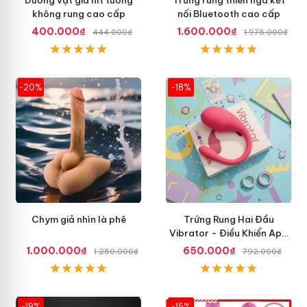
không rung cao cấp
nối Bluetooth cao cấp
400.000₫
1.600.000₫
444.000₫
1.975.000₫
-20%
-18%
Chym giả nhìn là phê
Trứng Rung Hai Đầu
Vibrator - Điều Khiển App
Điện Thoại
1.000.000₫
650.000₫
1.250.000₫
792.000₫
-19%
-15%