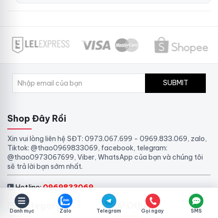
SUBMIT
Shop Đây Rồi
Xin vui lòng liên hệ SĐT: 0973.067.699 - 0969.833.069, zalo,
Tiktok: @thao0969833069, facebook, telegram:
@thao0973067699, Viber, WhatsApp của bạn và chúng tôi
sẽ trả lời bạn sớm nhất.
Hotline:
0969833069
Category
Other
Danh mục
Zalo
Telegram
Gọi ngay
SMS