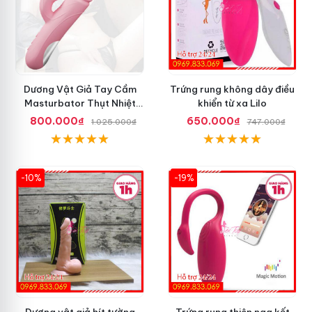
Dương Vật Giả Tay Cầm
Trứng rung không dây điều
Masturbator Thụt Nhiệt
khiển từ xa Lilo
Liếm Rung
800.000₫
650.000₫
1.025.000₫
747.000₫
-10%
-19%
Dương vật giả hít tường
Trứng rung thiên nga kết