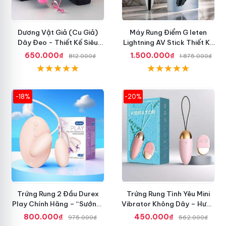
Dương Vật Giả (Cu Giả)
Máy Rung Điểm G leten
Dây Đeo - Thiết Kế Siêu
Lightning AV Stick Thiết Kế
Ngầu, Giá Cực Rẻ
Thông Minh
650.000₫
1.500.000₫
812.000₫
1.875.000₫
-18%
-20%
Trứng Rung 2 Đầu Durex
Trứng Rung Tình Yêu Mini
Play Chính Hãng – “Sướng”
Vibrator Không Dây – Hưng
Đã Đời
Phấn Mọi Nơi
800.000₫
450.000₫
975.000₫
562.000₫