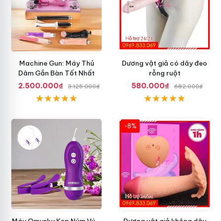
Machine Gun: Máy Thủ
Dương vật giả có dây đeo
Dâm Gắn Bàn Tốt Nhất
rỗng ruột
2.500.000₫
580.000₫
3.125.000₫
682.000₫
-8%
Máy Omysky Kẹp Núm Vú –
Dương vật giả không dây