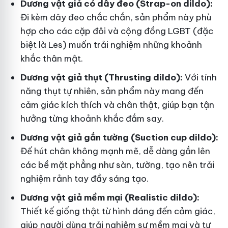
Dương vật giả có dây đeo (Strap-on dildo):
Đi kèm dây đeo chắc chắn, sản phẩm này phù
hợp cho các cặp đôi và cộng đồng LGBT (đặc
biệt là Les) muốn trải nghiệm những khoảnh
khắc thân mật.
Dương vật giả thụt (Thrusting dildo):
Với tính
năng thụt tự nhiên, sản phẩm này mang đến
cảm giác kích thích và chân thật, giúp bạn tận
hưởng từng khoảnh khắc đắm say.
Dương vật giả gắn tường (Suction cup dildo):
Đế hút chân không mạnh mẽ, dễ dàng gắn lên
các bề mặt phẳng như sàn, tường, tạo nên trải
nghiệm rảnh tay đầy sáng tạo.
Dương vật giả mềm mại (Realistic dildo):
Thiết kế giống thật từ hình dáng đến cảm giác,
giúp người dùng trải nghiệm sự mềm mại và tự