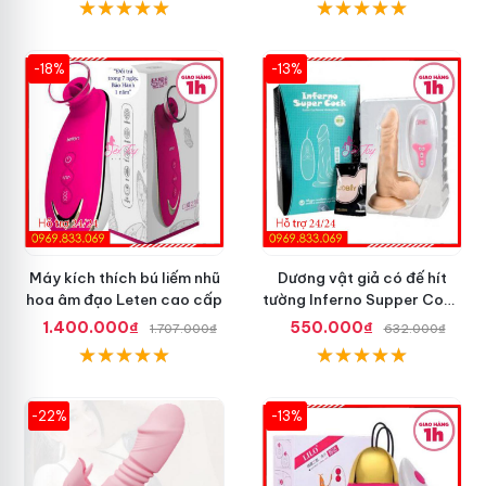
-18%
-13%
Máy kích thích bú liếm nhũ
Dương vật giả có đế hít
hoa âm đạo Leten cao cấp
tường Inferno Supper Cock
rung coay 7 chế độ
1.400.000₫
550.000₫
1.707.000₫
632.000₫
-22%
-13%