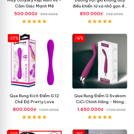
Cảm Giác Mạnh Mẽ
điều khiển từ xa nhỏ gọn 42
độ
500.000₫
850.000₫
500.000₫
923.000₫
-20%
-16%
Que Rung Kích Điểm G 12
Que Rung Điểm G Svakom
Chế Độ Pretty Love
CiCi Chính Hãng - Nóng
Nhất Hiện Nay
800.000₫
1.450.000₫
1.000.000₫
1.726.000₫
-20%
-19%