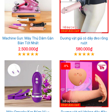
Machine Gun: Máy Thủ Dâm Gắn
Dương vật giả có dây đeo rỗng
Bàn Tốt Nhất
ruột
2.500.000₫
580.000₫
-8%
Máy Omysky Kẹp Núm Vú –
Dương vật giả không dây điều