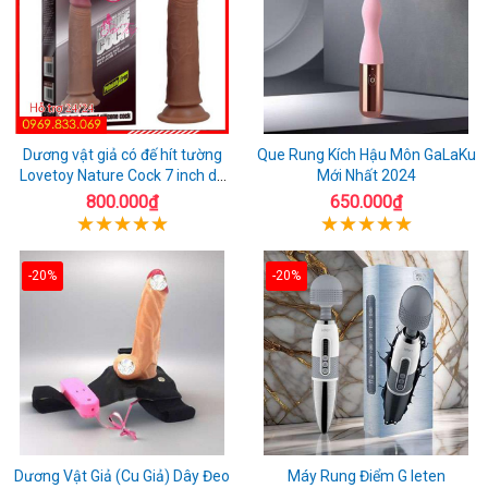
Dương vật giả có đế hít tường
Que Rung Kích Hậu Môn GaLaKu
Lovetoy Nature Cock 7 inch da
Mới Nhất 2024
đen
800.000₫
650.000₫
-20%
-20%
Dương Vật Giả (Cu Giả) Dây Đeo
Máy Rung Điểm G leten