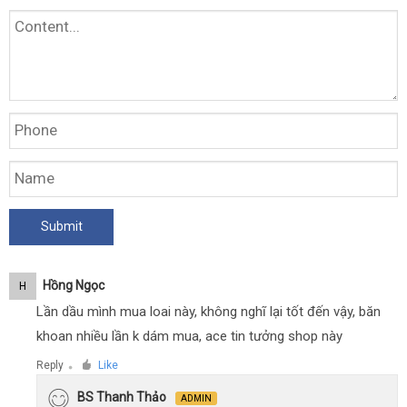
Hồng Ngọc
H
Lần dầu mình mua loai này, không nghĩ lại tốt đến vậy, băn
khoan nhiều lần k dám mua, ace tin tưởng shop này
Reply
Like
●
BS Thanh Thảo
ADMIN