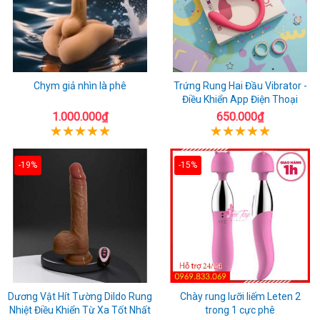
Chym giả nhìn là phê
Trứng Rung Hai Đầu Vibrator -
Điều Khiển App Điện Thoại
1.000.000₫
650.000₫
-19%
-15%
Dương Vật Hít Tường Dildo Rung
Chày rung lưỡi liếm Leten 2
Nhiệt Điều Khiển Từ Xa Tốt Nhất
trong 1 cực phê