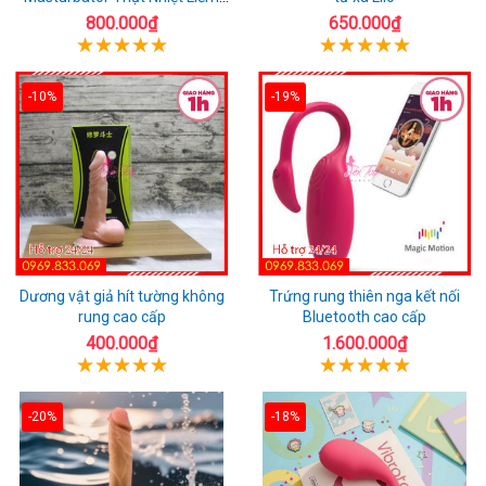
Rung
800.000₫
650.000₫
-10%
-19%
Dương vật giả hít tường không
Trứng rung thiên nga kết nối
rung cao cấp
Bluetooth cao cấp
400.000₫
1.600.000₫
-20%
-18%