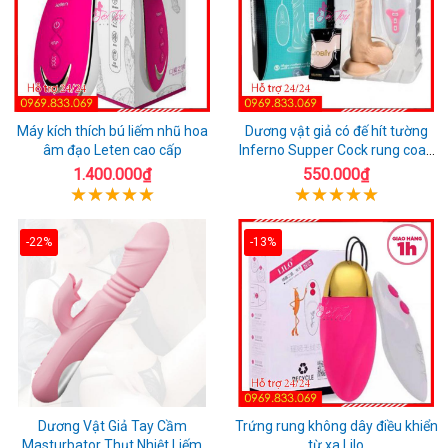
Máy kích thích bú liếm nhũ hoa
Dương vật giả có đế hít tường
âm đạo Leten cao cấp
Inferno Supper Cock rung coay
7 chế độ
1.400.000₫
550.000₫
-22%
-13%
Dương Vật Giả Tay Cầm
Trứng rung không dây điều khiển
Masturbator Thụt Nhiệt Liếm
từ xa Lilo