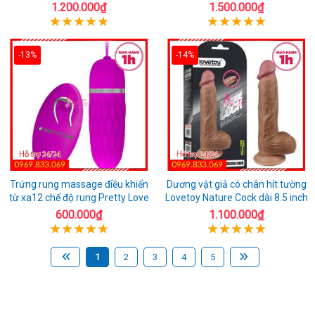
1.200.000₫
1.500.000₫
-13%
-14%
Trứng rung massage điều khiển
Dương vật giả có chân hít tường
từ xa12 chế độ rung Pretty Love
Lovetoy Nature Cock dài 8.5 inch
600.000₫
1.100.000₫
1
2
3
4
5