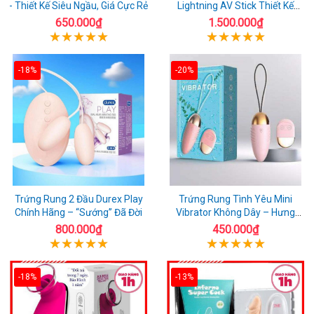
- Thiết Kế Siêu Ngầu, Giá Cực Rẻ
Lightning AV Stick Thiết Kế
Thông Minh
650.000₫
1.500.000₫
-18%
-20%
Trứng Rung 2 Đầu Durex Play
Trứng Rung Tình Yêu Mini
Chính Hãng – “Sướng” Đã Đời
Vibrator Không Dây – Hưng
Phấn Mọi Nơi
800.000₫
450.000₫
-18%
-13%