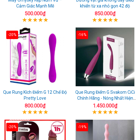
Cảm Giác Mạnh Mẽ
khiển từ xa nhỏ gọn 42 độ
500.000₫
850.000₫
-20%
-16%
Que Rung Kích Điểm G 12 Chế Độ
Que Rung Điểm G Svakom CiCi
Pretty Love
Chính Hãng - Nóng Nhất Hiện
Nay
800.000₫
1.450.000₫
-20%
-19%