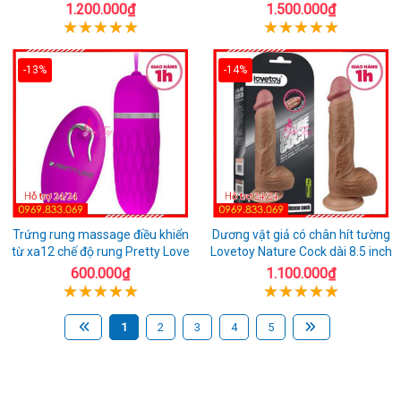
1.200.000₫
1.500.000₫
-13%
-14%
Trứng rung massage điều khiển
Dương vật giả có chân hít tường
từ xa12 chế độ rung Pretty Love
Lovetoy Nature Cock dài 8.5 inch
600.000₫
1.100.000₫
1
2
3
4
5