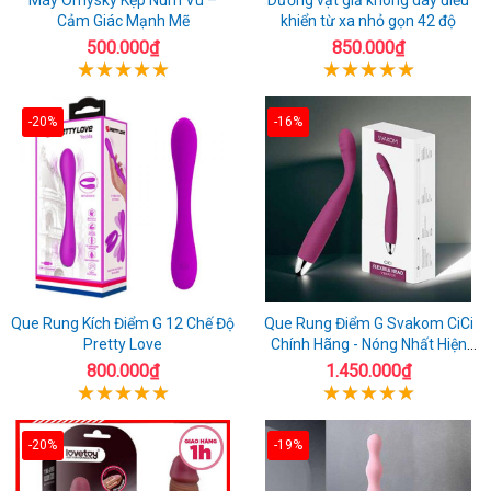
Cảm Giác Mạnh Mẽ
khiển từ xa nhỏ gọn 42 độ
500.000₫
850.000₫
-20%
-16%
Que Rung Kích Điểm G 12 Chế Độ
Que Rung Điểm G Svakom CiCi
Pretty Love
Chính Hãng - Nóng Nhất Hiện
Nay
800.000₫
1.450.000₫
-20%
-19%