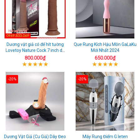
Dương vật giả có đế hít tường
Que Rung Kích Hậu Môn GaLaKu
Lovetoy Nature Cock 7 inch da
Mới Nhất 2024
đen
800.000₫
650.000₫
-20%
-20%
Dương Vật Giả (Cu Giả) Dây Đeo
Máy Rung Điểm G leten