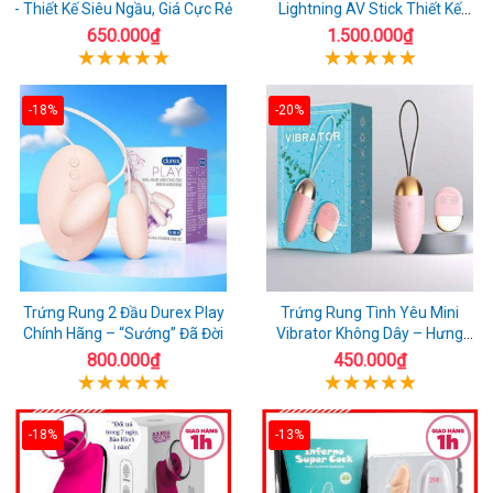
- Thiết Kế Siêu Ngầu, Giá Cực Rẻ
Lightning AV Stick Thiết Kế
Thông Minh
650.000₫
1.500.000₫
-18%
-20%
Trứng Rung 2 Đầu Durex Play
Trứng Rung Tình Yêu Mini
Chính Hãng – “Sướng” Đã Đời
Vibrator Không Dây – Hưng
Phấn Mọi Nơi
800.000₫
450.000₫
-18%
-13%