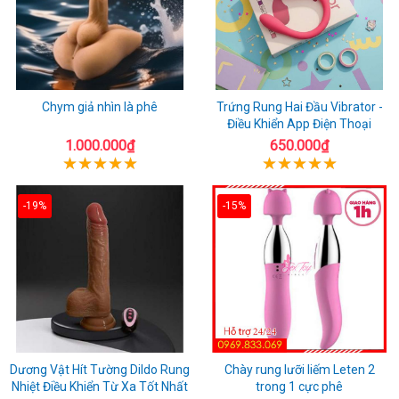
Chym giả nhìn là phê
Trứng Rung Hai Đầu Vibrator -
Điều Khiển App Điện Thoại
1.000.000₫
650.000₫
-19%
-15%
Dương Vật Hít Tường Dildo Rung
Chày rung lưỡi liếm Leten 2
Nhiệt Điều Khiển Từ Xa Tốt Nhất
trong 1 cực phê