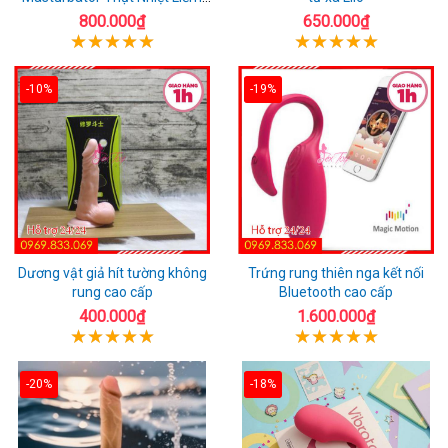
Rung
800.000₫
650.000₫
-10%
-19%
Dương vật giả hít tường không
Trứng rung thiên nga kết nối
rung cao cấp
Bluetooth cao cấp
400.000₫
1.600.000₫
-20%
-18%