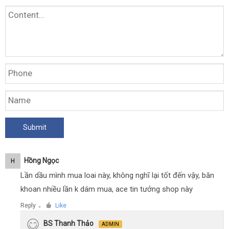
Hồng Ngọc
H
Lần dầu mình mua loai này, không nghĩ lại tốt đến vậy, băn
khoan nhiều lần k dám mua, ace tin tưởng shop này
Reply
Like
●
BS Thanh Thảo
ADMIN