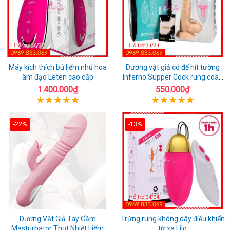
Máy kích thích bú liếm nhũ hoa
Dương vật giả có đế hít tường
âm đạo Leten cao cấp
Inferno Supper Cock rung coay
7 chế độ
1.400.000₫
550.000₫
-22%
-13%
Dương Vật Giả Tay Cầm
Trứng rung không dây điều khiển
Masturbator Thụt Nhiệt Liếm
từ xa Lilo