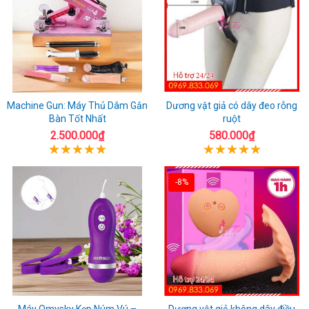
Machine Gun: Máy Thủ Dâm Gắn
Dương vật giả có dây đeo rỗng
Bàn Tốt Nhất
ruột
2.500.000₫
580.000₫
-8%
Máy Omysky Kẹp Núm Vú –
Dương vật giả không dây điều