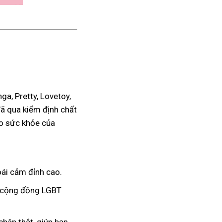
a, Pretty, Lovetoy,
đã qua kiểm định chất
ho sức khỏe của
ái cảm đỉnh cao.
à cộng đồng LGBT