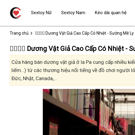
Sextoy Nữ
Sextoy Nam
Kéo dài quan hệ
Trang chủ
👩‍❤️‍💋‍👨 Dương Vật Giả Cao Cấp Có Nhiệt - Sướng Mê Ly
👩‍❤️‍💋‍👨 Dương Vật Giả Cao Cấp Có Nhiệt 
Cửa hàng bán dương vật giả ở Ia Pa cung cấp nhiều kiểu
liếm…) từ các thương hiệu nổi tiếng về đồ chơi người lớ
Đức, Nhật, Canada,…