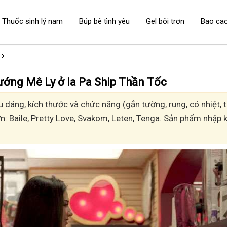
Thuốc sinh lý nam
Búp bê tình yêu
Gel bôi trơn
Bao ca
- Sướng Mê Ly ở Ia Pa Ship Thần Tốc
 dáng, kích thước và chức năng (gắn tường, rung, có nhiệt, t
n: Baile, Pretty Love, Svakom, Leten, Tenga. Sản phẩm nhập k