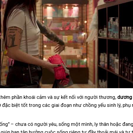
 thêm phần khoái cảm và sự kết nối với người thương,
dương 
đặc biệt tốt trong các giai đoạn như chồng yếu sinh lý, phụ 
ng" – chưa có người yêu, sống một mình, ly thân hoặc đang
 giúp bạn tận hưởng cuộc sống riêng tư đầy thoải mái và tự t