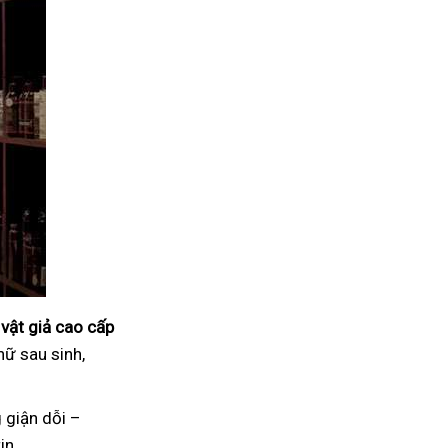
vật giả cao cấp
nữ sau sinh,
 giận dỗi –
in.