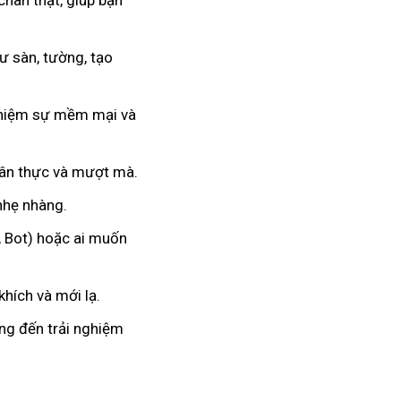
chân thật, giúp bạn
 sàn, tường, tạo
nghiệm sự mềm mại và
hân thực và mượt mà.
 nhẹ nhàng.
, Bot) hoặc ai muốn
hích và mới lạ.
ang đến trải nghiệm