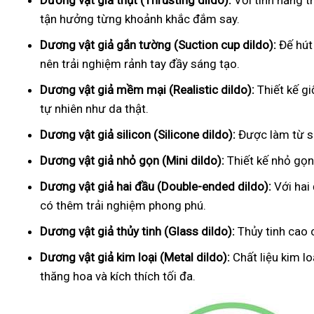
Dương vật giả thụt (Thrusting dildo):
Với tính năng t
tận hưởng từng khoảnh khắc đắm say.
Dương vật giả gắn tường (Suction cup dildo):
Đế hút
nên trải nghiệm rảnh tay đầy sáng tạo.
Dương vật giả mềm mại (Realistic dildo):
Thiết kế g
tự nhiên như da thật.
Dương vật giả silicon (Silicone dildo):
Được làm từ si
Dương vật giả nhỏ gọn (Mini dildo):
Thiết kế nhỏ gọn,
Dương vật giả hai đầu (Double-ended dildo):
Với hai
có thêm trải nghiệm phong phú.
Dương vật giả thủy tinh (Glass dildo):
Thủy tinh cao 
Dương vật giả kim loại (Metal dildo):
Chất liệu kim l
thăng hoa và kích thích tối đa.