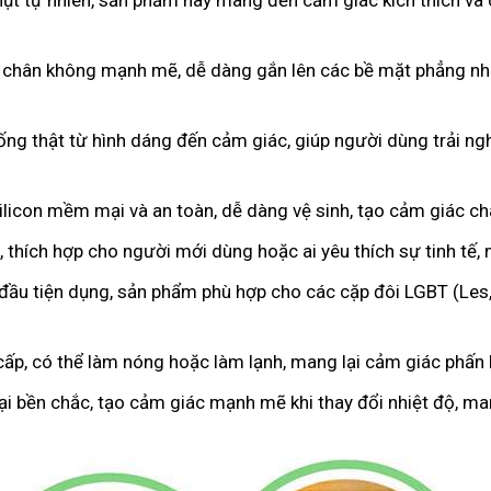
hụt tự nhiên, sản phẩm này mang đến cảm giác kích thích và 
 chân không mạnh mẽ, dễ dàng gắn lên các bề mặt phẳng như
iống thật từ hình dáng đến cảm giác, giúp người dùng trải 
licon mềm mại và an toàn, dễ dàng vệ sinh, tạo cảm giác c
 thích hợp cho người mới dùng hoặc ai yêu thích sự tinh tế,
 đầu tiện dụng, sản phẩm phù hợp cho các cặp đôi LGBT (Les
cấp, có thể làm nóng hoặc làm lạnh, mang lại cảm giác phấn k
oại bền chắc, tạo cảm giác mạnh mẽ khi thay đổi nhiệt độ, m