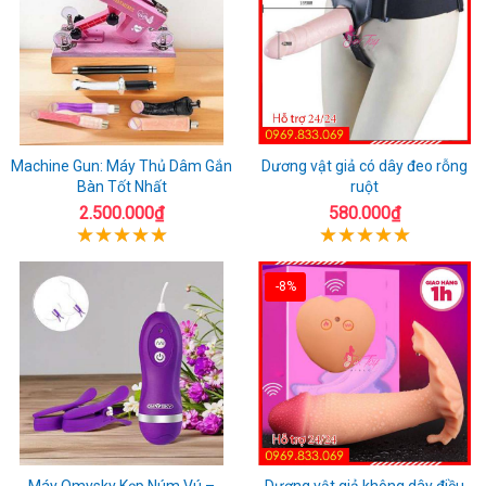
Machine Gun: Máy Thủ Dâm Gắn
Dương vật giả có dây đeo rỗng
Bàn Tốt Nhất
ruột
2.500.000₫
580.000₫
-8%
Máy Omysky Kẹp Núm Vú –
Dương vật giả không dây điều