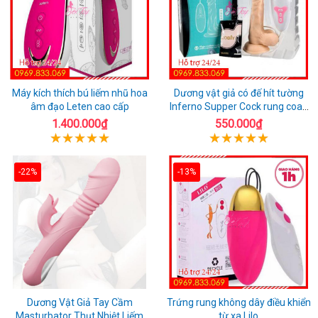
Máy kích thích bú liếm nhũ hoa
Dương vật giả có đế hít tường
âm đạo Leten cao cấp
Inferno Supper Cock rung coay
7 chế độ
1.400.000₫
550.000₫
-22%
-13%
Dương Vật Giả Tay Cầm
Trứng rung không dây điều khiển
Masturbator Thụt Nhiệt Liếm
từ xa Lilo