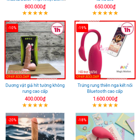
Rung
800.000₫
650.000₫
-10%
-19%
Dương vật giả hít tường không
Trứng rung thiên nga kết nối
rung cao cấp
Bluetooth cao cấp
400.000₫
1.600.000₫
-20%
-18%