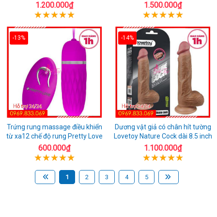
1.200.000₫
1.500.000₫
-13%
-14%
Trứng rung massage điều khiển
Dương vật giả có chân hít tường
từ xa12 chế độ rung Pretty Love
Lovetoy Nature Cock dài 8.5 inch
600.000₫
1.100.000₫
1
2
3
4
5