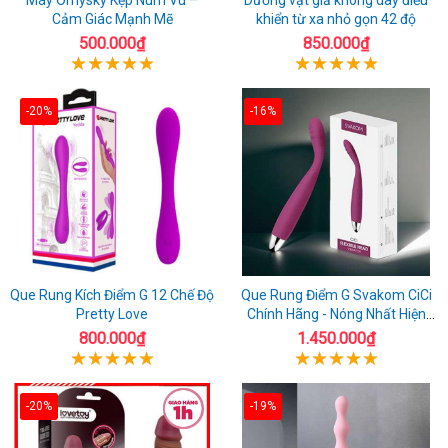
Cảm Giác Mạnh Mẽ
khiển từ xa nhỏ gọn 42 độ
500.000₫
850.000₫
-20%
-16%
Que Rung Kích Điểm G 12 Chế Độ
Que Rung Điểm G Svakom CiCi
Pretty Love
Chính Hãng - Nóng Nhất Hiện
Nay
800.000₫
1.450.000₫
-20%
-19%