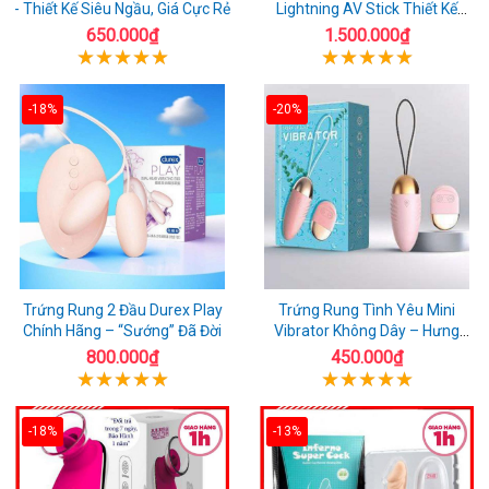
- Thiết Kế Siêu Ngầu, Giá Cực Rẻ
Lightning AV Stick Thiết Kế
Thông Minh
650.000₫
1.500.000₫
-18%
-20%
Trứng Rung 2 Đầu Durex Play
Trứng Rung Tình Yêu Mini
Chính Hãng – “Sướng” Đã Đời
Vibrator Không Dây – Hưng
Phấn Mọi Nơi
800.000₫
450.000₫
-18%
-13%