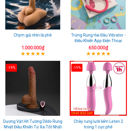
Chym giả nhìn là phê
Trứng Rung Hai Đầu Vibrator -
Điều Khiển App Điện Thoại
1.000.000₫
650.000₫
-19%
-15%
Dương Vật Hít Tường Dildo Rung
Chày rung lưỡi liếm Leten 2
Nhiệt Điều Khiển Từ Xa Tốt Nhất
trong 1 cực phê