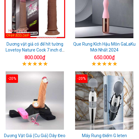
Dương vật giả có đế hít tường
Que Rung Kích Hậu Môn GaLaKu
Lovetoy Nature Cock 7 inch da
Mới Nhất 2024
đen
800.000₫
650.000₫
-20%
-20%
Dương Vật Giả (Cu Giả) Dây Đeo
Máy Rung Điểm G leten