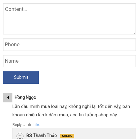
Hồng Ngọc
H
Lần dầu mình mua loai này, không nghĩ lại tốt đến vậy, băn
khoan nhiều lần k dám mua, ace tin tưởng shop này
Reply
Like
●
BS Thanh Thảo
ADMIN