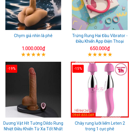
Chym giả nhìn là phê
Trứng Rung Hai Đầu Vibrator -
Điều Khiển App Điện Thoại
1.000.000₫
650.000₫
-19%
-15%
Dương Vật Hít Tường Dildo Rung
Chày rung lưỡi liếm Leten 2
Nhiệt Điều Khiển Từ Xa Tốt Nhất
trong 1 cực phê