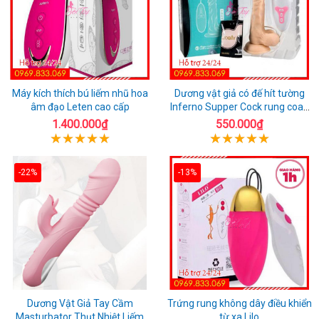
Máy kích thích bú liếm nhũ hoa
Dương vật giả có đế hít tường
âm đạo Leten cao cấp
Inferno Supper Cock rung coay
7 chế độ
1.400.000₫
550.000₫
-22%
-13%
Dương Vật Giả Tay Cầm
Trứng rung không dây điều khiển
Masturbator Thụt Nhiệt Liếm
từ xa Lilo