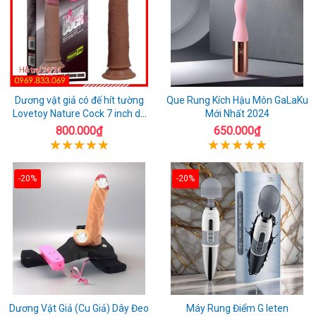
Dương vật giả có đế hít tường
Que Rung Kích Hậu Môn GaLaKu
Lovetoy Nature Cock 7 inch da
Mới Nhất 2024
đen
800.000₫
650.000₫
-20%
-20%
Dương Vật Giả (Cu Giả) Dây Đeo
Máy Rung Điểm G leten