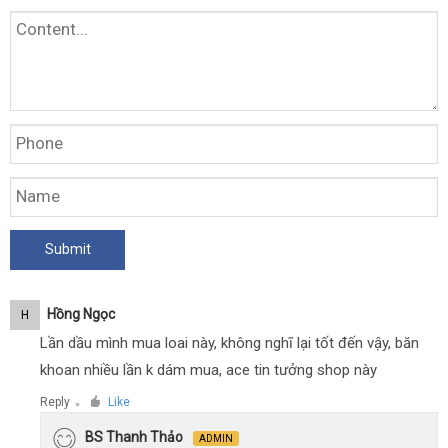
Hồng Ngọc
H
Lần dầu mình mua loai này, không nghĩ lại tốt đến vậy, băn
khoan nhiều lần k dám mua, ace tin tưởng shop này
Reply
Like
●
BS Thanh Thảo
ADMIN