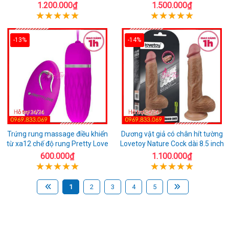
1.200.000₫
1.500.000₫
-13%
-14%
Trứng rung massage điều khiển
Dương vật giả có chân hít tường
từ xa12 chế độ rung Pretty Love
Lovetoy Nature Cock dài 8.5 inch
600.000₫
1.100.000₫
1
2
3
4
5