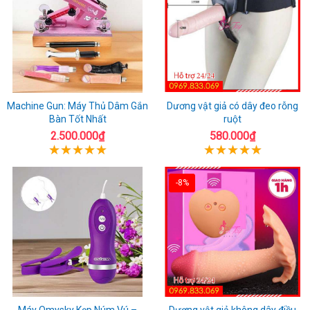
Machine Gun: Máy Thủ Dâm Gắn
Dương vật giả có dây đeo rỗng
Bàn Tốt Nhất
ruột
2.500.000₫
580.000₫
-8%
Máy Omysky Kẹp Núm Vú –
Dương vật giả không dây điều