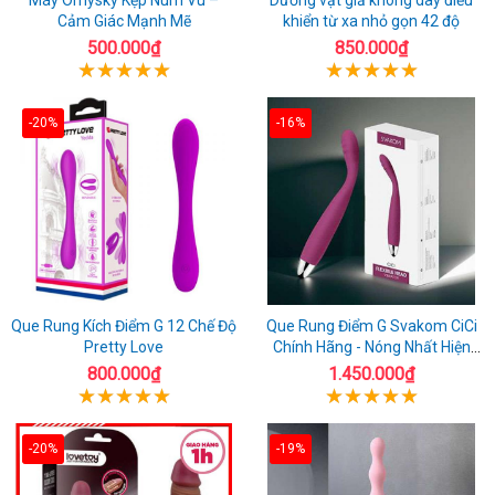
Cảm Giác Mạnh Mẽ
khiển từ xa nhỏ gọn 42 độ
500.000₫
850.000₫
-20%
-16%
Que Rung Kích Điểm G 12 Chế Độ
Que Rung Điểm G Svakom CiCi
Pretty Love
Chính Hãng - Nóng Nhất Hiện
Nay
800.000₫
1.450.000₫
-20%
-19%