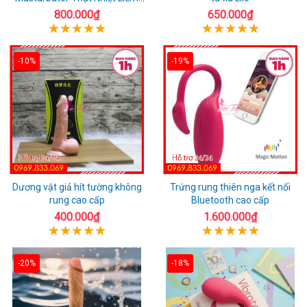
Rung
800.000₫
650.000₫
-10%
-19%
Dương vật giả hít tường không
Trứng rung thiên nga kết nối
rung cao cấp
Bluetooth cao cấp
400.000₫
1.600.000₫
-20%
-18%