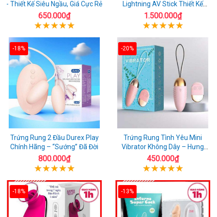
- Thiết Kế Siêu Ngầu, Giá Cực Rẻ
Lightning AV Stick Thiết Kế
Thông Minh
650.000₫
1.500.000₫
-18%
-20%
Trứng Rung 2 Đầu Durex Play
Trứng Rung Tình Yêu Mini
Chính Hãng – “Sướng” Đã Đời
Vibrator Không Dây – Hưng
Phấn Mọi Nơi
800.000₫
450.000₫
-18%
-13%