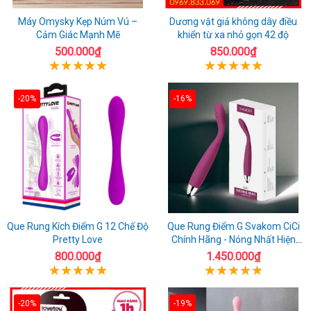
Máy Omysky Kẹp Núm Vú –
Dương vật giả không dây điều
Cảm Giác Mạnh Mẽ
khiển từ xa nhỏ gọn 42 độ
500.000₫
850.000₫
-20%
-16%
Que Rung Kích Điểm G 12 Chế Độ
Que Rung Điểm G Svakom CiCi
Pretty Love
Chính Hãng - Nóng Nhất Hiện
Nay
800.000₫
1.450.000₫
-20%
-19%