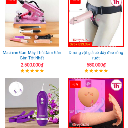
Machine Gun: Máy Thủ Dâm Gắn
Dương vật giả có dây đeo rỗng
Bàn Tốt Nhất
ruột
2.500.000₫
580.000₫
-8%