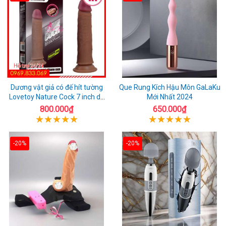
Dương vật giả có đế hít tường
Que Rung Kích Hậu Môn GaLaKu
Lovetoy Nature Cock 7 inch da
Mới Nhất 2024
đen
800.000₫
650.000₫
-20%
-20%