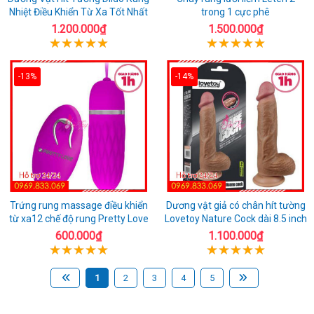
Nhiệt Điều Khiển Từ Xa Tốt Nhất
trong 1 cực phê
1.200.000₫
1.500.000₫
-13%
-14%
Trứng rung massage điều khiển
Dương vật giả có chân hít tường
từ xa12 chế độ rung Pretty Love
Lovetoy Nature Cock dài 8.5 inch
600.000₫
1.100.000₫
1
2
3
4
5