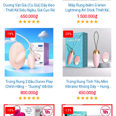
Dương Vật Giả (Cu Giả) Dây Đeo
Máy Rung Điểm G leten
- Thiết Kế Siêu Ngầu, Giá Cực Rẻ
Lightning AV Stick Thiết Kế
Thông Minh
650.000₫
1.500.000₫
-18%
-20%
Trứng Rung 2 Đầu Durex Play
Trứng Rung Tình Yêu Mini
Chính Hãng – “Sướng” Đã Đời
Vibrator Không Dây – Hưng
Phấn Mọi Nơi
800.000₫
450.000₫
-18%
-13%