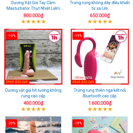
Dương Vật Giả Tay Cầm
Trứng rung không dây điều khiển
Masturbator Thụt Nhiệt Liếm
từ xa Lilo
Rung
800.000₫
650.000₫
-10%
-19%
Dương vật giả hít tường không
Trứng rung thiên nga kết nối
rung cao cấp
Bluetooth cao cấp
400.000₫
1.600.000₫
-20%
-18%