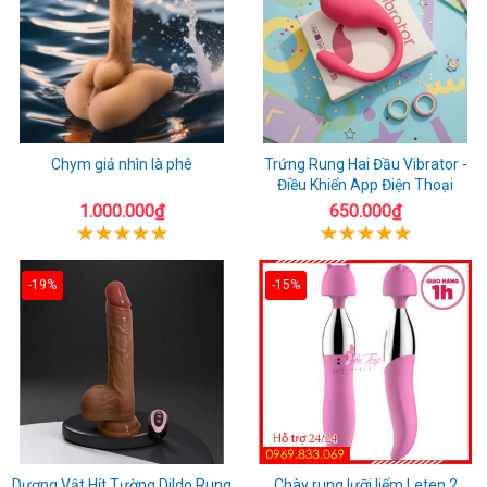
Chym giả nhìn là phê
Trứng Rung Hai Đầu Vibrator -
Điều Khiển App Điện Thoại
1.000.000₫
650.000₫
-19%
-15%
Dương Vật Hít Tường Dildo Rung
Chày rung lưỡi liếm Leten 2