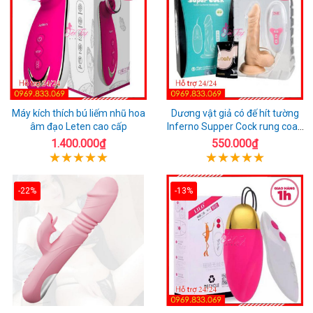
Máy kích thích bú liếm nhũ hoa
Dương vật giả có đế hít tường
âm đạo Leten cao cấp
Inferno Supper Cock rung coay
7 chế độ
1.400.000₫
550.000₫
-22%
-13%