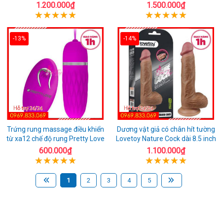
1.200.000₫
1.500.000₫
-13%
-14%
Trứng rung massage điều khiển
Dương vật giả có chân hít tường
từ xa12 chế độ rung Pretty Love
Lovetoy Nature Cock dài 8.5 inch
600.000₫
1.100.000₫
1
2
3
4
5