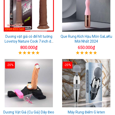
Dương vật giả có đế hít tường
Que Rung Kích Hậu Môn GaLaKu
Lovetoy Nature Cock 7 inch da
Mới Nhất 2024
đen
800.000₫
650.000₫
-20%
-20%
Dương Vật Giả (Cu Giả) Dây Đeo
Máy Rung Điểm G leten