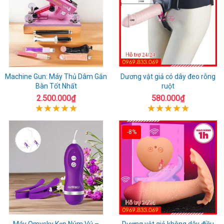
Machine Gun: Máy Thủ Dâm Gắn
Dương vật giả có dây đeo rỗng
Bàn Tốt Nhất
ruột
2.500.000₫
580.000₫
-8%
Máy Omysky Kẹp Núm Vú –
Dương vật giả không dây điều