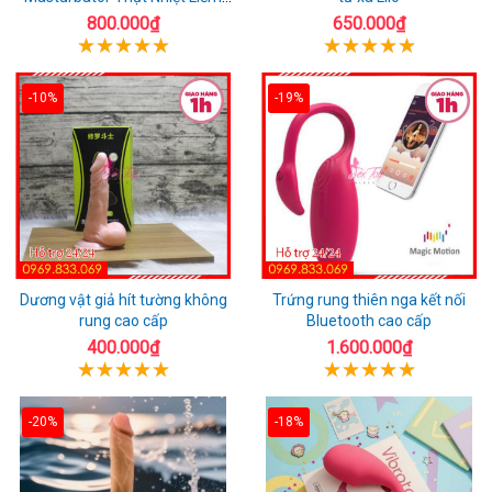
Rung
800.000₫
650.000₫
-10%
-19%
Dương vật giả hít tường không
Trứng rung thiên nga kết nối
rung cao cấp
Bluetooth cao cấp
400.000₫
1.600.000₫
-20%
-18%