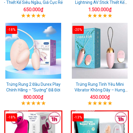
- Thiết Kế Siêu Ngầu, Giá Cực Rẻ
Lightning AV Stick Thiết Kế
Thông Minh
650.000₫
1.500.000₫
-18%
-20%
Trứng Rung 2 Đầu Durex Play
Trứng Rung Tình Yêu Mini
Chính Hãng – “Sướng” Đã Đời
Vibrator Không Dây – Hưng
Phấn Mọi Nơi
800.000₫
450.000₫
-18%
-13%