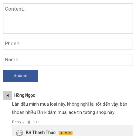
Hồng Ngọc
H
Lần dầu mình mua loai này, không nghĩ lại tốt đến vậy, băn
khoan nhiều lần k dám mua, ace tin tưởng shop này
Reply
Like
●
BS Thanh Thảo
ADMIN