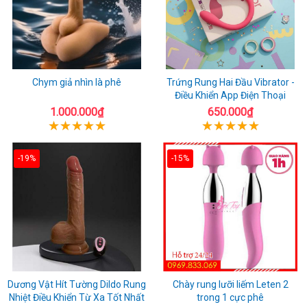
Chym giả nhìn là phê
Trứng Rung Hai Đầu Vibrator -
Điều Khiển App Điện Thoại
1.000.000₫
650.000₫
-19%
-15%
Dương Vật Hít Tường Dildo Rung
Chày rung lưỡi liếm Leten 2
Nhiệt Điều Khiển Từ Xa Tốt Nhất
trong 1 cực phê