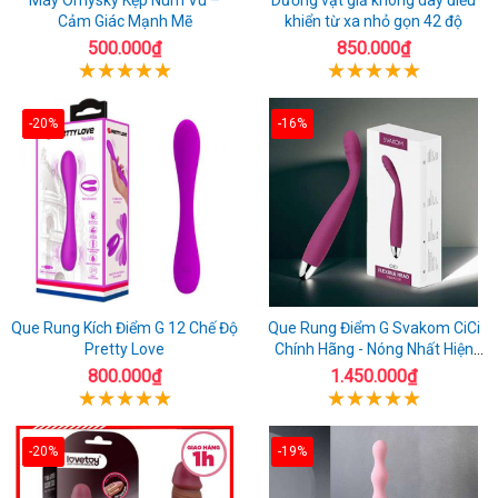
Cảm Giác Mạnh Mẽ
khiển từ xa nhỏ gọn 42 độ
500.000₫
850.000₫
-20%
-16%
Que Rung Kích Điểm G 12 Chế Độ
Que Rung Điểm G Svakom CiCi
Pretty Love
Chính Hãng - Nóng Nhất Hiện
Nay
800.000₫
1.450.000₫
-20%
-19%