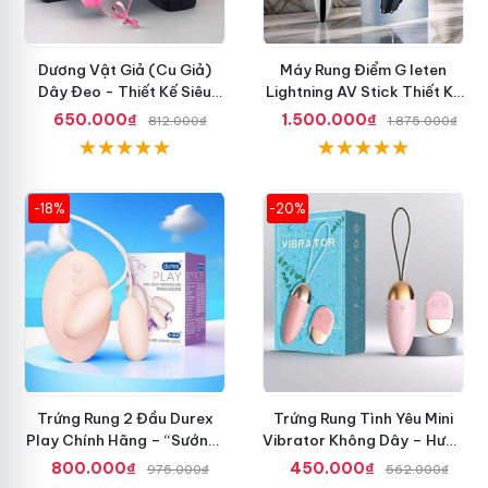
Dương Vật Giả (Cu Giả)
Máy Rung Điểm G leten
Dây Đeo - Thiết Kế Siêu
Lightning AV Stick Thiết Kế
Ngầu, Giá Cực Rẻ
Thông Minh
650.000₫
1.500.000₫
812.000₫
1.875.000₫
-18%
-20%
Trứng Rung 2 Đầu Durex
Trứng Rung Tình Yêu Mini
Play Chính Hãng – “Sướng”
Vibrator Không Dây – Hưng
Đã Đời
Phấn Mọi Nơi
800.000₫
450.000₫
975.000₫
562.000₫