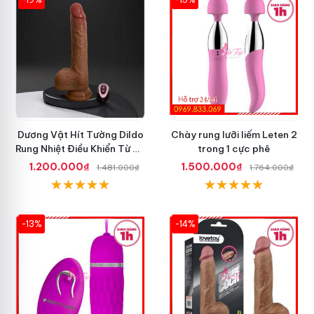
Dương Vật Hít Tường Dildo
Chày rung lưỡi liếm Leten 2
Rung Nhiệt Điều Khiển Từ Xa
trong 1 cực phê
Tốt Nhất
1.200.000₫
1.500.000₫
1.481.000₫
1.764.000₫
-13%
-14%