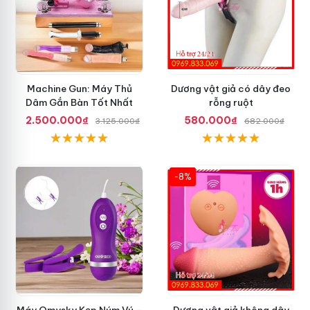
Machine Gun: Máy Thủ
Dương vật giả có dây đeo
Dâm Gắn Bàn Tốt Nhất
rỗng ruột
2.500.000₫
580.000₫
3.125.000₫
682.000₫
-8%
Máy Omysky Kẹp Núm Vú –
Dương vật giả không dây