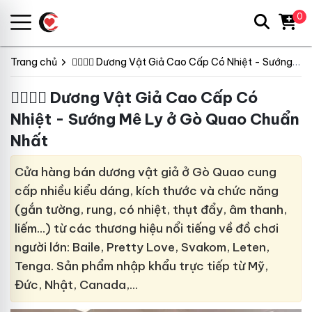
0
Trang chủ
👩‍❤️‍💋‍👨 Dương Vật Giả Cao Cấp Có Nhiệt - Sướng Mê Ly
👩‍❤️‍💋‍👨 Dương Vật Giả Cao Cấp Có
Nhiệt - Sướng Mê Ly ở Gò Quao Chuẩn
Nhất
Cửa hàng bán dương vật giả ở Gò Quao cung
cấp nhiều kiểu dáng, kích thước và chức năng
(gắn tường, rung, có nhiệt, thụt đẩy, âm thanh,
liếm…) từ các thương hiệu nổi tiếng về đồ chơi
người lớn: Baile, Pretty Love, Svakom, Leten,
Tenga. Sản phẩm nhập khẩu trực tiếp từ Mỹ,
Đức, Nhật, Canada,…