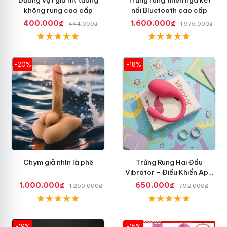
không rung cao cấp
nối Bluetooth cao cấp
400.000₫
1.600.000₫
444.000₫
1.975.000₫
-20%
-18%
Chym giả nhìn là phê
Trứng Rung Hai Đầu
Vibrator - Điều Khiển App
Điện Thoại
1.000.000₫
650.000₫
1.250.000₫
792.000₫
-19%
-15%