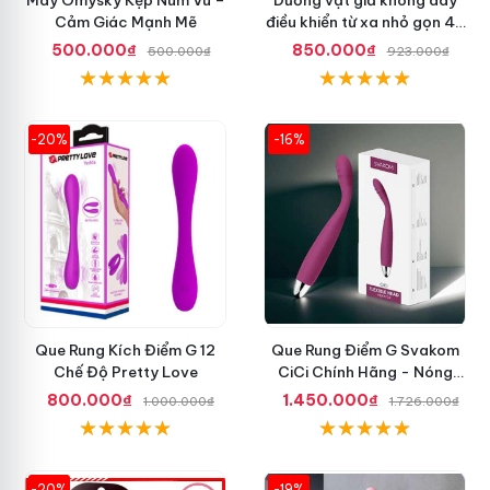
Cảm Giác Mạnh Mẽ
điều khiển từ xa nhỏ gọn 42
độ
500.000₫
850.000₫
500.000₫
923.000₫
-20%
-16%
Que Rung Kích Điểm G 12
Que Rung Điểm G Svakom
Chế Độ Pretty Love
CiCi Chính Hãng - Nóng
Nhất Hiện Nay
800.000₫
1.450.000₫
1.000.000₫
1.726.000₫
-20%
-19%