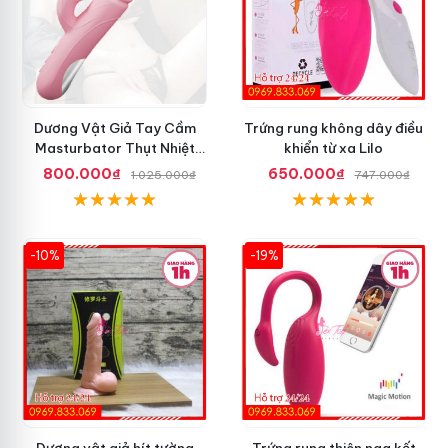
Dương Vật Giả Tay Cầm
Trứng rung không dây điều
Masturbator Thụt Nhiệt
khiển từ xa Lilo
Liếm Rung
800.000₫
650.000₫
1.025.000₫
747.000₫
-10%
-19%
Dương vật giả hít tường
Trứng rung thiên nga kết