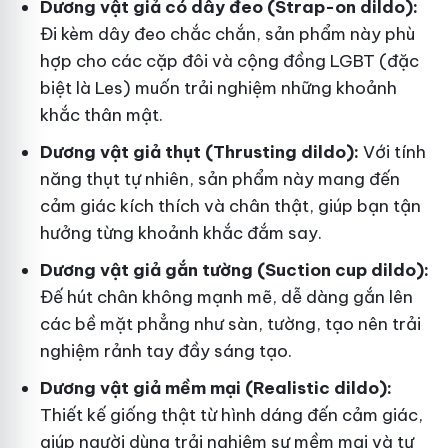
Dương vật giả có dây đeo (Strap-on dildo):
Đi kèm dây đeo chắc chắn, sản phẩm này phù
hợp cho các cặp đôi và cộng đồng LGBT (đặc
biệt là Les) muốn trải nghiệm những khoảnh
khắc thân mật.
Dương vật giả thụt (Thrusting dildo):
Với tính
năng thụt tự nhiên, sản phẩm này mang đến
cảm giác kích thích và chân thật, giúp bạn tận
hưởng từng khoảnh khắc đắm say.
Dương vật giả gắn tường (Suction cup dildo):
Đế hút chân không mạnh mẽ, dễ dàng gắn lên
các bề mặt phẳng như sàn, tường, tạo nên trải
nghiệm rảnh tay đầy sáng tạo.
Dương vật giả mềm mại (Realistic dildo):
Thiết kế giống thật từ hình dáng đến cảm giác,
giúp người dùng trải nghiệm sự mềm mại và tự