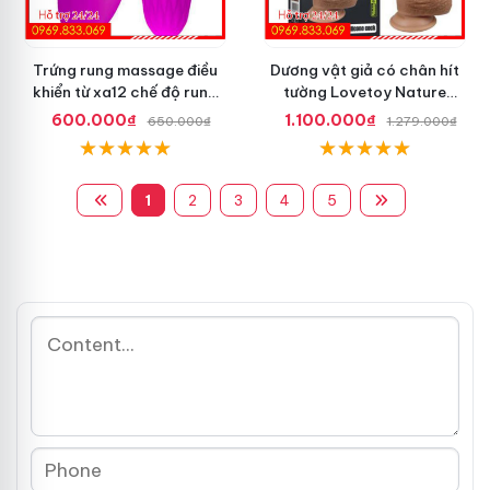
Trứng rung massage điều
Dương vật giả có chân hít
khiển từ xa12 chế độ rung
tường Lovetoy Nature
Pretty Love
Cock dài 8.5 inch
600.000₫
1.100.000₫
650.000₫
1.279.000₫
1
2
3
4
5