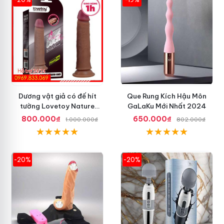
Dương vật giả có đế hít
Que Rung Kích Hậu Môn
tường Lovetoy Nature
GaLaKu Mới Nhất 2024
Cock 7 inch da đen
800.000₫
650.000₫
1.000.000₫
802.000₫
-20%
-20%