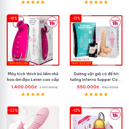
-18%
-13%
Máy kích thích bú liếm nhũ
Dương vật giả có đế hít
hoa âm đạo Leten cao cấp
tường Inferno Supper Cock
rung coay 7 chế độ
1.400.000₫
550.000₫
1.707.000₫
632.000₫
-22%
-13%