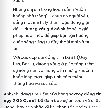
xuân.
Những chị em trong hoàn cảnh "vườn
không nhà trống" – chưa có người yêu,
sống một mình, ly thân hoặc đang giận
dỗi –
dương vật giả có nhiệt
sẽ là giải
pháp hoàn hảo để giúp bạn tận hưởng
cuộc sống riêng tư đầy thoải mái và tự
tin.
Với các cặp đôi đồng tính LGBT (Gay,
Les, Bot...), dương vật giả giúp tăng thêm
sự nồng nàn và mang đến những khoảnh
khắc lãng mạn, giúp tình cảm thêm
thăng hoa và sâu sắc.
Anh/chị đang tìm kiếm cửa hàng
sextoy đáng tin
cậy ở Gò Quao
? Để đảm bảo sự an toàn và chất
lượng, hãy cân nhắc kỹ khi chọn sản phẩm. Hãy