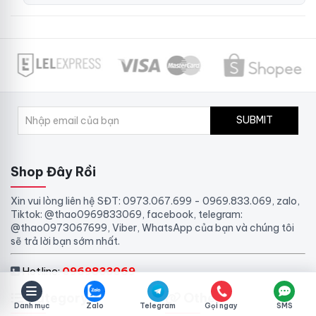
SUBMIT
Shop Đây Rồi
Xin vui lòng liên hệ SĐT: 0973.067.699 - 0969.833.069, zalo,
Tiktok: @thao0969833069, facebook, telegram:
@thao0973067699, Viber, WhatsApp của bạn và chúng tôi
sẽ trả lời bạn sớm nhất.
Hotline:
0969833069
Category
Other
Danh mục
Zalo
Telegram
Gọi ngay
SMS