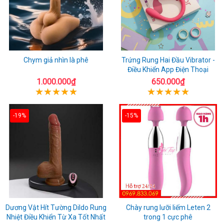
Chym giả nhìn là phê
Trứng Rung Hai Đầu Vibrator -
Điều Khiển App Điện Thoại
1.000.000₫
650.000₫
-19%
-15%
Dương Vật Hít Tường Dildo Rung
Chày rung lưỡi liếm Leten 2
Nhiệt Điều Khiển Từ Xa Tốt Nhất
trong 1 cực phê