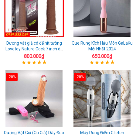
Dương vật giả có đế hít tường
Que Rung Kích Hậu Môn GaLaKu
Lovetoy Nature Cock 7 inch da
Mới Nhất 2024
đen
800.000₫
650.000₫
-20%
-20%
Dương Vật Giả (Cu Giả) Dây Đeo
Máy Rung Điểm G leten