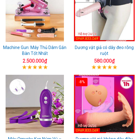
Machine Gun: Máy Thủ Dâm Gắn
Dương vật giả có dây đeo rỗng
Bàn Tốt Nhất
ruột
2.500.000₫
580.000₫
-8%
Máy Omysky Kẹp Núm Vú –
Dương vật giả không dây điều