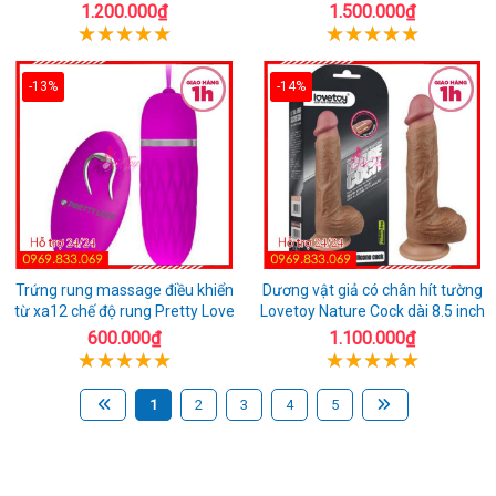
1.200.000₫
1.500.000₫
-13%
-14%
Trứng rung massage điều khiển
Dương vật giả có chân hít tường
từ xa12 chế độ rung Pretty Love
Lovetoy Nature Cock dài 8.5 inch
600.000₫
1.100.000₫
1
2
3
4
5