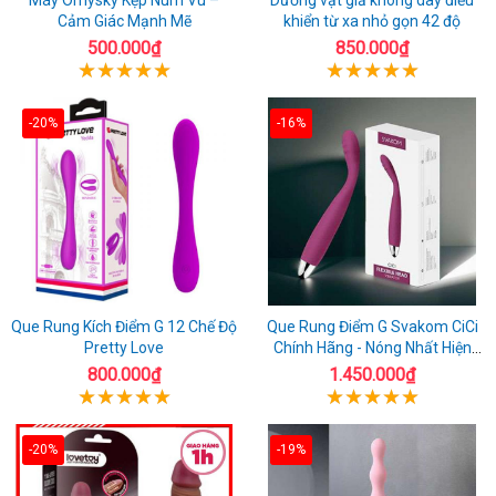
Cảm Giác Mạnh Mẽ
khiển từ xa nhỏ gọn 42 độ
500.000₫
850.000₫
-20%
-16%
Que Rung Kích Điểm G 12 Chế Độ
Que Rung Điểm G Svakom CiCi
Pretty Love
Chính Hãng - Nóng Nhất Hiện
Nay
800.000₫
1.450.000₫
-20%
-19%