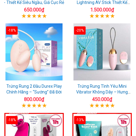
- Thiết Kế Siêu Ngầu, Giá Cực Rẻ
Lightning AV Stick Thiết Kế
Thông Minh
650.000₫
1.500.000₫
-18%
-20%
Trứng Rung 2 Đầu Durex Play
Trứng Rung Tình Yêu Mini
Chính Hãng – “Sướng” Đã Đời
Vibrator Không Dây – Hưng
Phấn Mọi Nơi
800.000₫
450.000₫
-18%
-13%