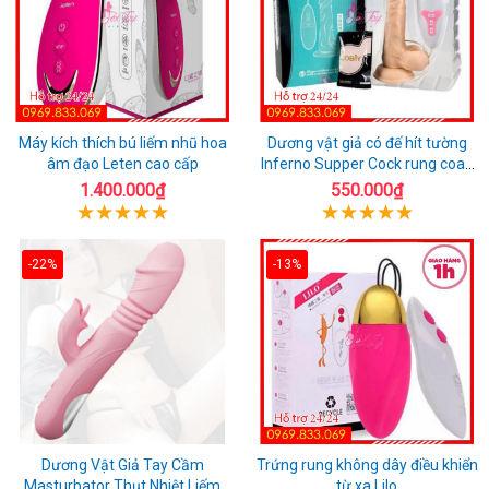
Máy kích thích bú liếm nhũ hoa
Dương vật giả có đế hít tường
âm đạo Leten cao cấp
Inferno Supper Cock rung coay
7 chế độ
1.400.000₫
550.000₫
-22%
-13%
Dương Vật Giả Tay Cầm
Trứng rung không dây điều khiển
Masturbator Thụt Nhiệt Liếm
từ xa Lilo