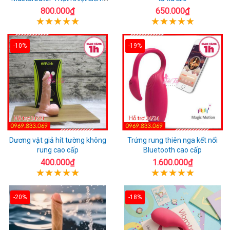
Rung
800.000₫
650.000₫
-10%
-19%
Dương vật giả hít tường không
Trứng rung thiên nga kết nối
rung cao cấp
Bluetooth cao cấp
400.000₫
1.600.000₫
-20%
-18%