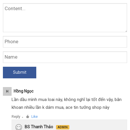
Hồng Ngọc
H
Lần dầu mình mua loai này, không nghĩ lại tốt đến vậy, băn
khoan nhiều lần k dám mua, ace tin tưởng shop này
Reply
Like
●
BS Thanh Thảo
ADMIN