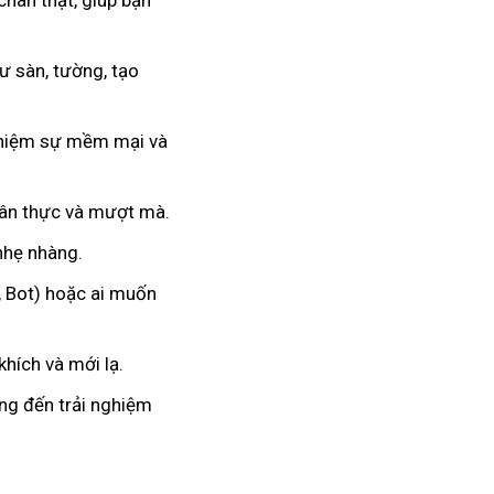
chân thật, giúp bạn
 sàn, tường, tạo
nghiệm sự mềm mại và
hân thực và mượt mà.
 nhẹ nhàng.
, Bot) hoặc ai muốn
hích và mới lạ.
ang đến trải nghiệm