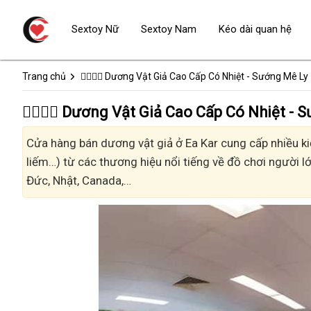
Sextoy Nữ
Sextoy Nam
Kéo dài quan hệ
Trang chủ
👩‍❤️‍💋‍👨 Dương Vật Giả Cao Cấp Có Nhiệt - Sướng Mê Ly
👩‍❤️‍💋‍👨 Dương Vật Giả Cao Cấp Có Nhiệt 
Cửa hàng bán dương vật giả ở Ea Kar cung cấp nhiều kiể
liếm…) từ các thương hiệu nổi tiếng về đồ chơi người lớ
Đức, Nhật, Canada,…