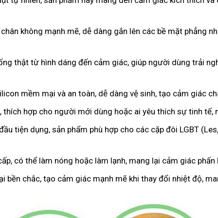
hụt tự nhiên, sản phẩm này mang đến cảm giác kích thích và 
 chân không mạnh mẽ, dễ dàng gắn lên các bề mặt phẳng như
iống thật từ hình dáng đến cảm giác, giúp người dùng trải 
licon mềm mại và an toàn, dễ dàng vệ sinh, tạo cảm giác c
 thích hợp cho người mới dùng hoặc ai yêu thích sự tinh tế,
 đầu tiện dụng, sản phẩm phù hợp cho các cặp đôi LGBT (Les
cấp, có thể làm nóng hoặc làm lạnh, mang lại cảm giác phấn k
oại bền chắc, tạo cảm giác mạnh mẽ khi thay đổi nhiệt độ, m