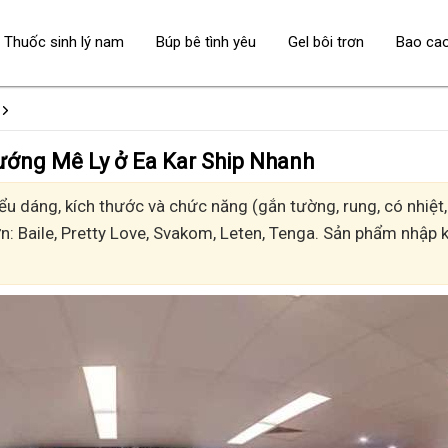
Thuốc sinh lý nam
Búp bê tình yêu
Gel bôi trơn
Bao ca
- Sướng Mê Ly ở Ea Kar Ship Nhanh
u dáng, kích thước và chức năng (gắn tường, rung, có nhiệt, 
n: Baile, Pretty Love, Svakom, Leten, Tenga. Sản phẩm nhập k