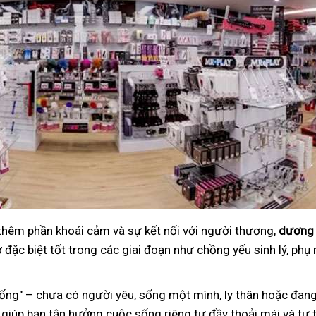
 thêm phần khoái cảm và sự kết nối với người thương,
dương 
đặc biệt tốt trong các giai đoạn như chồng yếu sinh lý, phụ 
ng" – chưa có người yêu, sống một mình, ly thân hoặc đang
 giúp bạn tận hưởng cuộc sống riêng tư đầy thoải mái và tự t