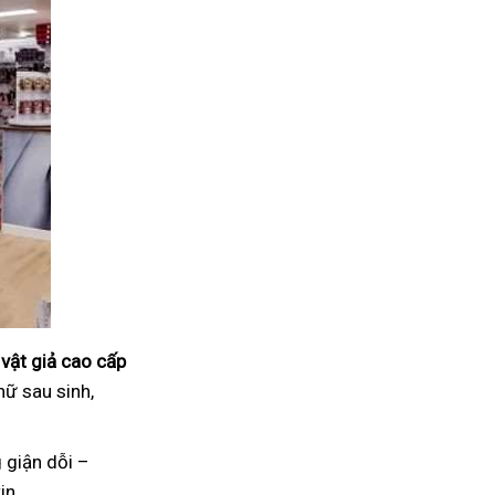
vật giả cao cấp
nữ sau sinh,
 giận dỗi –
in.