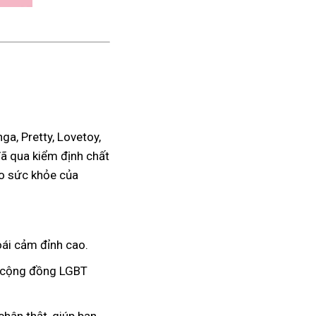
a, Pretty, Lovetoy,
đã qua kiểm định chất
ho sức khỏe của
ái cảm đỉnh cao.
à cộng đồng LGBT