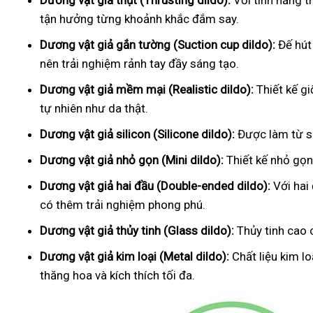
Dương vật giả thụt (Thrusting dildo):
Với tính năng t
tận hưởng từng khoảnh khắc đắm say.
Dương vật giả gắn tường (Suction cup dildo):
Đế hút
nên trải nghiệm rảnh tay đầy sáng tạo.
Dương vật giả mềm mại (Realistic dildo):
Thiết kế g
tự nhiên như da thật.
Dương vật giả silicon (Silicone dildo):
Được làm từ si
Dương vật giả nhỏ gọn (Mini dildo):
Thiết kế nhỏ gọn,
Dương vật giả hai đầu (Double-ended dildo):
Với hai
có thêm trải nghiệm phong phú.
Dương vật giả thủy tinh (Glass dildo):
Thủy tinh cao 
Dương vật giả kim loại (Metal dildo):
Chất liệu kim l
thăng hoa và kích thích tối đa.