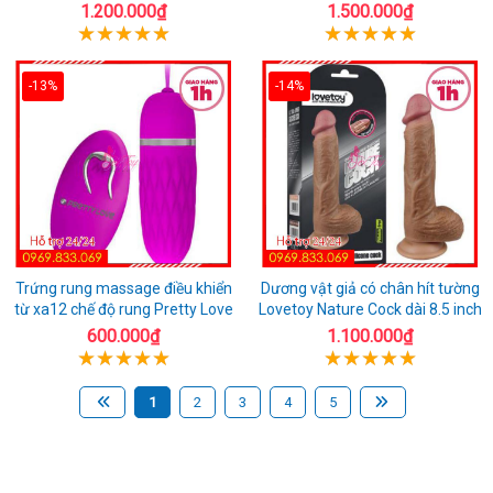
1.200.000₫
1.500.000₫
-13%
-14%
Trứng rung massage điều khiển
Dương vật giả có chân hít tường
từ xa12 chế độ rung Pretty Love
Lovetoy Nature Cock dài 8.5 inch
600.000₫
1.100.000₫
1
2
3
4
5