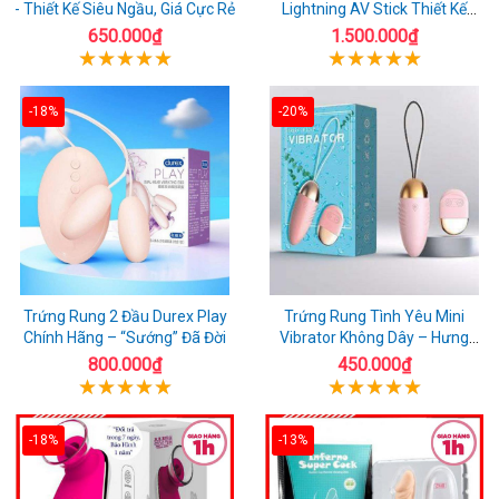
- Thiết Kế Siêu Ngầu, Giá Cực Rẻ
Lightning AV Stick Thiết Kế
Thông Minh
650.000₫
1.500.000₫
-18%
-20%
Trứng Rung 2 Đầu Durex Play
Trứng Rung Tình Yêu Mini
Chính Hãng – “Sướng” Đã Đời
Vibrator Không Dây – Hưng
Phấn Mọi Nơi
800.000₫
450.000₫
-18%
-13%