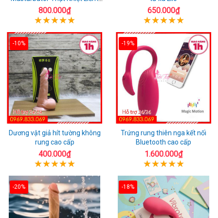
Rung
800.000₫
650.000₫
-10%
-19%
Dương vật giả hít tường không
Trứng rung thiên nga kết nối
rung cao cấp
Bluetooth cao cấp
400.000₫
1.600.000₫
-20%
-18%