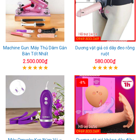
Machine Gun: Máy Thủ Dâm Gắn
Dương vật giả có dây đeo rỗng
Bàn Tốt Nhất
ruột
2.500.000₫
580.000₫
-8%
Máy Omysky Kẹp Núm Vú –
Dương vật giả không dây điều