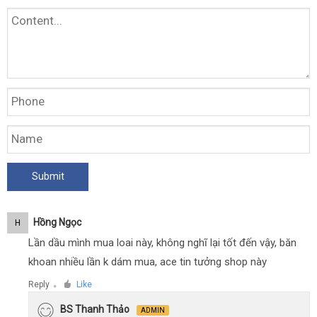
Hồng Ngọc
H
Lần dầu mình mua loai này, không nghĩ lại tốt đến vậy, băn
khoan nhiều lần k dám mua, ace tin tưởng shop này
Reply
Like
●
BS Thanh Thảo
ADMIN