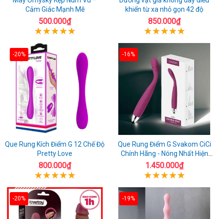
Cảm Giác Mạnh Mẽ
khiển từ xa nhỏ gọn 42 độ
500.000₫
850.000₫
-20%
-16%
Que Rung Kích Điểm G 12 Chế Độ
Que Rung Điểm G Svakom CiCi
Pretty Love
Chính Hãng - Nóng Nhất Hiện
Nay
800.000₫
1.450.000₫
-20%
-19%