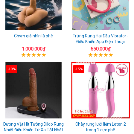
Chym giả nhìn là phê
Trứng Rung Hai Đầu Vibrator -
Điều Khiển App Điện Thoại
1.000.000₫
650.000₫
-19%
-15%
Dương Vật Hít Tường Dildo Rung
Chày rung lưỡi liếm Leten 2
Nhiệt Điều Khiển Từ Xa Tốt Nhất
trong 1 cực phê