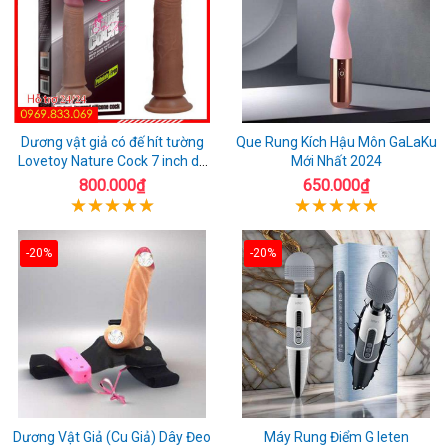
Dương vật giả có đế hít tường
Que Rung Kích Hậu Môn GaLaKu
Lovetoy Nature Cock 7 inch da
Mới Nhất 2024
đen
800.000₫
650.000₫
-20%
-20%
Dương Vật Giả (Cu Giả) Dây Đeo
Máy Rung Điểm G leten