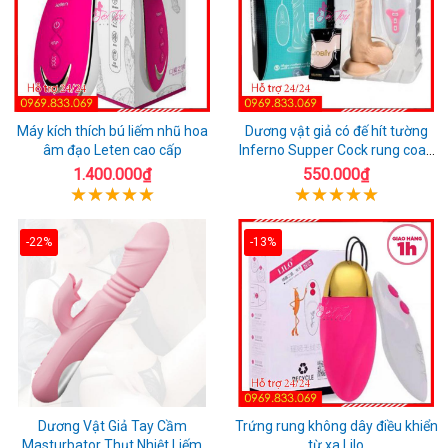
Máy kích thích bú liếm nhũ hoa
Dương vật giả có đế hít tường
âm đạo Leten cao cấp
Inferno Supper Cock rung coay
7 chế độ
1.400.000₫
550.000₫
-22%
-13%
Dương Vật Giả Tay Cầm
Trứng rung không dây điều khiển
Masturbator Thụt Nhiệt Liếm
từ xa Lilo