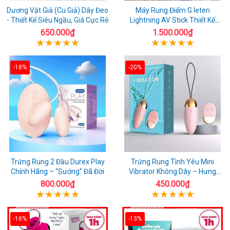
Dương Vật Giả (Cu Giả) Dây Đeo
Máy Rung Điểm G leten
- Thiết Kế Siêu Ngầu, Giá Cực Rẻ
Lightning AV Stick Thiết Kế
Thông Minh
650.000₫
1.500.000₫
-18%
-20%
Trứng Rung 2 Đầu Durex Play
Trứng Rung Tình Yêu Mini
Chính Hãng – “Sướng” Đã Đời
Vibrator Không Dây – Hưng
Phấn Mọi Nơi
800.000₫
450.000₫
-18%
-13%