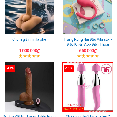
Chym giả nhìn là phê
Trứng Rung Hai Đầu Vibrator -
Điều Khiển App Điện Thoại
1.000.000₫
650.000₫
-19%
-15%
Dương Vật Hít Tường Dildo Rung
Chày rung lưỡi liếm Leten 2