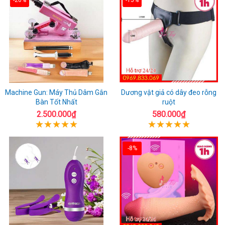
Machine Gun: Máy Thủ Dâm Gắn
Dương vật giả có dây đeo rỗng
Bàn Tốt Nhất
ruột
2.500.000₫
580.000₫
-8%