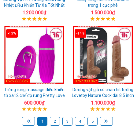
Nhiệt Điều Khiển Từ Xa Tốt Nhất
trong 1 cực phê
1.200.000₫
1.500.000₫
-13%
-14%
Trứng rung massage điều khiển
Dương vật giả có chân hít tường
từ xa12 chế độ rung Pretty Love
Lovetoy Nature Cock dài 8.5 inch
600.000₫
1.100.000₫
1
2
3
4
5