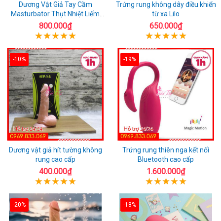
Dương Vật Giả Tay Cầm
Trứng rung không dây điều khiển
Masturbator Thụt Nhiệt Liếm
từ xa Lilo
Rung
800.000₫
650.000₫
-10%
-19%
Dương vật giả hít tường không
Trứng rung thiên nga kết nối
rung cao cấp
Bluetooth cao cấp
400.000₫
1.600.000₫
-20%
-18%