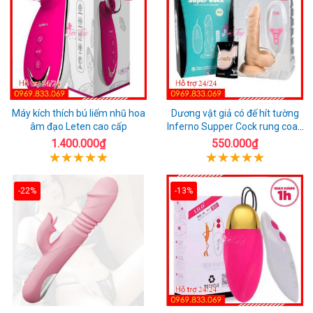
Máy kích thích bú liếm nhũ hoa
Dương vật giả có đế hít tường
âm đạo Leten cao cấp
Inferno Supper Cock rung coay
7 chế độ
1.400.000₫
550.000₫
-22%
-13%