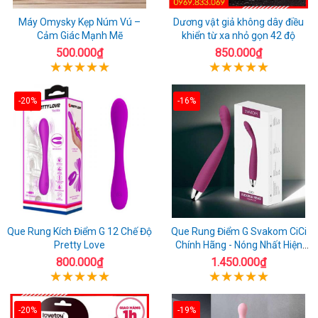
Máy Omysky Kẹp Núm Vú –
Dương vật giả không dây điều
Cảm Giác Mạnh Mẽ
khiển từ xa nhỏ gọn 42 độ
500.000₫
850.000₫
-20%
-16%
Que Rung Kích Điểm G 12 Chế Độ
Que Rung Điểm G Svakom CiCi
Pretty Love
Chính Hãng - Nóng Nhất Hiện
Nay
800.000₫
1.450.000₫
-20%
-19%