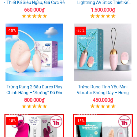
- Thiết Kế Siêu Ngầu, Giá Cực Rẻ
Lightning AV Stick Thiết Kế
Thông Minh
650.000₫
1.500.000₫
-18%
-20%
Trứng Rung 2 Đầu Durex Play
Trứng Rung Tình Yêu Mini
Chính Hãng – “Sướng” Đã Đời
Vibrator Không Dây – Hưng
Phấn Mọi Nơi
800.000₫
450.000₫
-18%
-13%