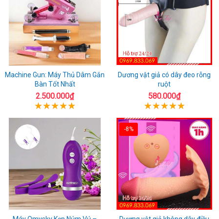
Machine Gun: Máy Thủ Dâm Gắn
Dương vật giả có dây đeo rỗng
Bàn Tốt Nhất
ruột
2.500.000₫
580.000₫
-8%
Máy Omysky Kẹp Núm Vú –
Dương vật giả không dây điều