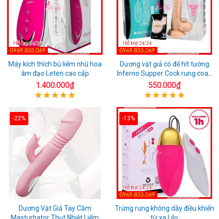
Máy kích thích bú liếm nhũ hoa
Dương vật giả có đế hít tường
âm đạo Leten cao cấp
Inferno Supper Cock rung coay
7 chế độ
1.400.000₫
550.000₫
-22%
-13%
Dương Vật Giả Tay Cầm
Trứng rung không dây điều khiển
Masturbator Thụt Nhiệt Liếm
từ xa Lilo