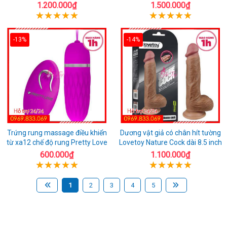
1.200.000₫
1.500.000₫
-13%
-14%
Trứng rung massage điều khiển
Dương vật giả có chân hít tường
từ xa12 chế độ rung Pretty Love
Lovetoy Nature Cock dài 8.5 inch
600.000₫
1.100.000₫
1
2
3
4
5