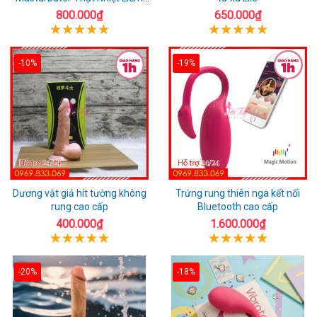
Rung
800.000₫
650.000₫
-10%
-19%
Dương vật giả hít tường không
Trứng rung thiên nga kết nối
rung cao cấp
Bluetooth cao cấp
400.000₫
1.600.000₫
-20%
-18%