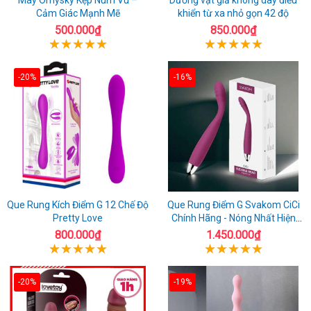
Cảm Giác Mạnh Mẽ
khiển từ xa nhỏ gọn 42 độ
500.000₫
850.000₫
-20%
-16%
Que Rung Kích Điểm G 12 Chế Độ
Que Rung Điểm G Svakom CiCi
Pretty Love
Chính Hãng - Nóng Nhất Hiện
Nay
800.000₫
1.450.000₫
-20%
-19%