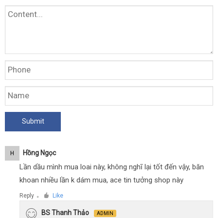
Hồng Ngọc
H
Lần dầu mình mua loai này, không nghĩ lại tốt đến vậy, băn
khoan nhiều lần k dám mua, ace tin tưởng shop này
Reply
Like
●
BS Thanh Thảo
ADMIN