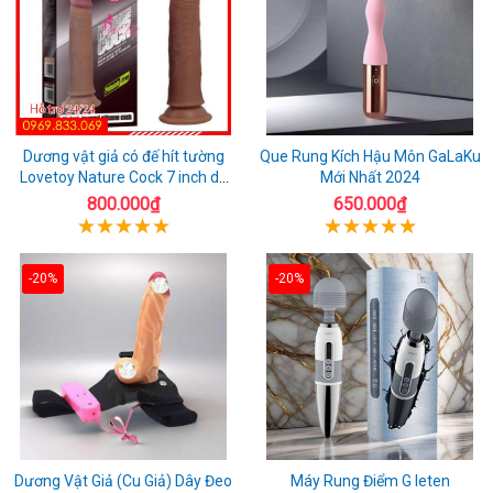
Dương vật giả có đế hít tường
Que Rung Kích Hậu Môn GaLaKu
Lovetoy Nature Cock 7 inch da
Mới Nhất 2024
đen
800.000₫
650.000₫
-20%
-20%
Dương Vật Giả (Cu Giả) Dây Đeo
Máy Rung Điểm G leten