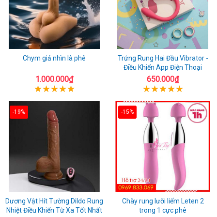
Chym giả nhìn là phê
Trứng Rung Hai Đầu Vibrator -
Điều Khiển App Điện Thoại
1.000.000₫
650.000₫
-19%
-15%
Dương Vật Hít Tường Dildo Rung
Chày rung lưỡi liếm Leten 2
Nhiệt Điều Khiển Từ Xa Tốt Nhất
trong 1 cực phê