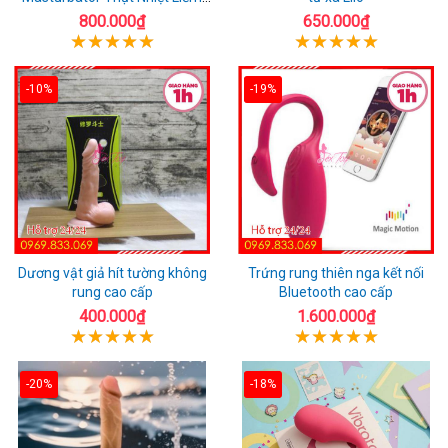
Rung
800.000₫
650.000₫
-10%
-19%
Dương vật giả hít tường không
Trứng rung thiên nga kết nối
rung cao cấp
Bluetooth cao cấp
400.000₫
1.600.000₫
-20%
-18%