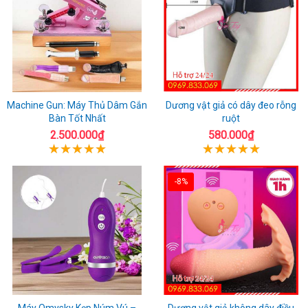
Machine Gun: Máy Thủ Dâm Gắn
Dương vật giả có dây đeo rỗng
Bàn Tốt Nhất
ruột
2.500.000₫
580.000₫
-8%
Máy Omysky Kẹp Núm Vú –
Dương vật giả không dây điều