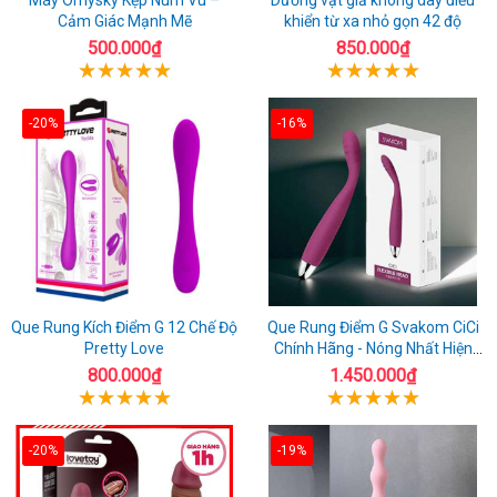
Cảm Giác Mạnh Mẽ
khiển từ xa nhỏ gọn 42 độ
500.000₫
850.000₫
-20%
-16%
Que Rung Kích Điểm G 12 Chế Độ
Que Rung Điểm G Svakom CiCi
Pretty Love
Chính Hãng - Nóng Nhất Hiện
Nay
800.000₫
1.450.000₫
-20%
-19%