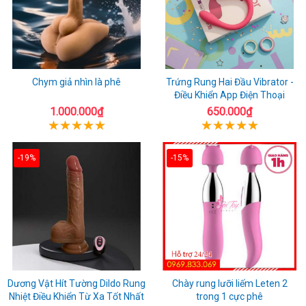
Chym giả nhìn là phê
Trứng Rung Hai Đầu Vibrator -
Điều Khiển App Điện Thoại
1.000.000₫
650.000₫
-19%
-15%
Dương Vật Hít Tường Dildo Rung
Chày rung lưỡi liếm Leten 2
Nhiệt Điều Khiển Từ Xa Tốt Nhất
trong 1 cực phê