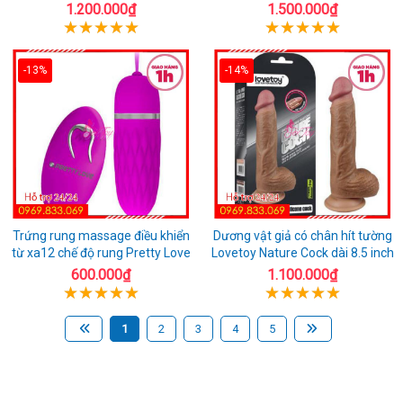
1.200.000₫
1.500.000₫
-13%
-14%
Trứng rung massage điều khiển
Dương vật giả có chân hít tường
từ xa12 chế độ rung Pretty Love
Lovetoy Nature Cock dài 8.5 inch
600.000₫
1.100.000₫
1
2
3
4
5