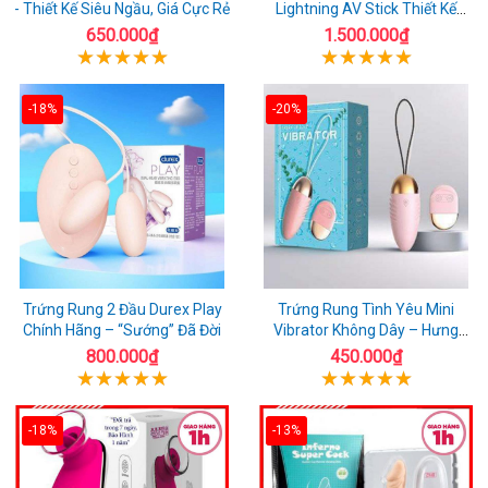
- Thiết Kế Siêu Ngầu, Giá Cực Rẻ
Lightning AV Stick Thiết Kế
Thông Minh
650.000₫
1.500.000₫
-18%
-20%
Trứng Rung 2 Đầu Durex Play
Trứng Rung Tình Yêu Mini
Chính Hãng – “Sướng” Đã Đời
Vibrator Không Dây – Hưng
Phấn Mọi Nơi
800.000₫
450.000₫
-18%
-13%