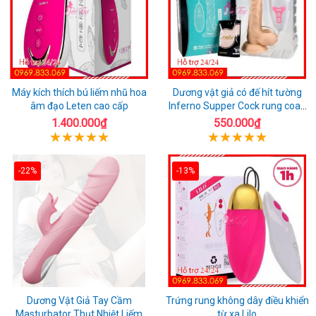
Máy kích thích bú liếm nhũ hoa
Dương vật giả có đế hít tường
âm đạo Leten cao cấp
Inferno Supper Cock rung coay
7 chế độ
1.400.000₫
550.000₫
-22%
-13%
Dương Vật Giả Tay Cầm
Trứng rung không dây điều khiển
Masturbator Thụt Nhiệt Liếm
từ xa Lilo