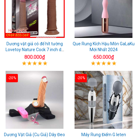
Dương vật giả có đế hít tường
Que Rung Kích Hậu Môn GaLaKu
Lovetoy Nature Cock 7 inch da
Mới Nhất 2024
đen
800.000₫
650.000₫
-20%
-20%
Dương Vật Giả (Cu Giả) Dây Đeo
Máy Rung Điểm G leten