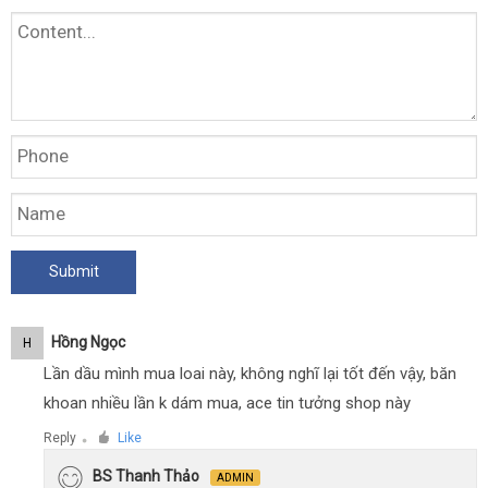
Hồng Ngọc
H
Lần dầu mình mua loai này, không nghĩ lại tốt đến vậy, băn
khoan nhiều lần k dám mua, ace tin tưởng shop này
Reply
Like
●
BS Thanh Thảo
ADMIN