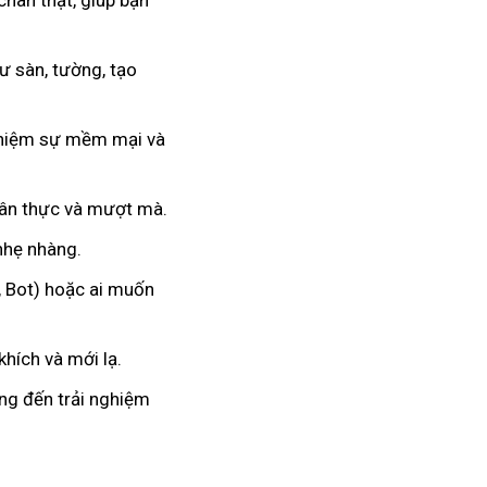
chân thật, giúp bạn
 sàn, tường, tạo
nghiệm sự mềm mại và
hân thực và mượt mà.
 nhẹ nhàng.
, Bot) hoặc ai muốn
hích và mới lạ.
ang đến trải nghiệm