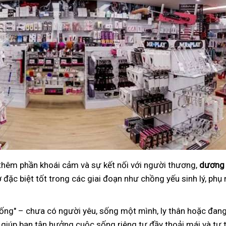
 thêm phần khoái cảm và sự kết nối với người thương,
dương 
đặc biệt tốt trong các giai đoạn như chồng yếu sinh lý, phụ 
ng" – chưa có người yêu, sống một mình, ly thân hoặc đang
 giúp bạn tận hưởng cuộc sống riêng tư đầy thoải mái và tự t