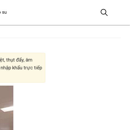
o su
t, thụt đẩy, âm
 nhập khẩu trực tiếp