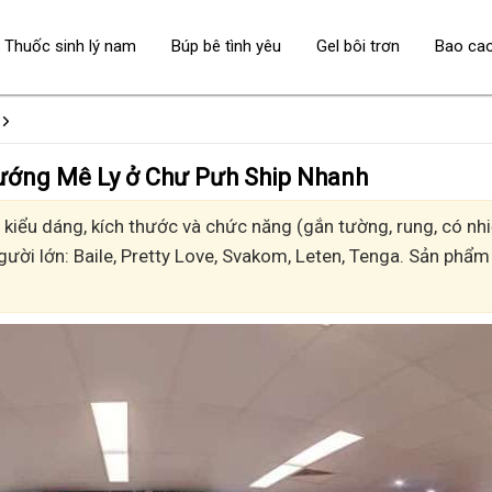
Thuốc sinh lý nam
Búp bê tình yêu
Gel bôi trơn
Bao ca
 - Sướng Mê Ly ở Chư Pưh Ship Nhanh
iểu dáng, kích thước và chức năng (gắn tường, rung, có nhiệ
gười lớn: Baile, Pretty Love, Svakom, Leten, Tenga. Sản phẩm