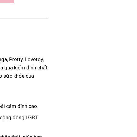
a, Pretty, Lovetoy,
đã qua kiểm định chất
ho sức khỏe của
ái cảm đỉnh cao.
à cộng đồng LGBT