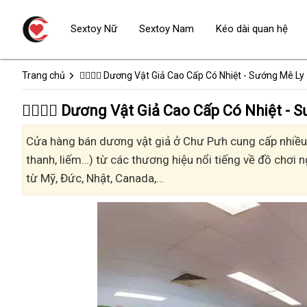
Sextoy Nữ
Sextoy Nam
Kéo dài quan hệ
Trang chủ
👩‍❤️‍💋‍👨 Dương Vật Giả Cao Cấp Có Nhiệt - Sướng Mê Ly
👩‍❤️‍💋‍👨 Dương Vật Giả Cao Cấp Có Nhiệt
Cửa hàng bán dương vật giả ở Chư Pưh cung cấp nhiều k
thanh, liếm…) từ các thương hiệu nổi tiếng về đồ chơi n
từ Mỹ, Đức, Nhật, Canada,…