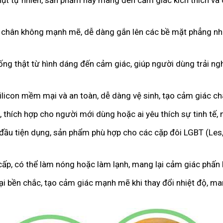
hụt tự nhiên, sản phẩm này mang đến cảm giác kích thích và 
 chân không mạnh mẽ, dễ dàng gắn lên các bề mặt phẳng như
iống thật từ hình dáng đến cảm giác, giúp người dùng trải 
licon mềm mại và an toàn, dễ dàng vệ sinh, tạo cảm giác c
 thích hợp cho người mới dùng hoặc ai yêu thích sự tinh tế,
 đầu tiện dụng, sản phẩm phù hợp cho các cặp đôi LGBT (Les
cấp, có thể làm nóng hoặc làm lạnh, mang lại cảm giác phấn k
oại bền chắc, tạo cảm giác mạnh mẽ khi thay đổi nhiệt độ, m