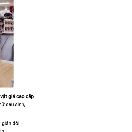
vật giả cao cấp
nữ sau sinh,
 giận dỗi –
in.