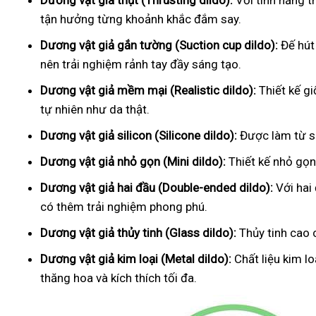
Dương vật giả thụt (Thrusting dildo):
Với tính năng t
tận hưởng từng khoảnh khắc đắm say.
Dương vật giả gắn tường (Suction cup dildo):
Đế hút
nên trải nghiệm rảnh tay đầy sáng tạo.
Dương vật giả mềm mại (Realistic dildo):
Thiết kế g
tự nhiên như da thật.
Dương vật giả silicon (Silicone dildo):
Được làm từ si
Dương vật giả nhỏ gọn (Mini dildo):
Thiết kế nhỏ gọn,
Dương vật giả hai đầu (Double-ended dildo):
Với hai
có thêm trải nghiệm phong phú.
Dương vật giả thủy tinh (Glass dildo):
Thủy tinh cao 
Dương vật giả kim loại (Metal dildo):
Chất liệu kim l
thăng hoa và kích thích tối đa.