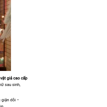
vật giả cao cấp
nữ sau sinh,
 giận dỗi –
in.