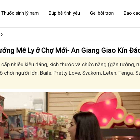
Thuốc sinh lý nam
Búp bê tình yêu
Gel bôi trơn
Bao ca
 - Sướng Mê Ly ở Chợ Mới- An Giang Giao Kín Đá
ấp nhiều kiểu dáng, kích thước và chức năng (gắn tường, run
đồ chơi người lớn: Baile, Pretty Love, Svakom, Leten, Tenga.