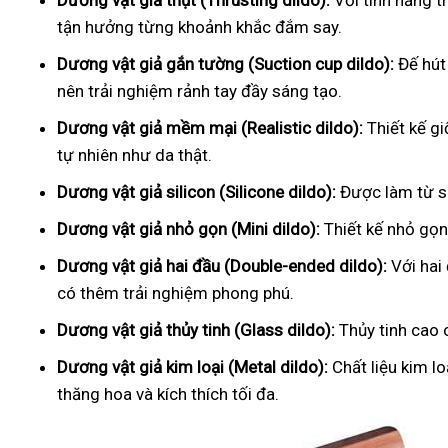
Dương vật giả thụt (Thrusting dildo):
Với tính năng t
tận hưởng từng khoảnh khắc đắm say.
Dương vật giả gắn tường (Suction cup dildo):
Đế hút
nên trải nghiệm rảnh tay đầy sáng tạo.
Dương vật giả mềm mại (Realistic dildo):
Thiết kế g
tự nhiên như da thật.
Dương vật giả silicon (Silicone dildo):
Được làm từ si
Dương vật giả nhỏ gọn (Mini dildo):
Thiết kế nhỏ gọn,
Dương vật giả hai đầu (Double-ended dildo):
Với hai
có thêm trải nghiệm phong phú.
Dương vật giả thủy tinh (Glass dildo):
Thủy tinh cao 
Dương vật giả kim loại (Metal dildo):
Chất liệu kim l
thăng hoa và kích thích tối đa.