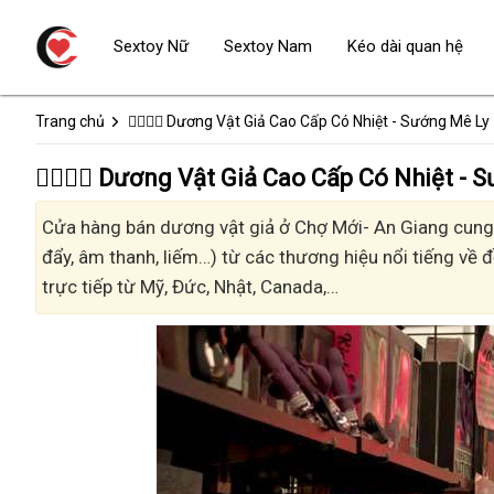
Sextoy Nữ
Sextoy Nam
Kéo dài quan hệ
Trang chủ
👩‍❤️‍💋‍👨 Dương Vật Giả Cao Cấp Có Nhiệt - Sướng Mê Ly
👩‍❤️‍💋‍👨 Dương Vật Giả Cao Cấp Có Nhiệt
Cửa hàng bán dương vật giả ở Chợ Mới- An Giang cung c
đẩy, âm thanh, liếm…) từ các thương hiệu nổi tiếng về 
trực tiếp từ Mỹ, Đức, Nhật, Canada,…