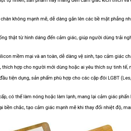
hụt tự nhiên, sản phẩm này mang đến cảm giác kích thích và 
 chân không mạnh mẽ, dễ dàng gắn lên các bề mặt phẳng như
iống thật từ hình dáng đến cảm giác, giúp người dùng trải 
licon mềm mại và an toàn, dễ dàng vệ sinh, tạo cảm giác c
 thích hợp cho người mới dùng hoặc ai yêu thích sự tinh tế,
 đầu tiện dụng, sản phẩm phù hợp cho các cặp đôi LGBT (Les
cấp, có thể làm nóng hoặc làm lạnh, mang lại cảm giác phấn k
oại bền chắc, tạo cảm giác mạnh mẽ khi thay đổi nhiệt độ, m