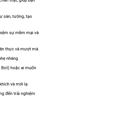
chân thật, giúp bạn
 sàn, tường, tạo
nghiệm sự mềm mại và
hân thực và mượt mà.
 nhẹ nhàng.
, Bot) hoặc ai muốn
hích và mới lạ.
ang đến trải nghiệm