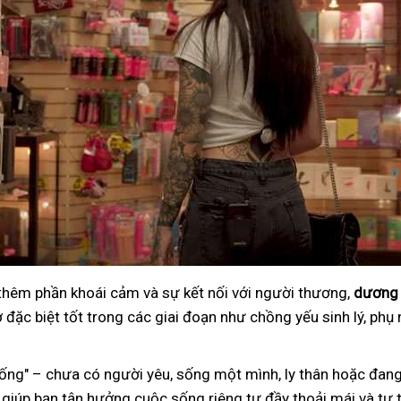
 thêm phần khoái cảm và sự kết nối với người thương,
dương 
đặc biệt tốt trong các giai đoạn như chồng yếu sinh lý, phụ 
ng" – chưa có người yêu, sống một mình, ly thân hoặc đang
 giúp bạn tận hưởng cuộc sống riêng tư đầy thoải mái và tự t