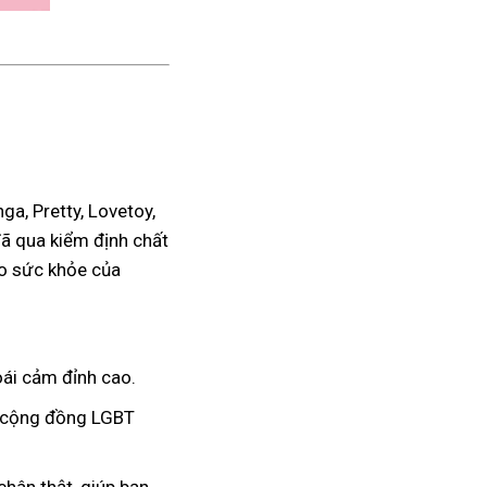
a, Pretty, Lovetoy,
đã qua kiểm định chất
ho sức khỏe của
ái cảm đỉnh cao.
à cộng đồng LGBT