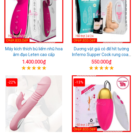
Máy kích thích bú liếm nhũ hoa
Dương vật giả có đế hít tường
âm đạo Leten cao cấp
Inferno Supper Cock rung coay
7 chế độ
1.400.000₫
550.000₫
-22%
-13%