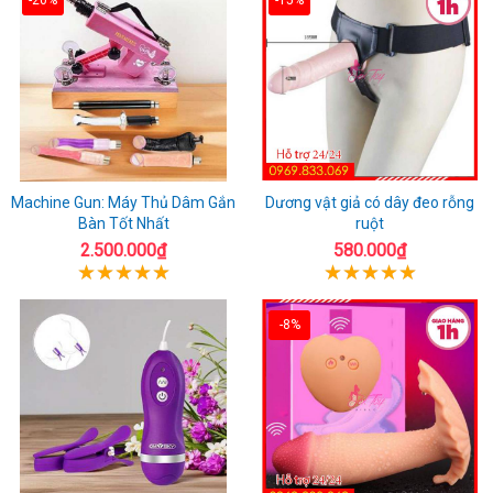
Machine Gun: Máy Thủ Dâm Gắn
Dương vật giả có dây đeo rỗng
Bàn Tốt Nhất
ruột
2.500.000₫
580.000₫
-8%