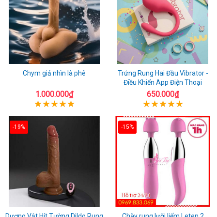
Chym giả nhìn là phê
Trứng Rung Hai Đầu Vibrator -
Điều Khiển App Điện Thoại
1.000.000₫
650.000₫
-19%
-15%
Dương Vật Hít Tường Dildo Rung
Chày rung lưỡi liếm Leten 2