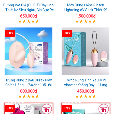
Dương Vật Giả (Cu Giả) Dây Đeo
Máy Rung Điểm G leten
- Thiết Kế Siêu Ngầu, Giá Cực Rẻ
Lightning AV Stick Thiết Kế
Thông Minh
650.000₫
1.500.000₫
-18%
-20%
Trứng Rung 2 Đầu Durex Play
Trứng Rung Tình Yêu Mini
Chính Hãng – “Sướng” Đã Đời
Vibrator Không Dây – Hưng
Phấn Mọi Nơi
800.000₫
450.000₫
-18%
-13%