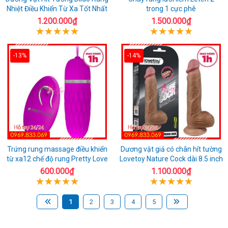
Nhiệt Điều Khiển Từ Xa Tốt Nhất
trong 1 cực phê
1.200.000₫
1.500.000₫
-13%
-14%
Trứng rung massage điều khiển
Dương vật giả có chân hít tường
từ xa12 chế độ rung Pretty Love
Lovetoy Nature Cock dài 8.5 inch
600.000₫
1.100.000₫
1
2
3
4
5