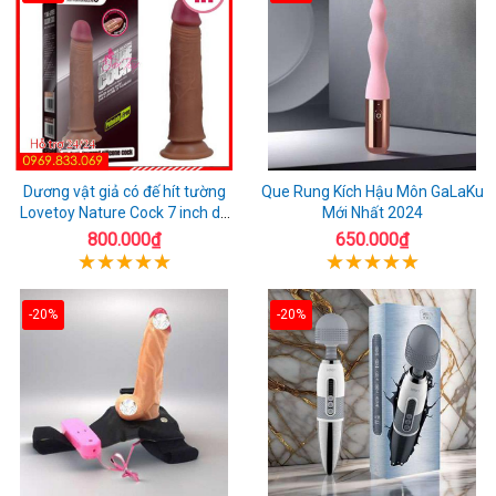
Dương vật giả có đế hít tường
Que Rung Kích Hậu Môn GaLaKu
Lovetoy Nature Cock 7 inch da
Mới Nhất 2024
đen
800.000₫
650.000₫
-20%
-20%