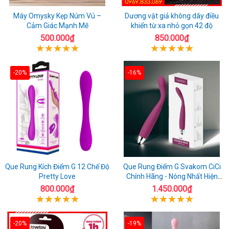
Máy Omysky Kẹp Núm Vú –
Dương vật giả không dây điều
Cảm Giác Mạnh Mẽ
khiển từ xa nhỏ gọn 42 độ
500.000₫
850.000₫
-20%
-16%
Que Rung Kích Điểm G 12 Chế Độ
Que Rung Điểm G Svakom CiCi
Pretty Love
Chính Hãng - Nóng Nhất Hiện
Nay
800.000₫
1.450.000₫
-20%
-19%