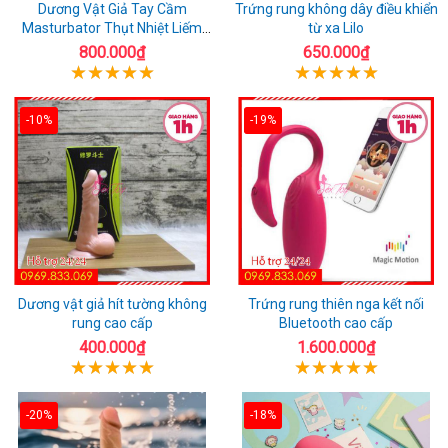
Dương Vật Giả Tay Cầm
Trứng rung không dây điều khiển
Masturbator Thụt Nhiệt Liếm
từ xa Lilo
Rung
800.000₫
650.000₫
-10%
-19%
Dương vật giả hít tường không
Trứng rung thiên nga kết nối
rung cao cấp
Bluetooth cao cấp
400.000₫
1.600.000₫
-20%
-18%