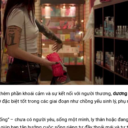
 thêm phần khoái cảm và sự kết nối với người thương,
dương 
đặc biệt tốt trong các giai đoạn như chồng yếu sinh lý, phụ 
ng" – chưa có người yêu, sống một mình, ly thân hoặc đang
 giúp bạn tận hưởng cuộc sống riêng tư đầy thoải mái và tự t