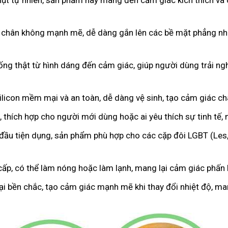
hụt tự nhiên, sản phẩm này mang đến cảm giác kích thích và 
 chân không mạnh mẽ, dễ dàng gắn lên các bề mặt phẳng như
iống thật từ hình dáng đến cảm giác, giúp người dùng trải 
licon mềm mại và an toàn, dễ dàng vệ sinh, tạo cảm giác c
 thích hợp cho người mới dùng hoặc ai yêu thích sự tinh tế,
 đầu tiện dụng, sản phẩm phù hợp cho các cặp đôi LGBT (Les
cấp, có thể làm nóng hoặc làm lạnh, mang lại cảm giác phấn k
oại bền chắc, tạo cảm giác mạnh mẽ khi thay đổi nhiệt độ, m