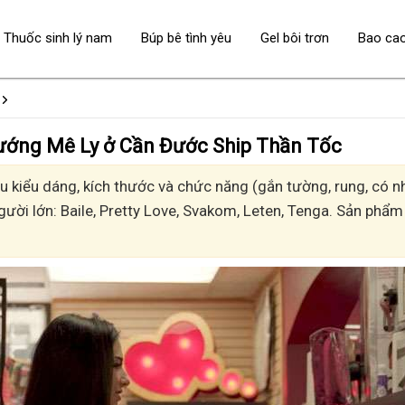
Thuốc sinh lý nam
Búp bê tình yêu
Gel bôi trơn
Bao ca
 - Sướng Mê Ly ở Cần Đước Ship Thần Tốc
kiểu dáng, kích thước và chức năng (gắn tường, rung, có nhi
gười lớn: Baile, Pretty Love, Svakom, Leten, Tenga. Sản phẩm