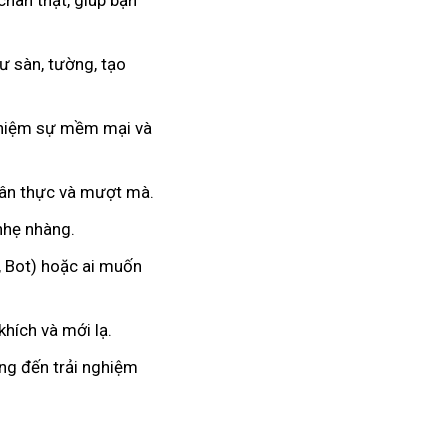
chân thật, giúp bạn
 sàn, tường, tạo
nghiệm sự mềm mại và
hân thực và mượt mà.
 nhẹ nhàng.
, Bot) hoặc ai muốn
hích và mới lạ.
ang đến trải nghiệm