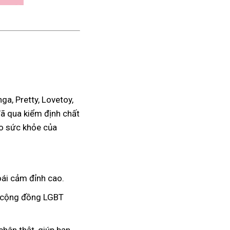
a, Pretty, Lovetoy,
đã qua kiểm định chất
ho sức khỏe của
ái cảm đỉnh cao.
à cộng đồng LGBT