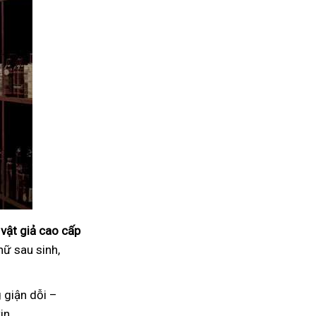
vật giả cao cấp
nữ sau sinh,
 giận dỗi –
in.