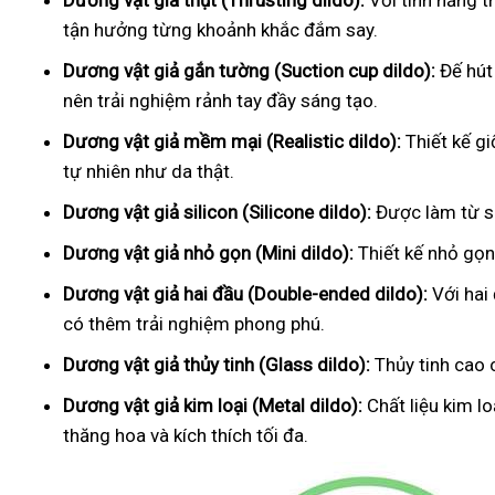
Dương vật giả thụt (Thrusting dildo):
Với tính năng t
tận hưởng từng khoảnh khắc đắm say.
Dương vật giả gắn tường (Suction cup dildo):
Đế hút
nên trải nghiệm rảnh tay đầy sáng tạo.
Dương vật giả mềm mại (Realistic dildo):
Thiết kế g
tự nhiên như da thật.
Dương vật giả silicon (Silicone dildo):
Được làm từ si
Dương vật giả nhỏ gọn (Mini dildo):
Thiết kế nhỏ gọn,
Dương vật giả hai đầu (Double-ended dildo):
Với hai
có thêm trải nghiệm phong phú.
Dương vật giả thủy tinh (Glass dildo):
Thủy tinh cao 
Dương vật giả kim loại (Metal dildo):
Chất liệu kim l
thăng hoa và kích thích tối đa.