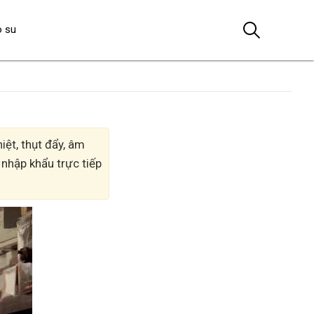
o su
ệt, thụt đẩy, âm
 nhập khẩu trực tiếp