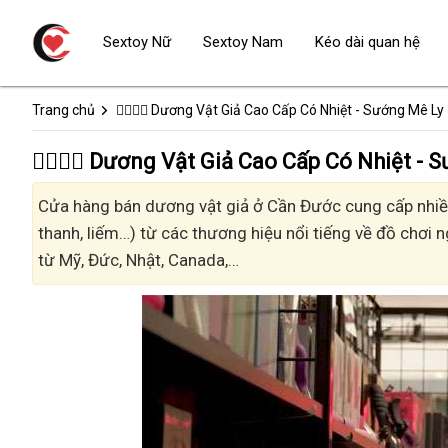
Sextoy Nữ
Sextoy Nam
Kéo dài quan hệ
Trang chủ
👩‍❤️‍💋‍👨 Dương Vật Giả Cao Cấp Có Nhiệt - Sướng Mê Ly
👩‍❤️‍💋‍👨 Dương Vật Giả Cao Cấp Có Nhiệt
Cửa hàng bán dương vật giả ở Cần Đước cung cấp nhiều 
thanh, liếm…) từ các thương hiệu nổi tiếng về đồ chơi n
từ Mỹ, Đức, Nhật, Canada,…