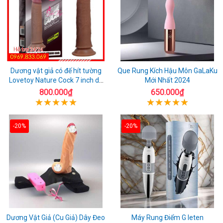
Dương vật giả có đế hít tường
Que Rung Kích Hậu Môn GaLaKu
Lovetoy Nature Cock 7 inch da
Mới Nhất 2024
đen
800.000₫
650.000₫
-20%
-20%
Dương Vật Giả (Cu Giả) Dây Đeo
Máy Rung Điểm G leten