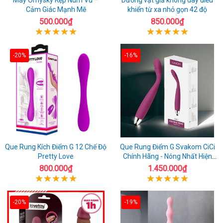
Cảm Giác Mạnh Mẽ
khiển từ xa nhỏ gọn 42 độ
500.000₫
850.000₫
-20%
-16%
Que Rung Kích Điểm G 12 Chế Độ
Que Rung Điểm G Svakom CiCi
Pretty Love
Chính Hãng - Nóng Nhất Hiện
Nay
800.000₫
1.450.000₫
-20%
-19%