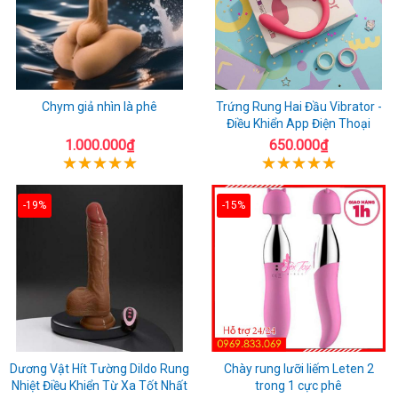
Chym giả nhìn là phê
Trứng Rung Hai Đầu Vibrator -
Điều Khiển App Điện Thoại
1.000.000₫
650.000₫
-19%
-15%
Dương Vật Hít Tường Dildo Rung
Chày rung lưỡi liếm Leten 2
Nhiệt Điều Khiển Từ Xa Tốt Nhất
trong 1 cực phê