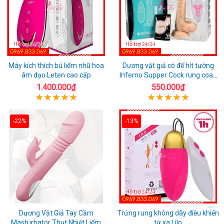
Máy kích thích bú liếm nhũ hoa
Dương vật giả có đế hít tường
âm đạo Leten cao cấp
Inferno Supper Cock rung coay
7 chế độ
1.400.000₫
550.000₫
-22%
-13%
Dương Vật Giả Tay Cầm
Trứng rung không dây điều khiển
Masturbator Thụt Nhiệt Liếm
từ xa Lilo