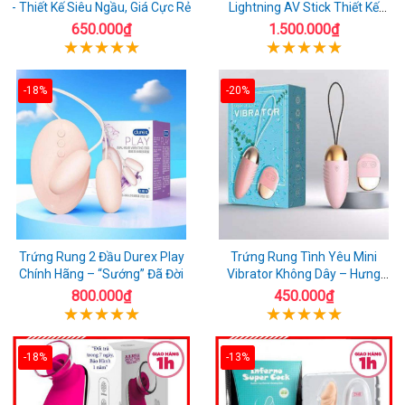
- Thiết Kế Siêu Ngầu, Giá Cực Rẻ
Lightning AV Stick Thiết Kế
Thông Minh
650.000₫
1.500.000₫
-18%
-20%
Trứng Rung 2 Đầu Durex Play
Trứng Rung Tình Yêu Mini
Chính Hãng – “Sướng” Đã Đời
Vibrator Không Dây – Hưng
Phấn Mọi Nơi
800.000₫
450.000₫
-18%
-13%