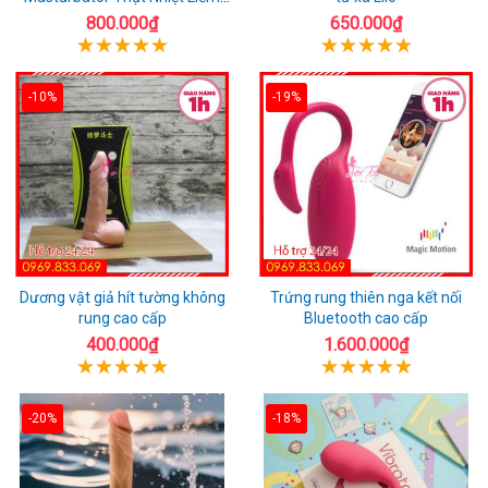
Rung
800.000₫
650.000₫
-10%
-19%
Dương vật giả hít tường không
Trứng rung thiên nga kết nối
rung cao cấp
Bluetooth cao cấp
400.000₫
1.600.000₫
-20%
-18%