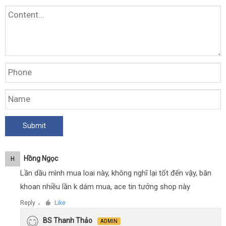
Hồng Ngọc
H
Lần dầu mình mua loai này, không nghĩ lại tốt đến vậy, băn
khoan nhiều lần k dám mua, ace tin tưởng shop này
Reply
Like
●
BS Thanh Thảo
ADMIN