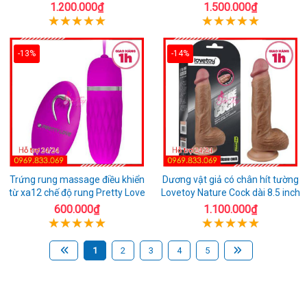
1.200.000₫
1.500.000₫
-13%
-14%
Trứng rung massage điều khiển
Dương vật giả có chân hít tường
từ xa12 chế độ rung Pretty Love
Lovetoy Nature Cock dài 8.5 inch
600.000₫
1.100.000₫
1
2
3
4
5