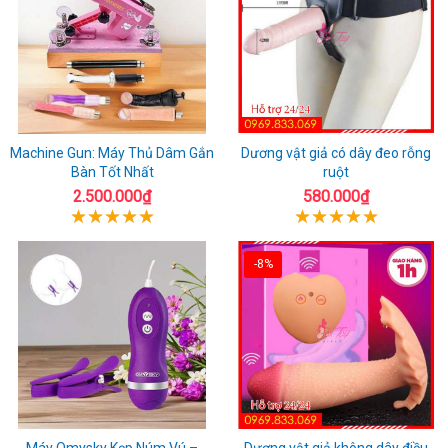
Machine Gun: Máy Thủ Dâm Gắn
Dương vật giả có dây đeo rỗng
Bàn Tốt Nhất
ruột
2.500.000₫
580.000₫
-8%
Máy Omysky Kẹp Núm Vú –
Dương vật giả không dây điều