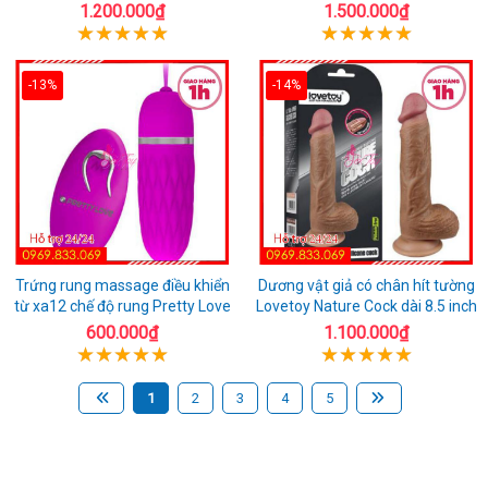
1.200.000₫
1.500.000₫
-13%
-14%
Trứng rung massage điều khiển
Dương vật giả có chân hít tường
từ xa12 chế độ rung Pretty Love
Lovetoy Nature Cock dài 8.5 inch
600.000₫
1.100.000₫
1
2
3
4
5