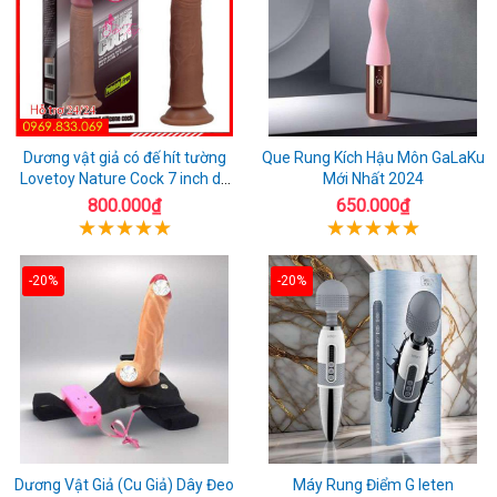
Dương vật giả có đế hít tường
Que Rung Kích Hậu Môn GaLaKu
Lovetoy Nature Cock 7 inch da
Mới Nhất 2024
đen
800.000₫
650.000₫
-20%
-20%
Dương Vật Giả (Cu Giả) Dây Đeo
Máy Rung Điểm G leten