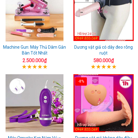
Machine Gun: Máy Thủ Dâm Gắn
Dương vật giả có dây đeo rỗng
Bàn Tốt Nhất
ruột
2.500.000₫
580.000₫
-8%
Máy Omysky Kẹp Núm Vú –
Dương vật giả không dây điều