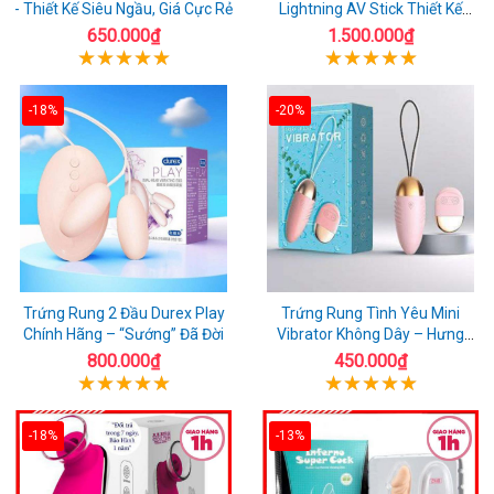
- Thiết Kế Siêu Ngầu, Giá Cực Rẻ
Lightning AV Stick Thiết Kế
Thông Minh
650.000₫
1.500.000₫
-18%
-20%
Trứng Rung 2 Đầu Durex Play
Trứng Rung Tình Yêu Mini
Chính Hãng – “Sướng” Đã Đời
Vibrator Không Dây – Hưng
Phấn Mọi Nơi
800.000₫
450.000₫
-18%
-13%