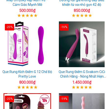
Cảm Giác Mạnh Mẽ
khiển từ xa nhỏ gọn 42 độ
500.000₫
850.000₫
-20%
-16%
Que Rung Kích Điểm G 12 Chế Độ
Que Rung Điểm G Svakom CiCi
Pretty Love
Chính Hãng - Nóng Nhất Hiện
Nay
800.000₫
1.450.000₫
-20%
-19%