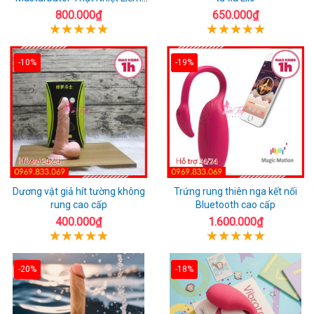
Rung
800.000₫
650.000₫
-10%
-19%
Dương vật giả hít tường không
Trứng rung thiên nga kết nối
rung cao cấp
Bluetooth cao cấp
400.000₫
1.600.000₫
-20%
-18%