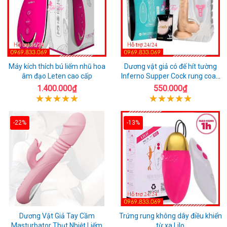
Máy kích thích bú liếm nhũ hoa
Dương vật giả có đế hít tường
âm đạo Leten cao cấp
Inferno Supper Cock rung coay
7 chế độ
1.400.000₫
550.000₫
-22%
-13%
Dương Vật Giả Tay Cầm
Trứng rung không dây điều khiển
Masturbator Thụt Nhiệt Liếm
từ xa Lilo