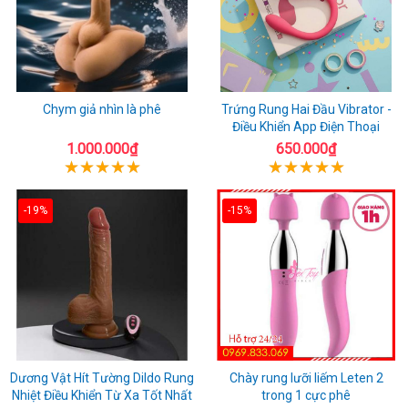
Chym giả nhìn là phê
Trứng Rung Hai Đầu Vibrator -
Điều Khiển App Điện Thoại
1.000.000₫
650.000₫
-19%
-15%
Dương Vật Hít Tường Dildo Rung
Chày rung lưỡi liếm Leten 2
Nhiệt Điều Khiển Từ Xa Tốt Nhất
trong 1 cực phê