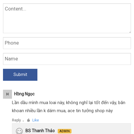
Hồng Ngọc
H
Lần dầu mình mua loai này, không nghĩ lại tốt đến vậy, băn
khoan nhiều lần k dám mua, ace tin tưởng shop này
Reply
Like
●
BS Thanh Thảo
ADMIN