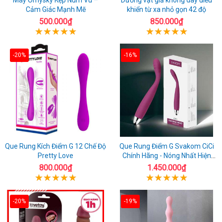
Cảm Giác Mạnh Mẽ
khiển từ xa nhỏ gọn 42 độ
500.000₫
850.000₫
-20%
-16%
Que Rung Kích Điểm G 12 Chế Độ
Que Rung Điểm G Svakom CiCi
Pretty Love
Chính Hãng - Nóng Nhất Hiện
Nay
800.000₫
1.450.000₫
-20%
-19%