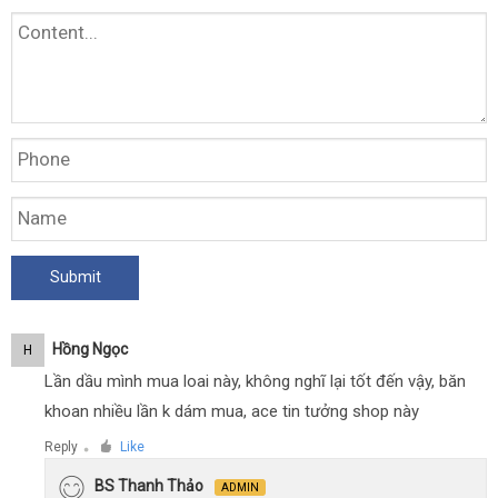
Hồng Ngọc
H
Lần dầu mình mua loai này, không nghĩ lại tốt đến vậy, băn
khoan nhiều lần k dám mua, ace tin tưởng shop này
Reply
Like
●
BS Thanh Thảo
ADMIN