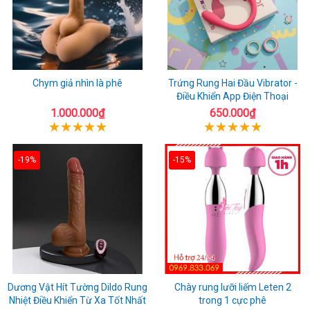
Chym giả nhìn là phê
Trứng Rung Hai Đầu Vibrator -
Điều Khiển App Điện Thoại
1.000.000₫
650.000₫
-19%
-15%
Dương Vật Hít Tường Dildo Rung
Chày rung lưỡi liếm Leten 2
Nhiệt Điều Khiển Từ Xa Tốt Nhất
trong 1 cực phê