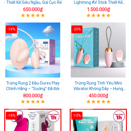
- Thiết Kế Siêu Ngầu, Giá Cực Rẻ
Lightning AV Stick Thiết Kế
Thông Minh
650.000₫
1.500.000₫
-18%
-20%
Trứng Rung 2 Đầu Durex Play
Trứng Rung Tình Yêu Mini
Chính Hãng – “Sướng” Đã Đời
Vibrator Không Dây – Hưng
Phấn Mọi Nơi
800.000₫
450.000₫
-18%
-13%