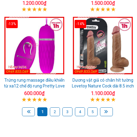
1.200.000₫
1.500.000₫
-13%
-14%
Trứng rung massage điều khiển
Dương vật giả có chân hít tường
từ xa12 chế độ rung Pretty Love
Lovetoy Nature Cock dài 8.5 inch
600.000₫
1.100.000₫
1
2
3
4
5