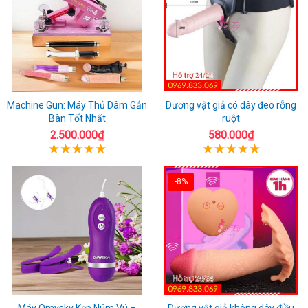
Machine Gun: Máy Thủ Dâm Gắn
Dương vật giả có dây đeo rỗng
Bàn Tốt Nhất
ruột
2.500.000₫
580.000₫
-8%
Máy Omysky Kẹp Núm Vú –
Dương vật giả không dây điều