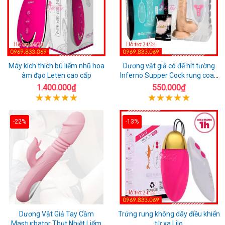
Máy kích thích bú liếm nhũ hoa
Dương vật giả có đế hít tường
âm đạo Leten cao cấp
Inferno Supper Cock rung coay
7 chế độ
1.400.000₫
550.000₫
-22%
-13%
Dương Vật Giả Tay Cầm
Trứng rung không dây điều khiển
Masturbator Thụt Nhiệt Liếm
từ xa Lilo