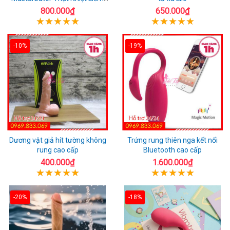
Rung
800.000₫
650.000₫
-10%
-19%
Dương vật giả hít tường không
Trứng rung thiên nga kết nối
rung cao cấp
Bluetooth cao cấp
400.000₫
1.600.000₫
-20%
-18%