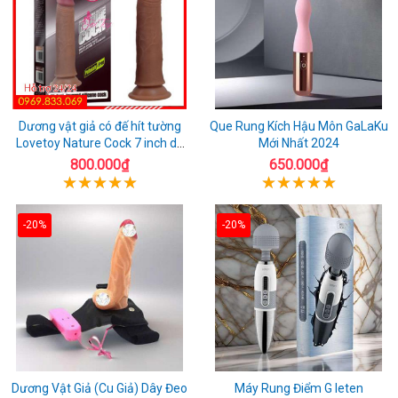
Dương vật giả có đế hít tường
Que Rung Kích Hậu Môn GaLaKu
Lovetoy Nature Cock 7 inch da
Mới Nhất 2024
đen
800.000₫
650.000₫
-20%
-20%
Dương Vật Giả (Cu Giả) Dây Đeo
Máy Rung Điểm G leten