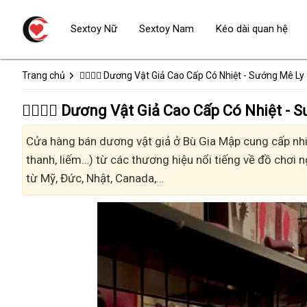
Sextoy Nữ
Sextoy Nam
Kéo dài quan hệ
Trang chủ
👩‍❤️‍💋‍👨 Dương Vật Giả Cao Cấp Có Nhiệt - Sướng Mê Ly
👩‍❤️‍💋‍👨 Dương Vật Giả Cao Cấp Có Nhiệt
Cửa hàng bán dương vật giả ở Bù Gia Mập cung cấp nhiề
thanh, liếm…) từ các thương hiệu nổi tiếng về đồ chơi n
từ Mỹ, Đức, Nhật, Canada,…