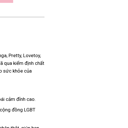
a, Pretty, Lovetoy,
đã qua kiểm định chất
ho sức khỏe của
ái cảm đỉnh cao.
à cộng đồng LGBT