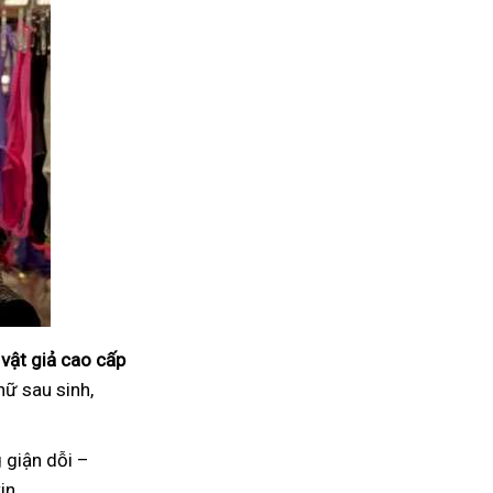
vật giả cao cấp
nữ sau sinh,
 giận dỗi –
in.