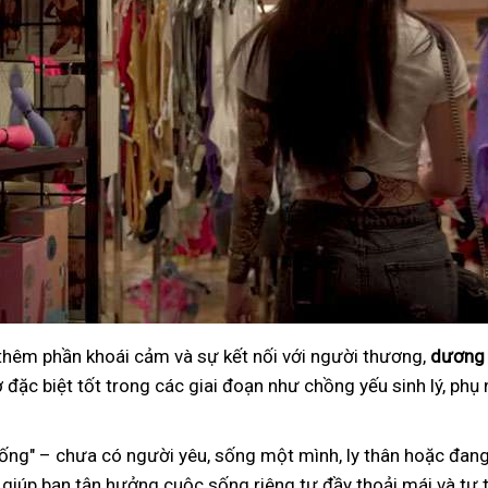
 thêm phần khoái cảm và sự kết nối với người thương,
dương 
đặc biệt tốt trong các giai đoạn như chồng yếu sinh lý, phụ 
ng" – chưa có người yêu, sống một mình, ly thân hoặc đang
 giúp bạn tận hưởng cuộc sống riêng tư đầy thoải mái và tự t