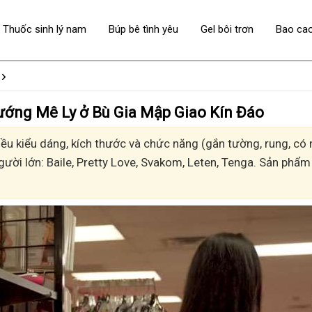
Thuốc sinh lý nam
Búp bê tình yêu
Gel bôi trơn
Bao ca
 - Sướng Mê Ly ở Bù Gia Mập Giao Kín Đáo
u kiểu dáng, kích thước và chức năng (gắn tường, rung, có n
gười lớn: Baile, Pretty Love, Svakom, Leten, Tenga. Sản phẩm