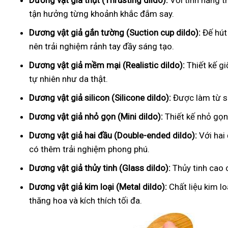
Dương vật giả thụt (Thrusting dildo):
Với tính năng t
tận hưởng từng khoảnh khắc đắm say.
Dương vật giả gắn tường (Suction cup dildo):
Đế hút
nên trải nghiệm rảnh tay đầy sáng tạo.
Dương vật giả mềm mại (Realistic dildo):
Thiết kế g
tự nhiên như da thật.
Dương vật giả silicon (Silicone dildo):
Được làm từ si
Dương vật giả nhỏ gọn (Mini dildo):
Thiết kế nhỏ gọn,
Dương vật giả hai đầu (Double-ended dildo):
Với hai
có thêm trải nghiệm phong phú.
Dương vật giả thủy tinh (Glass dildo):
Thủy tinh cao 
Dương vật giả kim loại (Metal dildo):
Chất liệu kim l
thăng hoa và kích thích tối đa.