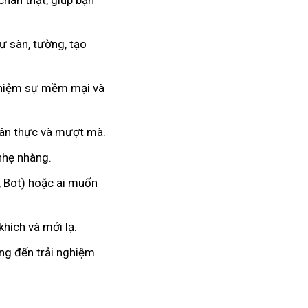
chân thật, giúp bạn
 sàn, tường, tạo
nghiệm sự mềm mại và
hân thực và mượt mà.
 nhẹ nhàng.
, Bot) hoặc ai muốn
hích và mới lạ.
ang đến trải nghiệm