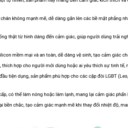
hụt tự nhiên, sản phẩm này mang đến cảm giác kích thích và 
 chân không mạnh mẽ, dễ dàng gắn lên các bề mặt phẳng như
iống thật từ hình dáng đến cảm giác, giúp người dùng trải 
licon mềm mại và an toàn, dễ dàng vệ sinh, tạo cảm giác c
 thích hợp cho người mới dùng hoặc ai yêu thích sự tinh tế,
 đầu tiện dụng, sản phẩm phù hợp cho các cặp đôi LGBT (Les
cấp, có thể làm nóng hoặc làm lạnh, mang lại cảm giác phấn k
oại bền chắc, tạo cảm giác mạnh mẽ khi thay đổi nhiệt độ, m