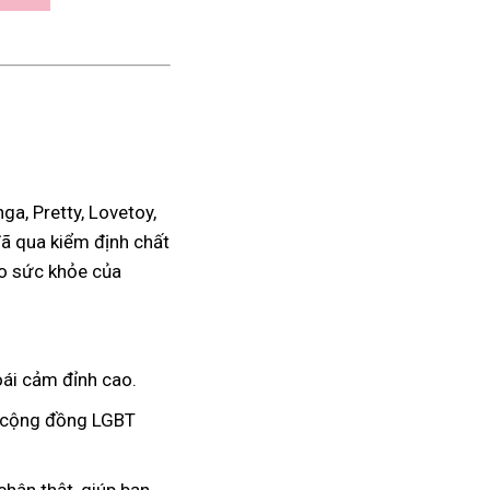
a, Pretty, Lovetoy,
đã qua kiểm định chất
ho sức khỏe của
ái cảm đỉnh cao.
à cộng đồng LGBT