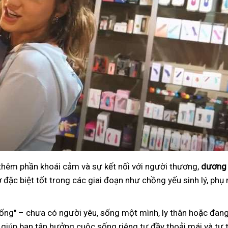
 thêm phần khoái cảm và sự kết nối với người thương,
dương 
đặc biệt tốt trong các giai đoạn như chồng yếu sinh lý, phụ 
ng" – chưa có người yêu, sống một mình, ly thân hoặc đang
 giúp bạn tận hưởng cuộc sống riêng tư đầy thoải mái và tự t