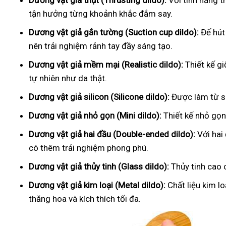
Dương vật giả thụt (Thrusting dildo):
Với tính năng t
tận hưởng từng khoảnh khắc đắm say.
Dương vật giả gắn tường (Suction cup dildo):
Đế hút
nên trải nghiệm rảnh tay đầy sáng tạo.
Dương vật giả mềm mại (Realistic dildo):
Thiết kế g
tự nhiên như da thật.
Dương vật giả silicon (Silicone dildo):
Được làm từ si
Dương vật giả nhỏ gọn (Mini dildo):
Thiết kế nhỏ gọn,
Dương vật giả hai đầu (Double-ended dildo):
Với hai
có thêm trải nghiệm phong phú.
Dương vật giả thủy tinh (Glass dildo):
Thủy tinh cao 
Dương vật giả kim loại (Metal dildo):
Chất liệu kim l
thăng hoa và kích thích tối đa.