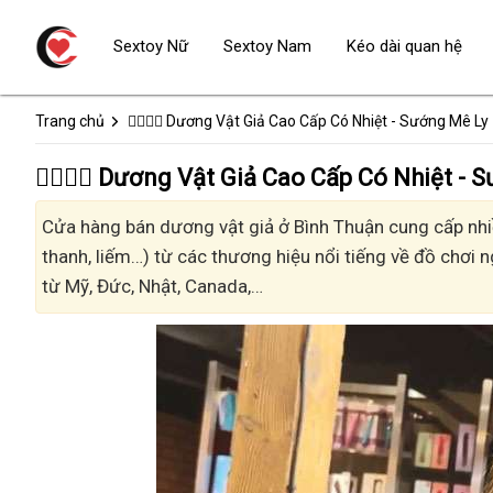
Sextoy Nữ
Sextoy Nam
Kéo dài quan hệ
Trang chủ
👩‍❤️‍💋‍👨 Dương Vật Giả Cao Cấp Có Nhiệt - Sướng Mê Ly
👩‍❤️‍💋‍👨 Dương Vật Giả Cao Cấp Có Nhiệt
Cửa hàng bán dương vật giả ở Bình Thuận cung cấp nhiều
thanh, liếm…) từ các thương hiệu nổi tiếng về đồ chơi n
từ Mỹ, Đức, Nhật, Canada,…