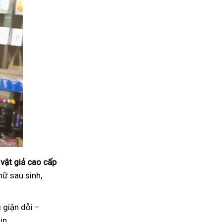
vật giả cao cấp
nữ sau sinh,
 giận dỗi –
in.