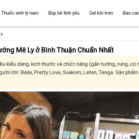
Thuốc sinh lý nam
Búp bê tình yêu
Gel bôi trơn
Bao ca
 - Sướng Mê Ly ở Bình Thuận Chuẩn Nhất
 kiểu dáng, kích thước và chức năng (gắn tường, rung, có nh
gười lớn: Baile, Pretty Love, Svakom, Leten, Tenga. Sản phẩm