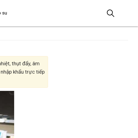
o su
iệt, thụt đẩy, âm
 nhập khẩu trực tiếp