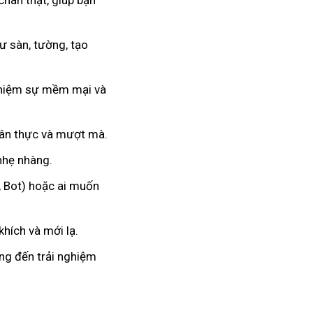
chân thật, giúp bạn
 sàn, tường, tạo
nghiệm sự mềm mại và
hân thực và mượt mà.
 nhẹ nhàng.
, Bot) hoặc ai muốn
hích và mới lạ.
ang đến trải nghiệm