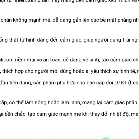
hụt tự nhiên, sản phẩm này mang đến cảm giác kích thích và 
 chân không mạnh mẽ, dễ dàng gắn lên các bề mặt phẳng như
iống thật từ hình dáng đến cảm giác, giúp người dùng trải 
licon mềm mại và an toàn, dễ dàng vệ sinh, tạo cảm giác c
 thích hợp cho người mới dùng hoặc ai yêu thích sự tinh tế,
 đầu tiện dụng, sản phẩm phù hợp cho các cặp đôi LGBT (Les
cấp, có thể làm nóng hoặc làm lạnh, mang lại cảm giác phấn k
oại bền chắc, tạo cảm giác mạnh mẽ khi thay đổi nhiệt độ, m