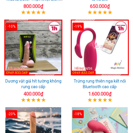
Rung
800.000₫
650.000₫
-10%
-19%
Dương vật giả hít tường không
Trứng rung thiên nga kết nối
rung cao cấp
Bluetooth cao cấp
400.000₫
1.600.000₫
-20%
-18%