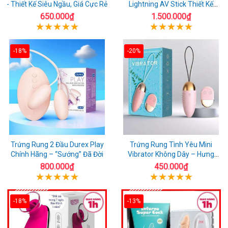
- Thiết Kế Siêu Ngầu, Giá Cực Rẻ
Lightning AV Stick Thiết Kế
Thông Minh
650.000₫
1.500.000₫
-18%
-20%
Trứng Rung 2 Đầu Durex Play
Trứng Rung Tình Yêu Mini
Chính Hãng – “Sướng” Đã Đời
Vibrator Không Dây – Hưng
Phấn Mọi Nơi
800.000₫
450.000₫
-18%
-13%