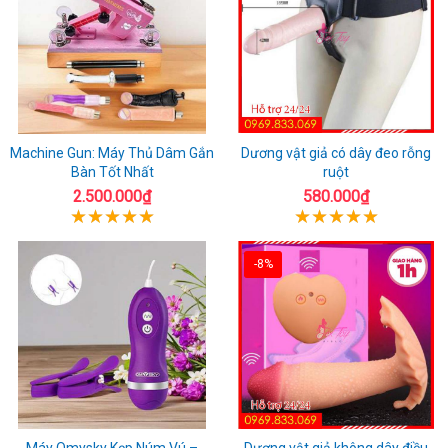
Machine Gun: Máy Thủ Dâm Gắn
Dương vật giả có dây đeo rỗng
Bàn Tốt Nhất
ruột
2.500.000₫
580.000₫
-8%
Máy Omysky Kẹp Núm Vú –
Dương vật giả không dây điều