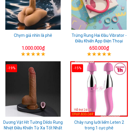
Chym giả nhìn là phê
Trứng Rung Hai Đầu Vibrator -
Điều Khiển App Điện Thoại
1.000.000₫
650.000₫
-19%
-15%
Dương Vật Hít Tường Dildo Rung
Chày rung lưỡi liếm Leten 2
Nhiệt Điều Khiển Từ Xa Tốt Nhất
trong 1 cực phê