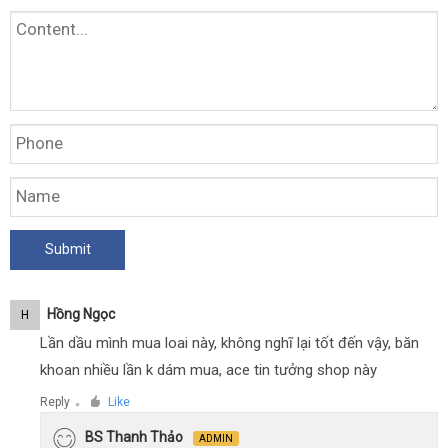
Hồng Ngọc
H
Lần dầu mình mua loai này, không nghĩ lại tốt đến vậy, băn
khoan nhiều lần k dám mua, ace tin tưởng shop này
Reply
Like
●
BS Thanh Thảo
ADMIN