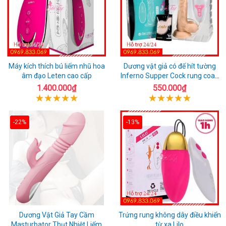
Máy kích thích bú liếm nhũ hoa
Dương vật giả có đế hít tường
âm đạo Leten cao cấp
Inferno Supper Cock rung coay
7 chế độ
1.400.000₫
550.000₫
-22%
-13%
Dương Vật Giả Tay Cầm
Trứng rung không dây điều khiển
Masturbator Thụt Nhiệt Liếm
từ xa Lilo