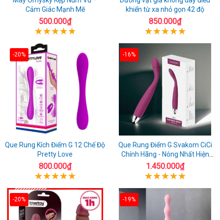
Cảm Giác Mạnh Mẽ
khiển từ xa nhỏ gọn 42 độ
500.000₫
850.000₫
-20%
-16%
Que Rung Kích Điểm G 12 Chế Độ
Que Rung Điểm G Svakom CiCi
Pretty Love
Chính Hãng - Nóng Nhất Hiện
Nay
800.000₫
1.450.000₫
-20%
-19%