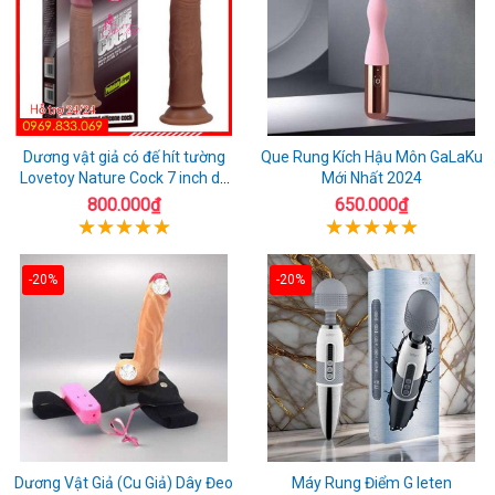
Dương vật giả có đế hít tường
Que Rung Kích Hậu Môn GaLaKu
Lovetoy Nature Cock 7 inch da
Mới Nhất 2024
đen
800.000₫
650.000₫
-20%
-20%
Dương Vật Giả (Cu Giả) Dây Đeo
Máy Rung Điểm G leten