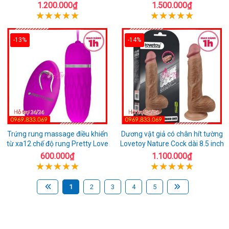
1.200.000₫
1.500.000₫
-13%
-14%
Trứng rung massage điều khiển
Dương vật giả có chân hít tường
từ xa12 chế độ rung Pretty Love
Lovetoy Nature Cock dài 8.5 inch
600.000₫
1.100.000₫
1
2
3
4
5