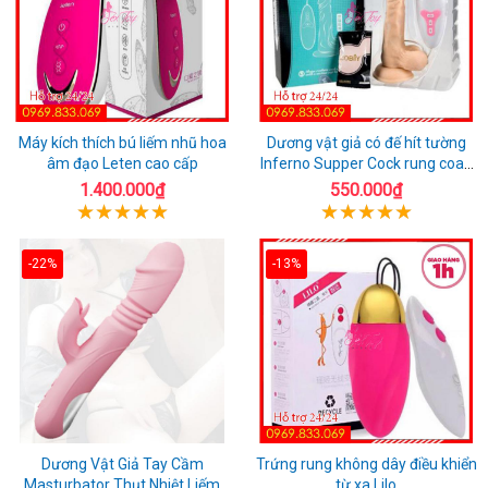
Máy kích thích bú liếm nhũ hoa
Dương vật giả có đế hít tường
âm đạo Leten cao cấp
Inferno Supper Cock rung coay
7 chế độ
1.400.000₫
550.000₫
-22%
-13%
Dương Vật Giả Tay Cầm
Trứng rung không dây điều khiển
Masturbator Thụt Nhiệt Liếm
từ xa Lilo