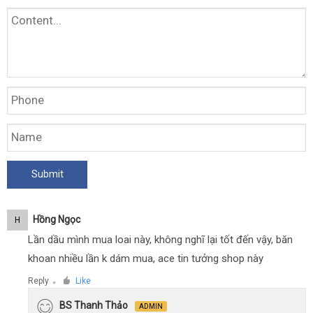
Hồng Ngọc
H
Lần dầu mình mua loai này, không nghĩ lại tốt đến vậy, băn
khoan nhiều lần k dám mua, ace tin tưởng shop này
Reply
Like
●
BS Thanh Thảo
ADMIN