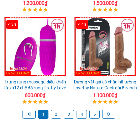
1.200.000₫
1.500.000₫
-13%
-14%
Trứng rung massage điều khiển
Dương vật giả có chân hít tường
từ xa12 chế độ rung Pretty Love
Lovetoy Nature Cock dài 8.5 inch
600.000₫
1.100.000₫
1
2
3
4
5