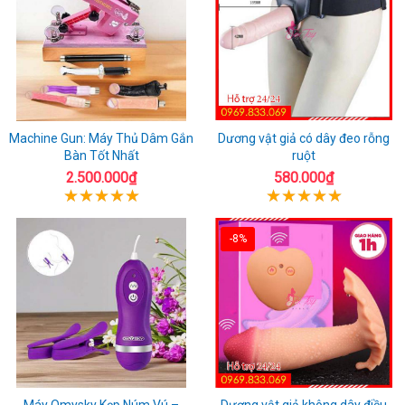
Machine Gun: Máy Thủ Dâm Gắn
Dương vật giả có dây đeo rỗng
Bàn Tốt Nhất
ruột
2.500.000₫
580.000₫
-8%
Máy Omysky Kẹp Núm Vú –
Dương vật giả không dây điều