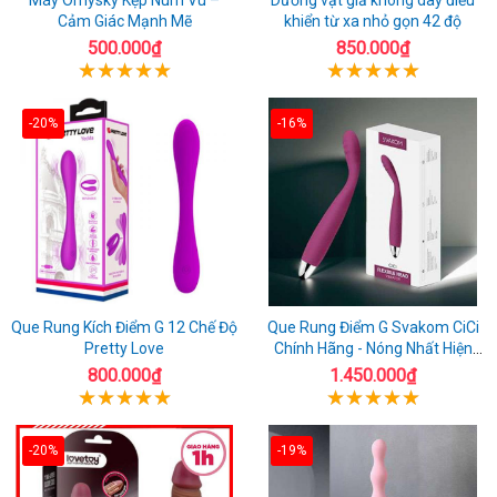
Cảm Giác Mạnh Mẽ
khiển từ xa nhỏ gọn 42 độ
500.000₫
850.000₫
-20%
-16%
Que Rung Kích Điểm G 12 Chế Độ
Que Rung Điểm G Svakom CiCi
Pretty Love
Chính Hãng - Nóng Nhất Hiện
Nay
800.000₫
1.450.000₫
-20%
-19%