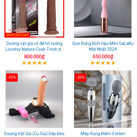
Dương vật giả có đế hít tường
Que Rung Kích Hậu Môn GaLaKu
Lovetoy Nature Cock 7 inch da
Mới Nhất 2024
đen
800.000₫
650.000₫
-20%
-20%
Dương Vật Giả (Cu Giả) Dây Đeo
Máy Rung Điểm G leten