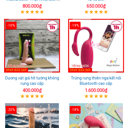
Rung
800.000₫
650.000₫
-10%
-19%
Dương vật giả hít tường không
Trứng rung thiên nga kết nối
rung cao cấp
Bluetooth cao cấp
400.000₫
1.600.000₫
-20%
-18%