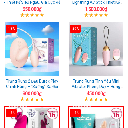
- Thiết Kế Siêu Ngầu, Giá Cực Rẻ
Lightning AV Stick Thiết Kế
Thông Minh
650.000₫
1.500.000₫
-18%
-20%
Trứng Rung 2 Đầu Durex Play
Trứng Rung Tình Yêu Mini
Chính Hãng – “Sướng” Đã Đời
Vibrator Không Dây – Hưng
Phấn Mọi Nơi
800.000₫
450.000₫
-18%
-13%