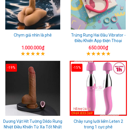
Chym giả nhìn là phê
Trứng Rung Hai Đầu Vibrator -
Điều Khiển App Điện Thoại
1.000.000₫
650.000₫
-19%
-15%
Dương Vật Hít Tường Dildo Rung
Chày rung lưỡi liếm Leten 2
Nhiệt Điều Khiển Từ Xa Tốt Nhất
trong 1 cực phê