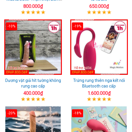
Rung
800.000₫
650.000₫
-10%
-19%
Dương vật giả hít tường không
Trứng rung thiên nga kết nối
rung cao cấp
Bluetooth cao cấp
400.000₫
1.600.000₫
-20%
-18%