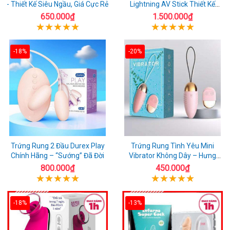
- Thiết Kế Siêu Ngầu, Giá Cực Rẻ
Lightning AV Stick Thiết Kế
Thông Minh
650.000₫
1.500.000₫
-18%
-20%
Trứng Rung 2 Đầu Durex Play
Trứng Rung Tình Yêu Mini
Chính Hãng – “Sướng” Đã Đời
Vibrator Không Dây – Hưng
Phấn Mọi Nơi
800.000₫
450.000₫
-18%
-13%