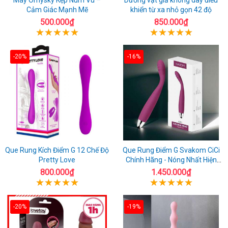
Cảm Giác Mạnh Mẽ
khiển từ xa nhỏ gọn 42 độ
500.000₫
850.000₫
-20%
-16%
Que Rung Kích Điểm G 12 Chế Độ
Que Rung Điểm G Svakom CiCi
Pretty Love
Chính Hãng - Nóng Nhất Hiện
Nay
800.000₫
1.450.000₫
-20%
-19%