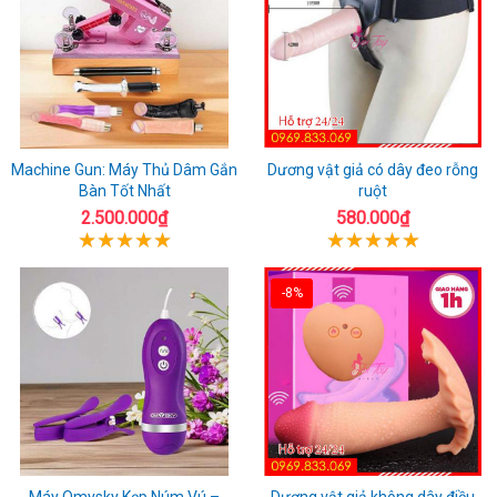
Machine Gun: Máy Thủ Dâm Gắn
Dương vật giả có dây đeo rỗng
Bàn Tốt Nhất
ruột
2.500.000₫
580.000₫
-8%
Máy Omysky Kẹp Núm Vú –
Dương vật giả không dây điều