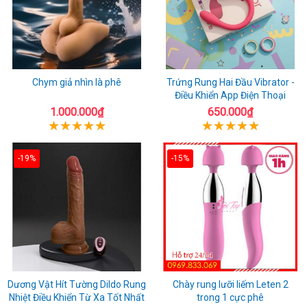
Chym giả nhìn là phê
Trứng Rung Hai Đầu Vibrator -
Điều Khiển App Điện Thoại
1.000.000₫
650.000₫
-19%
-15%
Dương Vật Hít Tường Dildo Rung
Chày rung lưỡi liếm Leten 2
Nhiệt Điều Khiển Từ Xa Tốt Nhất
trong 1 cực phê