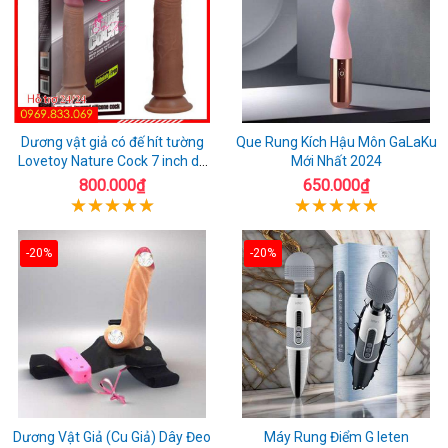
Dương vật giả có đế hít tường
Que Rung Kích Hậu Môn GaLaKu
Lovetoy Nature Cock 7 inch da
Mới Nhất 2024
đen
800.000₫
650.000₫
-20%
-20%
Dương Vật Giả (Cu Giả) Dây Đeo
Máy Rung Điểm G leten