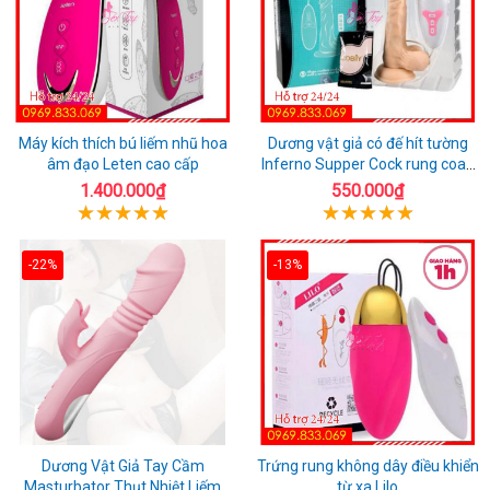
Máy kích thích bú liếm nhũ hoa
Dương vật giả có đế hít tường
âm đạo Leten cao cấp
Inferno Supper Cock rung coay
7 chế độ
1.400.000₫
550.000₫
-22%
-13%
Dương Vật Giả Tay Cầm
Trứng rung không dây điều khiển
Masturbator Thụt Nhiệt Liếm
từ xa Lilo