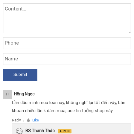
Hồng Ngọc
H
Lần dầu mình mua loai này, không nghĩ lại tốt đến vậy, băn
khoan nhiều lần k dám mua, ace tin tưởng shop này
Reply
Like
●
BS Thanh Thảo
ADMIN