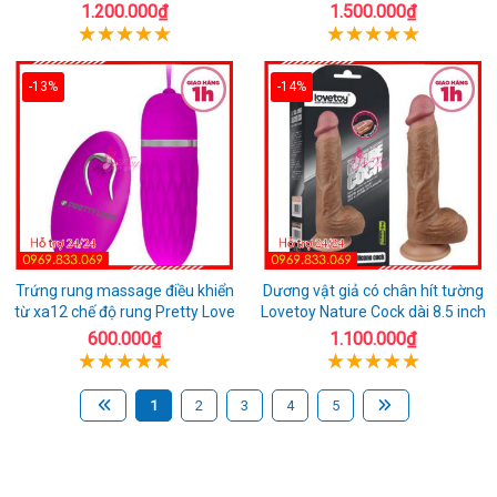
1.200.000₫
1.500.000₫
-13%
-14%
Trứng rung massage điều khiển
Dương vật giả có chân hít tường
từ xa12 chế độ rung Pretty Love
Lovetoy Nature Cock dài 8.5 inch
600.000₫
1.100.000₫
1
2
3
4
5