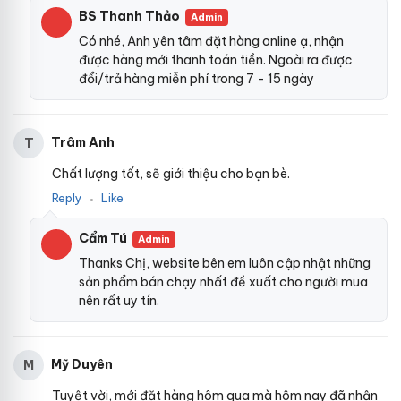
BS Thanh Thảo
Admin
Có nhé, Anh yên tâm đặt hàng online ạ, nhận
được hàng mới thanh toán tiền. Ngoài ra được
đổi/trả hàng miễn phí trong 7 - 15 ngày
Trâm Anh
T
Chất lượng tốt, sẽ giới thiệu cho bạn bè.
Reply
Like
●
Cẩm Tú
Admin
Thanks Chị, website bên em luôn cập nhật những
sản phẩm bán chạy nhất đề xuất cho người mua
nên rất uy tín.
Mỹ Duyên
M
Tuyệt vời, mới đặt hàng hôm qua mà hôm nay đã nhận