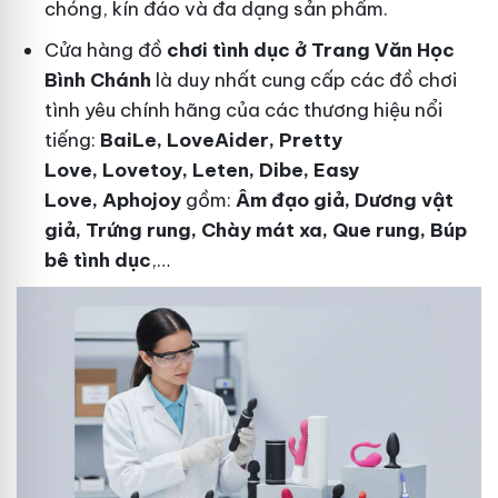
chóng, kín đáo và đa dạng sản phẩm.
Cửa hàng đồ
chơi tình dục ở Trang Văn Học
Bình Chánh
là duy nhất cung cấp các đồ chơi
tình yêu chính hãng của các thương hiệu nổi
tiếng:
BaiLe, LoveAider, Pretty
Love, Lovetoy, Leten, Dibe, Easy
Love, Aphojoy
gồm:
Âm đạo giả, Dương vật
giả, Trứng rung, Chày mát xa, Que rung, Búp
bê tình dục
,…