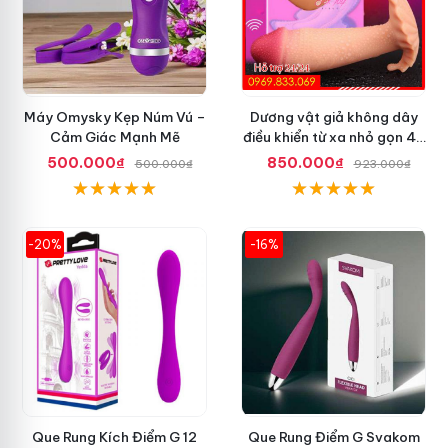
Máy Omysky Kẹp Núm Vú –
Dương vật giả không dây
Cảm Giác Mạnh Mẽ
điều khiển từ xa nhỏ gọn 42
độ
500.000₫
850.000₫
500.000₫
923.000₫
-20%
-16%
Que Rung Kích Điểm G 12
Que Rung Điểm G Svakom