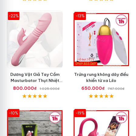
-22%
-13%
Dương Vật Giả Tay Cầm
Trứng rung không dây điều
Masturbator Thụt Nhiệt
khiển từ xa Lilo
Liếm Rung
800.000₫
650.000₫
1.025.000₫
747.000₫
-10%
-19%