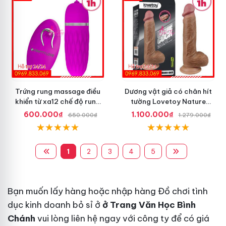
Trứng rung massage điều
Dương vật giả có chân hít
khiển từ xa12 chế độ rung
tường Lovetoy Nature
Pretty Love
Cock dài 8.5 inch
600.000₫
1.100.000₫
650.000₫
1.279.000₫
1
2
3
4
5
Bạn muốn lấy hàng hoặc nhập hàng Đồ chơi tình
dục kinh doanh bỏ sỉ ở
ở Trang Văn Học Bình
Chánh
vui lòng liên hệ ngay với công ty để có giá