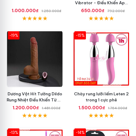
Vibrator - Điều Khiển App
Điện Thoại
1.000.000₫
650.000₫
1.250.000₫
792.000₫
-19%
-15%
Dương Vật Hít Tường Dildo
Chày rung lưỡi liếm Leten 2
Rung Nhiệt Điều Khiển Từ Xa
trong 1 cực phê
Tốt Nhất
1.200.000₫
1.500.000₫
1.481.000₫
1.764.000₫
-13%
-14%