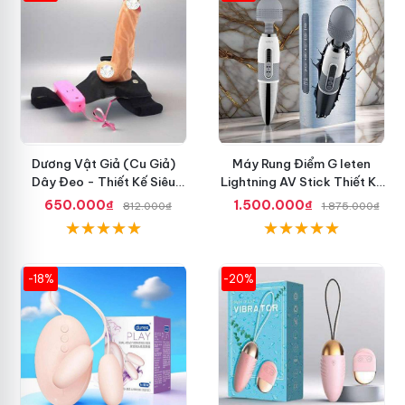
Dương Vật Giả (Cu Giả)
Máy Rung Điểm G leten
Dây Đeo - Thiết Kế Siêu
Lightning AV Stick Thiết Kế
Ngầu, Giá Cực Rẻ
Thông Minh
650.000₫
1.500.000₫
812.000₫
1.875.000₫
-18%
-20%