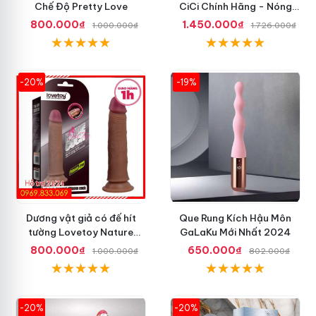
Chế Độ Pretty Love
CiCi Chính Hãng - Nóng
Nhất Hiện Nay
800.000₫
1.450.000₫
1.000.000₫
1.726.000₫
-20%
-19%
Dương vật giả có đế hít
Que Rung Kích Hậu Môn
tường Lovetoy Nature
GaLaKu Mới Nhất 2024
Cock 7 inch da đen
800.000₫
650.000₫
1.000.000₫
802.000₫
-20%
-20%