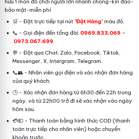
hữu 1 món đồ chơi ngươi lớn nhanh chóng-kín đáo-
bảo mật-miễn phí
🛒 - Đặt trực tiếp tại nút "
Đặt Hàng
" màu đỏ.
📞 - Gọi điện đến tổng đài:
0969.833.069
–
0973.067.699
.
💬 - Đặt qua Chat:
Zalo, Facebook, Tiktok,
Messenger, X, Intergram, Telegram
.
📞👥 - Nhân viên gọi điện và xác nhận đơn hàng
của quý khách.
🕒 - Xác nhận đơn hàng từ 6h30 đến 22h trong
ngày, và từ 22h00 trở đi sẽ xác nhận vào ngày
hôm sau.
💳💵 - Thanh toán bằng hình thức COD (thanh
toán trực tiếp cho nhân viên) hoặc chuyển
khoản trước.