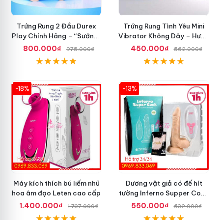
Trứng Rung 2 Đầu Durex
Trứng Rung Tình Yêu Mini
Play Chính Hãng – “Sướng”
Vibrator Không Dây – Hưng
Đã Đời
Phấn Mọi Nơi
800.000₫
450.000₫
975.000₫
562.000₫
-18%
-13%
Máy kích thích bú liếm nhũ
Dương vật giả có đế hít
hoa âm đạo Leten cao cấp
tường Inferno Supper Cock
rung coay 7 chế độ
1.400.000₫
550.000₫
1.707.000₫
632.000₫