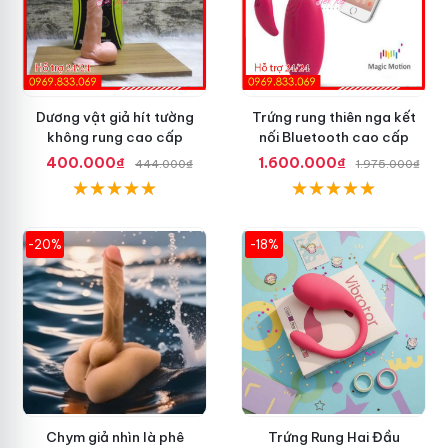
Dương vật giả hít tường
Trứng rung thiên nga kết
không rung cao cấp
nối Bluetooth cao cấp
400.000₫
1.600.000₫
444.000₫
1.975.000₫
-20%
-18%
Chym giả nhìn là phê
Trứng Rung Hai Đầu