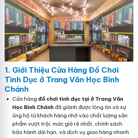
1. Gi
ớ
i Thi
ệ
u C
ử
a Hàng
Đồ
Ch
ơ
i
Tình Dục
ở Trang Văn Học Bình
Chánh
Cửa hàng
đồ chơi tình dục tại ở Trang Văn
Học Bình Chánh
đã giành được lòng tin và sự
ủng hộ từ khách hàng nhờ vào chất lượng sản
phẩm vượt trội, mức giá rẻ nhất, chính sách
bảo hành dài hạn, và dịch vụ giao hàng nhanh