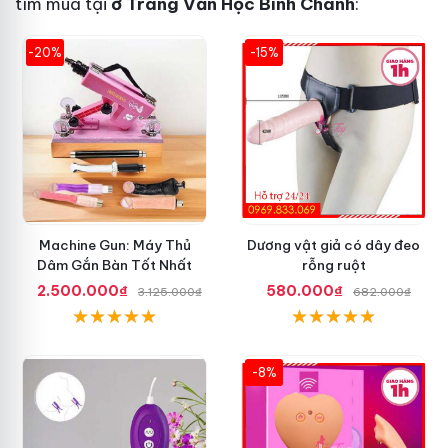
tìm mua tại
ở Trang Văn Học Bình Chánh
:
-20%
-15%
Machine Gun: Máy Thủ
Dương vật giả có dây đeo
Dâm Gắn Bàn Tốt Nhất
rỗng ruột
2.500.000₫
580.000₫
3.125.000₫
682.000₫
-8%