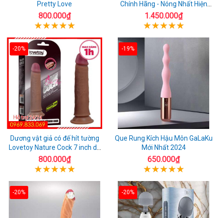
Pretty Love
Chính Hãng - Nóng Nhất Hiện
Nay
800.000₫
1.450.000₫
-20%
-19%
Dương vật giả có đế hít tường
Que Rung Kích Hậu Môn GaLaKu
Lovetoy Nature Cock 7 inch da
Mới Nhất 2024
đen
800.000₫
650.000₫
-20%
-20%