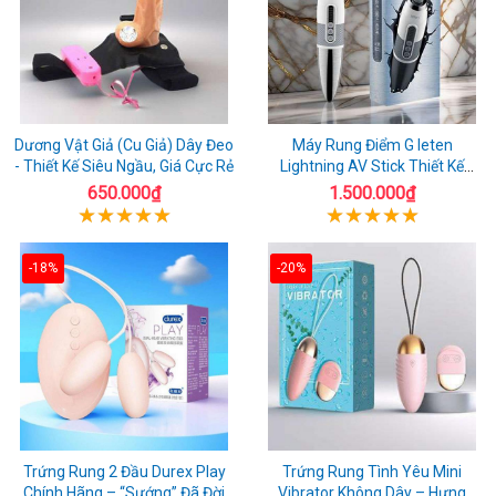
Dương Vật Giả (Cu Giả) Dây Đeo
Máy Rung Điểm G leten
- Thiết Kế Siêu Ngầu, Giá Cực Rẻ
Lightning AV Stick Thiết Kế
Thông Minh
650.000₫
1.500.000₫
-18%
-20%
Trứng Rung 2 Đầu Durex Play
Trứng Rung Tình Yêu Mini
Chính Hãng – “Sướng” Đã Đời
Vibrator Không Dây – Hưng