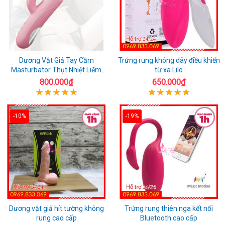
Dương Vật Giả Tay Cầm
Trứng rung không dây điều khiển
Masturbator Thụt Nhiệt Liếm
từ xa Lilo
Rung
800.000₫
650.000₫
-10%
-19%
Dương vật giả hít tường không
Trứng rung thiên nga kết nối
rung cao cấp
Bluetooth cao cấp