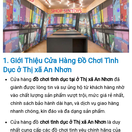
1. Gi
ớ
i Thi
ệ
u C
ử
a Hàng
Đồ
Ch
ơ
i Tình
Dục
ở Thị xã An Nhơn
Cửa hàng
đồ chơi tình dục tại ở Thị xã An Nhơn
đã
giành được lòng tin và sự ủng hộ từ khách hàng nhờ
vào chất lượng sản phẩm vượt trội, mức giá rẻ nhất,
chính sách bảo hành dài hạn, và dịch vụ giao hàng
nhanh chóng, kín đáo và đa dạng sản phẩm.
Cửa hàng đồ
chơi tình dục ở Thị xã An Nhơn
là duy
nhất cung cấp các đồ chơi tình yêu chính hãng của