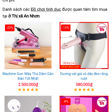
chi phí.
Danh sách các
Đồ chơi tình dục
được quan tâm tìm mua
tại
ở Thị xã An Nhơn
:
-20%
-15%
Machine Gun: Máy Thủ Dâm Gắn
Dương vật giả có dây đeo rỗng
Bàn Tốt Nhất
ruột
2.500.000₫
580.000₫
-8%