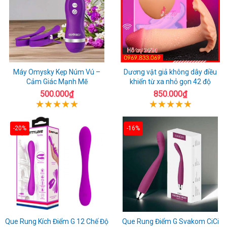
Máy Omysky Kẹp Núm Vú –
Dương vật giả không dây điều
Cảm Giác Mạnh Mẽ
khiển từ xa nhỏ gọn 42 độ
500.000₫
850.000₫
-20%
-16%
Que Rung Kích Điểm G 12 Chế Độ
Que Rung Điểm G Svakom CiCi