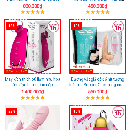
Phấn Mọi Nơi
800.000₫
450.000₫
-18%
-13%
Máy kích thích bú liếm nhũ hoa
Dương vật giả có đế hít tường
âm đạo Leten cao cấp
Inferno Supper Cock rung coay
7 chế độ
1.400.000₫
550.000₫
-22%
-13%