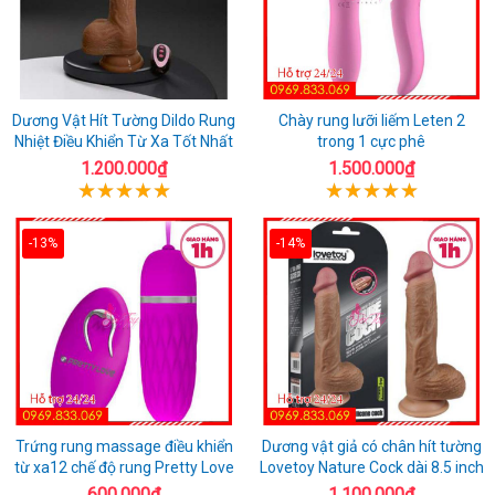
Dương Vật Hít Tường Dildo Rung
Chày rung lưỡi liếm Leten 2
Nhiệt Điều Khiển Từ Xa Tốt Nhất
trong 1 cực phê
1.200.000₫
1.500.000₫
-13%
-14%
Trứng rung massage điều khiển
Dương vật giả có chân hít tường
từ xa12 chế độ rung Pretty Love
Lovetoy Nature Cock dài 8.5 inch
600.000₫
1.100.000₫