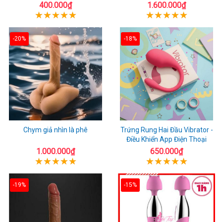
400.000₫
1.600.000₫
-20%
-18%
Chym giả nhìn là phê
Trứng Rung Hai Đầu Vibrator -
Điều Khiển App Điện Thoại
1.000.000₫
650.000₫
-19%
-15%