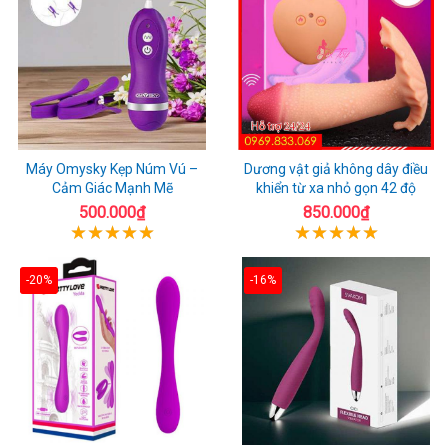
Máy Omysky Kẹp Núm Vú –
Dương vật giả không dây điều
Cảm Giác Mạnh Mẽ
khiển từ xa nhỏ gọn 42 độ
500.000₫
850.000₫
-20%
-16%