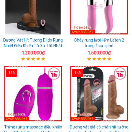
Dương Vật Hít Tường Dildo Rung
Chày rung lưỡi liếm Leten 2
Nhiệt Điều Khiển Từ Xa Tốt Nhất
trong 1 cực phê
1.200.000₫
1.500.000₫
-13%
-14%
Trứng rung massage điều khiển
Dương vật giả có chân hít tường