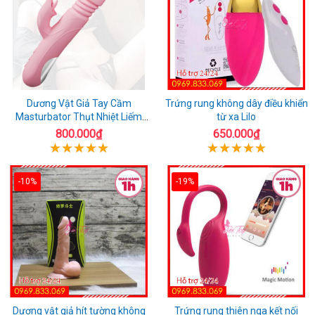
Dương Vật Giả Tay Cầm
Trứng rung không dây điều khiển
Masturbator Thụt Nhiệt Liếm
từ xa Lilo
Rung
800.000₫
650.000₫
-10%
-19%
Dương vật giả hít tường không
Trứng rung thiên nga kết nối