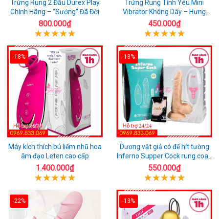
Trứng Rung 2 Đầu Durex Play
Trứng Rung Tình Yêu Mini
Chính Hãng – “Sướng” Đã Đời
Vibrator Không Dây – Hưng
Phấn Mọi Nơi
800.000₫
450.000₫
-18%
-13%
Máy kích thích bú liếm nhũ hoa
Dương vật giả có đế hít tường
âm đạo Leten cao cấp
Inferno Supper Cock rung coay
7 chế độ
1.400.000₫
550.000₫
-22%
-13%