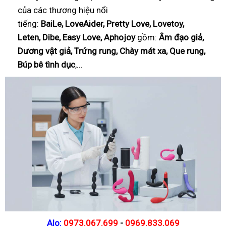
của các thương hiệu nổi
tiếng:
BaiLe, LoveAider, Pretty Love, Lovetoy,
Leten, Dibe, Easy Love, Aphojoy
gồm:
Âm đạo giả,
Dương vật giả, Trứng rung, Chày mát xa, Que rung,
Búp bê tình dục
,…
Alo:
0973.067.699
-
0969.833.069