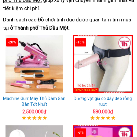
phố Thủ Dầu Một
giúp xử lý vận chuyển nhanh gần nhất và
tiết kiệm chi phí.
Danh sách các
Đồ chơi tình dục
được quan tâm tìm mua
tại
ở Thành phố Thủ Dầu Một
:
-20%
-15%
Machine Gun: Máy Thủ Dâm Gắn
Dương vật giả có dây đeo rỗng
Bàn Tốt Nhất
ruột
2.500.000₫
580.000₫
-8%