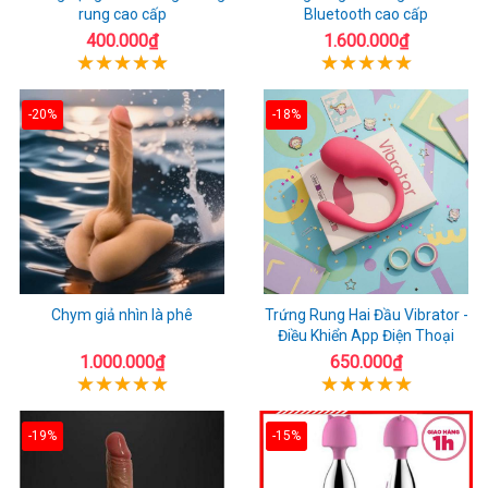
rung cao cấp
Bluetooth cao cấp
400.000₫
1.600.000₫
-20%
-18%
Chym giả nhìn là phê
Trứng Rung Hai Đầu Vibrator -
Điều Khiển App Điện Thoại
1.000.000₫
650.000₫
-19%
-15%