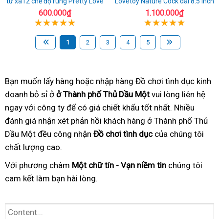
từ xa12 chế độ rung Pretty Love
Lovetoy Nature Cock dài 8.5 inch
600.000₫
1.100.000₫
1
2
3
4
5
Bạn muốn lấy hàng hoặc nhập hàng Đồ chơi tình dục kinh
doanh bỏ sỉ ở
ở Thành phố Thủ Dầu Một
vui lòng liên hệ
ngay với công ty để có giá chiết khấu tốt nhất. Nhiều
đánh giá nhận xét phản hồi khách hàng ở Thành phố Thủ
Dầu Một đều công nhận
Đồ chơi tình dục
của chúng tôi
chất lượng cao.
Với phương châm
Một chữ tín - Vạn niềm tin
chúng tôi
cam kết làm bạn hài lòng.