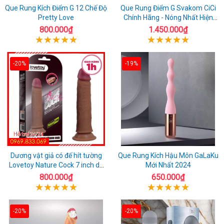
Que Rung Kích Điểm G 12 Chế Độ
Que Rung Điểm G Svakom CiCi
Pretty Love
Chính Hãng - Nóng Nhất Hiện
Nay
800.000₫
1.450.000₫
-20%
-19%
Dương vật giả có đế hít tường
Que Rung Kích Hậu Môn GaLaKu
Lovetoy Nature Cock 7 inch da
Mới Nhất 2024
đen
800.000₫
650.000₫
-20%
-20%