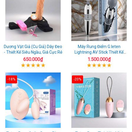
Dương Vật Giả (Cu Giả) Dây Đeo
Máy Rung Điểm G leten
- Thiết Kế Siêu Ngầu, Giá Cực Rẻ
Lightning AV Stick Thiết Kế
Thông Minh
650.000₫
1.500.000₫
-18%
-20%