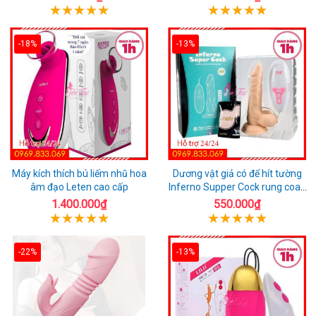
-18%
-13%
Máy kích thích bú liếm nhũ hoa
Dương vật giả có đế hít tường
âm đạo Leten cao cấp
Inferno Supper Cock rung coay
7 chế độ
1.400.000₫
550.000₫
-22%
-13%