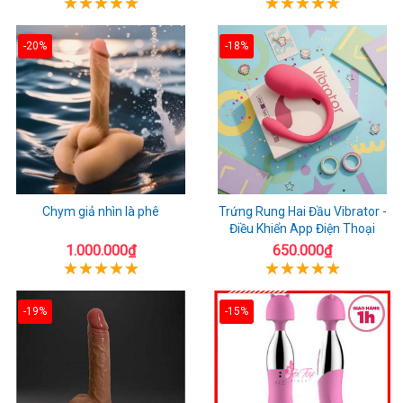
-20%
-18%
Chym giả nhìn là phê
Trứng Rung Hai Đầu Vibrator -
Điều Khiển App Điện Thoại
1.000.000₫
650.000₫
-19%
-15%