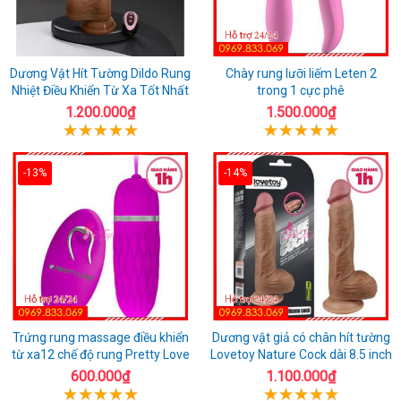
Dương Vật Hít Tường Dildo Rung
Chày rung lưỡi liếm Leten 2
Nhiệt Điều Khiển Từ Xa Tốt Nhất
trong 1 cực phê
1.200.000₫
1.500.000₫
-13%
-14%
Trứng rung massage điều khiển
Dương vật giả có chân hít tường
từ xa12 chế độ rung Pretty Love
Lovetoy Nature Cock dài 8.5 inch
600.000₫
1.100.000₫