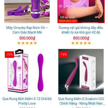
Máy Omysky Kẹp Núm Vú –
Dương vật giả không dây điều
Cảm Giác Mạnh Mẽ
khiển từ xa nhỏ gọn 42 độ
500.000₫
850.000₫
-20%
-16%
Que Rung Kích Điểm G 12 Chế Độ
Que Rung Điểm G Svakom CiCi
Pretty Love
Chính Hãng - Nóng Nhất Hiện