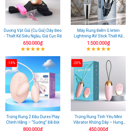
Dương Vật Giả (Cu Giả) Dây Đeo
Máy Rung Điểm G leten
- Thiết Kế Siêu Ngầu, Giá Cực Rẻ
Lightning AV Stick Thiết Kế
Thông Minh
650.000₫
1.500.000₫
-18%
-20%
Trứng Rung 2 Đầu Durex Play
Trứng Rung Tình Yêu Mini
Chính Hãng – “Sướng” Đã Đời
Vibrator Không Dây – Hưng
Phấn Mọi Nơi
800.000₫
450.000₫