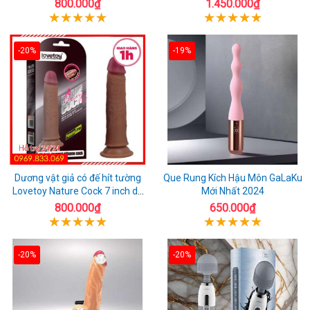
Nay
800.000₫
1.450.000₫
-20%
-19%
Dương vật giả có đế hít tường
Que Rung Kích Hậu Môn GaLaKu
Lovetoy Nature Cock 7 inch da
Mới Nhất 2024
đen
800.000₫
650.000₫
-20%
-20%