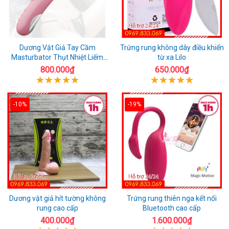
Dương Vật Giả Tay Cầm
Trứng rung không dây điều khiển
Masturbator Thụt Nhiệt Liếm
từ xa Lilo
Rung
800.000₫
650.000₫
-10%
-19%
Dương vật giả hít tường không
Trứng rung thiên nga kết nối
rung cao cấp
Bluetooth cao cấp
400.000₫
1.600.000₫