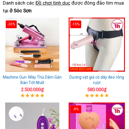
Danh sách các
Đồ chơi tình dục
được đông đảo tìm mua
tại
ở Sóc Sơn
:
-20%
-15%
Machine Gun: Máy Thủ Dâm Gắn
Dương vật giả có dây đeo rỗng
Bàn Tốt Nhất
ruột
2.500.000₫
580.000₫
-8%