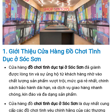
1. Gi
ớ
i Thi
ệ
u C
ử
a Hàng
Đồ
Ch
ơ
i Tình
Dục
ở Sóc Sơn
Cửa hàng
đồ chơi tình dục tại ở Sóc Sơn
đã giành
được lòng tin và sự ủng hộ từ khách hàng nhờ vào
chất lượng sản phẩm vượt trội, mức giá rẻ nhất, chính
sách bảo hành dài hạn, và dịch vụ giao hàng nhanh
chóng, kín đáo và đa dạng sản phẩm.
Cửa hàng đồ
chơi tình dục ở Sóc Sơn
là duy nhất cung
cấp các đồ chơi tình yêu chính hãng của các thương